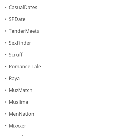
СasualDates
SPDate
TenderMeets
SexFinder
Scruff
Romance Tale
Raya
MuzMatch
Muslima
MenNation
Mixxxer