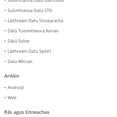
Suíomhanna Datu Gairmiúla
Suíomhanna Datu STD
Láithreáin Datu Sinsearacha
Dátú Tuismitheora Aonair
Dátú Sober
Láithreáin Datu Spóirt
Datu Wiccan
Ardáin
Android
Web
Rás agus Eitneachas