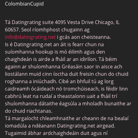
ColombianCupid
Dátú BBW
Tá Datingrating suite 4095 Vesta Drive Chicago, IL
MeetMindful
60657. Seol ríomhphost chugainn ag
Dátú BDSM
info@datingrating.net
i gcás aon cheisteanna.
Is é Datingrating.net an áit is fearr chun na
BBPeopleMeet
suíomhanna hookup is mó éilimh agus den
Suíomhanna Daidí Siúcra
chaighdeán is airde a fháil ar an idirlíon. Tá béim
againn ar shuíomhanna Gréasáin saor in aisce ach
JPeopleMeet
liostálann muid cinn íoctha duit freisin chun do chuid
Trans Datu
roghanna a iniúchadh. Cibé an bhfuil tú ag lorg
caidreamh ócáideach nó tromchúiseach, is féidir linn
Láithreáin Datu Sinsearacha
cabhrú leat na rudaí a theastaíonn uait a fháil trí
MyLOL
shuíomhanna dátaithe éagsúla a mholadh bunaithe ar
do chuid riachtanas.
Datu Aerach
Tá margaíocht chleamhnaithe ar cheann de na bealaí
Datu Leispiach
iomadúla a ndéanann Datingrating.net airgead.
Tugaimid ábhar ardchaighdeáin duit agus ní
Láithreáin um Dhátú Dubh