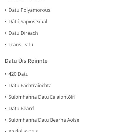
Datu Polyamorous
Dátú Sapiosexual
Datu Díreach
Trans Datu
Datu Úis Roinnte
420 Datu
Datu Eachtraíochta
Suíomhanna Datu Ealaíontóirí
Datu Beard
Suíomhanna Datu Bearna Aoise
Ag dul in aois