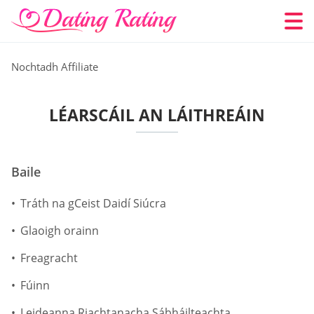
Nochtadh Affiliate
LÉARSCÁIL AN LÁITHREÁIN
Baile
Tráth na gCeist Daidí Siúcra
Glaoigh orainn
Freagracht
Fúinn
Leideanna Riachtanacha Sábháilteachta