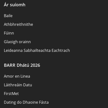
Ár suíomh
Baile
Athbhreithnithe
Fúinn
Glaoigh orainn
Leideanna Sabhailteachta Eachtrach
Údair
BARR Dhátú 2026
Beartas Príobháideachais
Amor en Linea
Freagracht
Láithreáin Datu
Nochtadh Affiliate
FirstMet
Léarscáil an láithreáin
Dating do Dhaoine Fásta