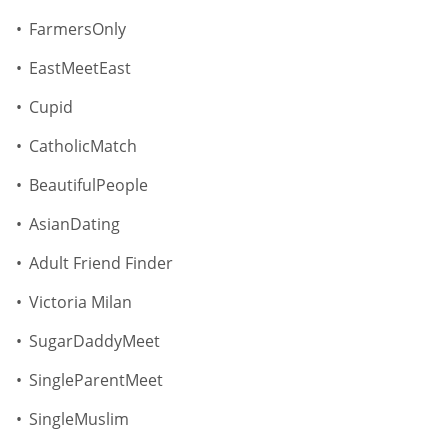
FarmersOnly
EastMeetEast
Cupid
CatholicMatch
BeautifulPeople
AsianDating
Adult Friend Finder
Victoria Milan
SugarDaddyMeet
SingleParentMeet
SingleMuslim