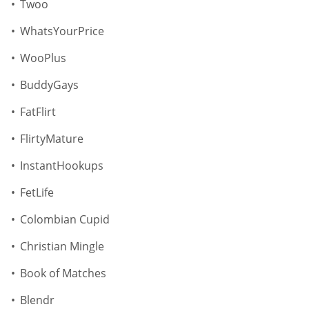
Twoo
WhatsYourPrice
WooPlus
BuddyGays
FatFlirt
FlirtyMature
InstantHookups
FetLife
Colombian Cupid
Christian Mingle
Book of Matches
Blendr