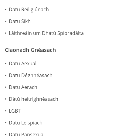
Datu Reiligiúnach
Datu Sikh
Láithreáin um Dhátú Spioradálta
Claonadh Gnéasach
Datu Aexual
Datu Déghnéasach
Datu Aerach
Dátú heitrighnéasach
LGBT
Datu Leispiach
Datu Pansexual