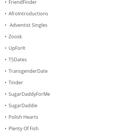
FriendFinder
AfroIntroductions
Adventist Singles
Zoosk
UpForIt
TSDates
TransgenderDate
Tinder
SugarDaddyForMe
SugarDaddie
Polish Hearts
Plenty Of Fish