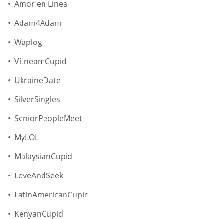
Amor en Linea
Adam4Adam
Waplog
VítneamCupid
UkraineDate
SilverSingles
SeniorPeopleMeet
MyLOL
MalaysianCupid
LoveAndSeek
LatinAmericanCupid
KenyanCupid