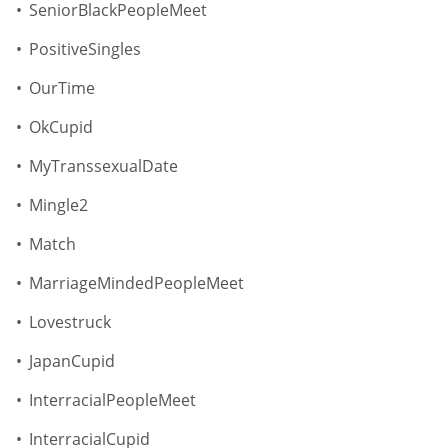
SeniorBlackPeopleMeet
PositiveSingles
OurTime
OkCupid
MyTranssexualDate
Mingle2
Match
MarriageMindedPeopleMeet
Lovestruck
JapanCupid
InterracialPeopleMeet
InterracialCupid