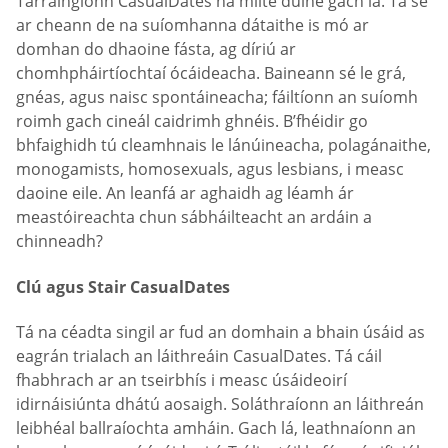
Tarraingíonn СasualDates na mílte duine gach lá. Tá sé
ar cheann de na suíomhanna dátaithe is mó ar
domhan do dhaoine fásta, ag díriú ar
chomhpháirtíochtaí ócáideacha. Baineann sé le grá,
gnéas, agus naisc spontáineacha; fáiltíonn an suíomh
roimh gach cineál caidrimh ghnéis. B’fhéidir go
bhfaighidh tú cleamhnais le lánúineacha, polagánaithe,
monogamists, homosexuals, agus lesbians, i measc
daoine eile. An leanfá ar aghaidh ag léamh ár
meastóireachta chun sábháilteacht an ardáin a
chinneadh?
Clú agus Stair СasualDates
Tá na céadta singil ar fud an domhain a bhain úsáid as
eagrán trialach an láithreáin СasualDates. Tá cáil
fhabhrach ar an tseirbhís i measc úsáideoirí
idirnáisiúnta dhátú aosaigh. Soláthraíonn an láithreán
leibhéal ballraíochta amháin. Gach lá, leathnaíonn an