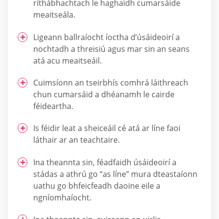
ríthábhachtach le haghaidh cumarsáide
meaitseála.
Ligeann ballraíocht íoctha d’úsáideoirí a
nochtadh a threisiú agus mar sin an seans
atá acu meaitseáil.
Cuimsíonn an tseirbhís comhrá láithreach
chun cumarsáid a dhéanamh le cairde
féideartha.
Is féidir leat a sheiceáil cé atá ar líne faoi
láthair ar an teachtaire.
Ina theannta sin, féadfaidh úsáideoirí a
stádas a athrú go “as líne” mura dteastaíonn
uathu go bhfeicfeadh daoine eile a
ngníomhaíocht.