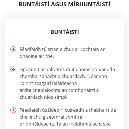
BUNTÁISTÍ AGUS MÍBHUNTÁISTÍ
BUNTÁISTÍ
Féadfaidh tú srian a chur ar rochtain ar
dhaoine áirithe.
Ligeann CasualDates duit daoine aonair i do
chomharsanacht a chuardach. Déanann
roinnt scagairí úsáideacha
ardteicneolaíochta an comhpháirtí a
chuardach níos simplí.
Féadfaidh úsáideoirí cuireadh a thabhairt dá
chéile chuig seomraí comhrá
príobháideacha. Tá an fheidhmiúlacht seo