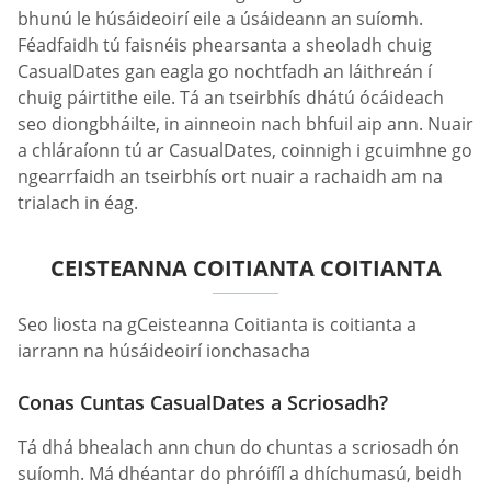
bhunú le húsáideoirí eile a úsáideann an suíomh.
Féadfaidh tú faisnéis phearsanta a sheoladh chuig
СasualDates gan eagla go nochtfadh an láithreán í
chuig páirtithe eile. Tá an tseirbhís dhátú ócáideach
seo diongbháilte, in ainneoin nach bhfuil aip ann. Nuair
a chláraíonn tú ar СasualDates, coinnigh i gcuimhne go
ngearrfaidh an tseirbhís ort nuair a rachaidh am na
trialach in éag.
CEISTEANNA COITIANTA COITIANTA
Seo liosta na gCeisteanna Coitianta is coitianta a
iarrann na húsáideoirí ionchasacha
Conas Cuntas СasualDates a Scriosadh?
Tá dhá bhealach ann chun do chuntas a scriosadh ón
suíomh. Má dhéantar do phróifíl a dhíchumasú, beidh