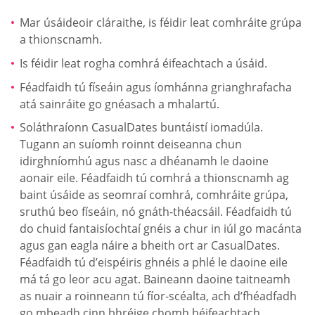
Mar úsáideoir cláraithe, is féidir leat comhráite grúpa
a thionscnamh.
Is féidir leat rogha comhrá éifeachtach a úsáid.
Féadfaidh tú físeáin agus íomhánna grianghrafacha
atá sainráite go gnéasach a mhalartú.
Soláthraíonn СasualDates buntáistí iomadúla.
Tugann an suíomh roinnt deiseanna chun
idirghníomhú agus nasc a dhéanamh le daoine
aonair eile. Féadfaidh tú comhrá a thionscnamh ag
baint úsáide as seomraí comhrá, comhráite grúpa,
sruthú beo físeáin, nó gnáth-théacsáil. Féadfaidh tú
do chuid fantaisíochtaí gnéis a chur in iúl go macánta
agus gan eagla náire a bheith ort ar СasualDates.
Féadfaidh tú d’eispéiris ghnéis a phlé le daoine eile
má tá go leor acu agat. Baineann daoine taitneamh
as nuair a roinneann tú fíor-scéalta, ach d’fhéadfadh
go mbeadh cinn bhréige chomh héifeachtach