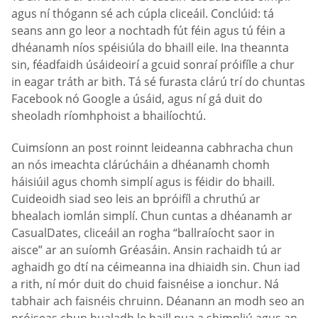
agus ní thógann sé ach cúpla cliceáil. Conclúid: tá
seans ann go leor a nochtadh fút féin agus tú féin a
dhéanamh níos spéisiúla do bhaill eile. Ina theannta
sin, féadfaidh úsáideoirí a gcuid sonraí próifíle a chur
in eagar tráth ar bith. Tá sé furasta clárú trí do chuntas
Facebook nó Google a úsáid, agus ní gá duit do
sheoladh ríomhphoist a bhailíochtú.
Cuimsíonn an post roinnt leideanna cabhracha chun
an nós imeachta clárúcháin a dhéanamh chomh
háisiúil agus chomh simplí agus is féidir do bhaill.
Cuideoidh siad seo leis an bpróifíl a chruthú ar
bhealach iomlán simplí. Chun cuntas a dhéanamh ar
СasualDates, cliceáil an rogha “ballraíocht saor in
aisce” ar an suíomh Gréasáin. Ansin rachaidh tú ar
aghaidh go dtí na céimeanna ina dhiaidh sin. Chun iad
a rith, ní mór duit do chuid faisnéise a ionchur. Ná
tabhair ach faisnéis chruinn. Déanann an modh seo an