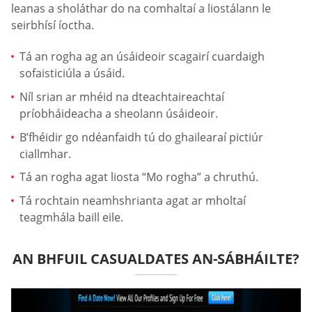
leanas a sholáthar do na comhaltaí a liostálann le
seirbhísí íoctha.
Tá an rogha ag an úsáideoir scagairí cuardaigh
sofaisticiúla a úsáid.
Níl srian ar mhéid na dteachtaireachtaí
príobháideacha a sheolann úsáideoir.
B’fhéidir go ndéanfaidh tú do ghailearaí pictiúr
ciallmhar.
Tá an rogha agat liosta “Mo rogha” a chruthú.
Tá rochtain neamhshrianta agat ar mholtaí
teagmhála baill eile.
AN BHFUIL СASUALDATES AN-SÁBHÁILTE?