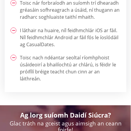
Toisc nár forbraíodh an suíomh trí dhearadh
gréasáin sofhreagrach a úsáid, ní thugann an
radharc soghluaiste taithí mhaith.
I láthair na huaire, níl feidhmchlár iOS ar fáil.
Níl feidhmchlár Android ar fáil fós le íoslódáil
ag СasualDates.
Toisc nach ndéantar seoltaí ríomhphoist
úsáideoirí a bhailíochtú ar chlárú, is féidir le
próifílí bréige teacht chun cinn ar an
láithreán.
Ag lorg suíomh Daidí Siúcra?
Glac tráth na gceist agus aimsigh an ceann
foirfe!