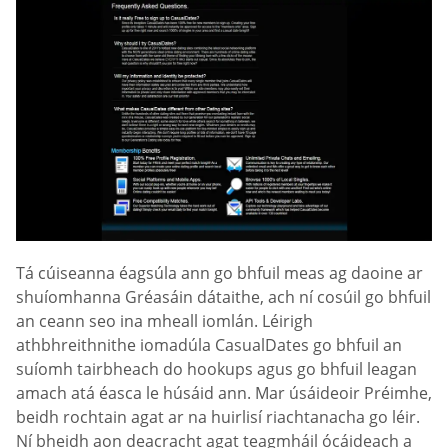
Tá cúiseanna éagsúla ann go bhfuil meas ag daoine ar
shuíomhanna Gréasáin dátaithe, ach ní cosúil go bhfuil
an ceann seo ina mheall iomlán. Léirigh
athbhreithnithe iomadúla СasualDates go bhfuil an
suíomh tairbheach do hookups agus go bhfuil leagan
amach atá éasca le húsáid ann. Mar úsáideoir Préimhe,
beidh rochtain agat ar na huirlisí riachtanacha go léir.
Ní bheidh aon deacracht agat teagmháil ócáideach a