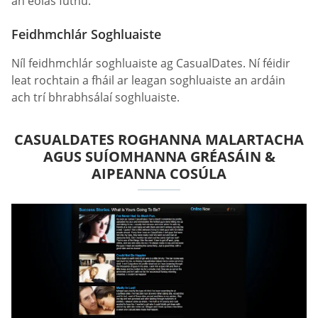
an eolas fúthu.
Feidhmchlár Soghluaiste
Níl feidhmchlár soghluaiste ag СasualDates. Ní féidir
leat rochtain a fháil ar leagan soghluaiste an ardáin
ach trí bhrabhsálaí soghluaiste.
СASUALDATES ROGHANNA MALARTACHA
AGUS SUÍOMHANNA GRÉASÁIN &
AIPEANNA COSÚLA