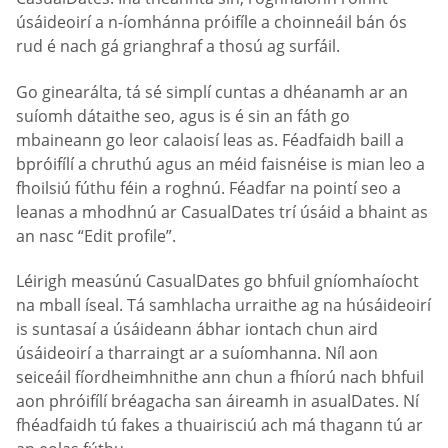
úsáideoirí a n-íomhánna próifíle a choinneáil bán ós
rud é nach gá grianghraf a thosú ag surfáil.
Go ginearálta, tá sé simplí cuntas a dhéanamh ar an
suíomh dátaithe seo, agus is é sin an fáth go
mbaineann go leor calaoisí leas as. Féadfaidh baill a
bpróifílí a chruthú agus an méid faisnéise is mian leo a
fhoilsiú fúthu féin a roghnú. Féadfar na pointí seo a
leanas a mhodhnú ar СasualDates trí úsáid a bhaint as
an nasc “Edit profile”.
Léirigh measúnú СasualDates go bhfuil gníomhaíocht
na mball íseal. Tá samhlacha urraithe ag na húsáideoirí
is suntasaí a úsáideann ábhar iontach chun aird
úsáideoirí a tharraingt ar a suíomhanna. Níl aon
seiceáil fíordheimhnithe ann chun a fhíorú nach bhfuil
aon phróifílí bréagacha san áireamh in asualDates. Ní
fhéadfaidh tú fakes a thuairisciú ach má thagann tú ar