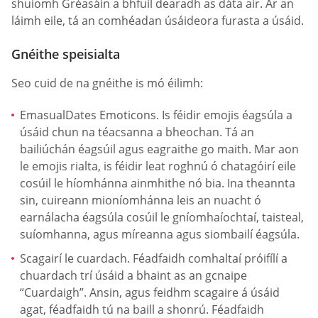
shuíomh Gréasáin a bhfuil dearadh as dáta air. Ar an
láimh eile, tá an comhéadan úsáideora furasta a úsáid.
Gnéithe speisialta
Seo cuid de na gnéithe is mó éilimh:
EmasualDates Emoticons. Is féidir emojis éagsúla a
úsáid chun na téacsanna a bheochan. Tá an
bailiúchán éagsúil agus eagraithe go maith. Mar aon
le emojis rialta, is féidir leat roghnú ó chatagóirí eile
cosúil le híomhánna ainmhithe nó bia. Ina theannta
sin, cuireann mioníomhánna leis an nuacht ó
earnálacha éagsúla cosúil le gníomhaíochtaí, taisteal,
suíomhanna, agus míreanna agus siombailí éagsúla.
Scagairí le cuardach. Féadfaidh comhaltaí próifílí a
chuardach trí úsáid a bhaint as an gcnaipe
“Cuardaigh”. Ansin, agus feidhm scagaire á úsáid
agat, féadfaidh tú na baill a shonrú. Féadfaidh