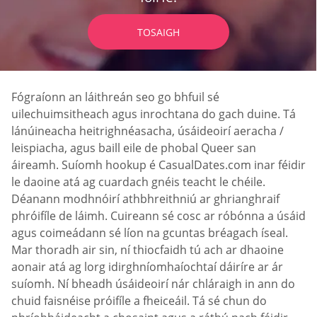
TOSAIGH
Fógraíonn an láithreán seo go bhfuil sé
uilechuimsitheach agus inrochtana do gach duine. Tá
lánúineacha heitrighnéasacha, úsáideoirí aeracha /
leispiacha, agus baill eile de phobal Queer san
áireamh. Suíomh hookup é СasualDates.com inar féidir
le daoine atá ag cuardach gnéis teacht le chéile.
Déanann modhnóirí athbhreithniú ar ghrianghraif
phróifíle de láimh. Cuireann sé cosc ar róbónna a úsáid
agus coimeádann sé líon na gcuntas bréagach íseal.
Mar thoradh air sin, ní thiocfaidh tú ach ar dhaoine
aonair atá ag lorg idirghníomhaíochtaí dáiríre ar ár
suíomh. Ní bheadh úsáideoirí nár chláraigh in ann do
chuid faisnéise próifíle a fheiceáil. Tá sé chun do