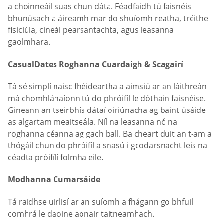
a choinneáil suas chun dáta. Féadfaidh tú faisnéis
bhunúsach a áireamh mar do shuíomh reatha, tréithe
fisiciúla, cineál pearsantachta, agus leasanna
gaolmhara.
СasualDates Roghanna Cuardaigh & Scagairí
Tá sé simplí naisc fhéideartha a aimsiú ar an láithreán
má chomhlánaíonn tú do phróifíl le dóthain faisnéise.
Gineann an tseirbhís dátaí oiriúnacha ag baint úsáide
as algartam meaitseála. Níl na leasanna nó na
roghanna céanna ag gach ball. Ba cheart duit an t-am a
thógáil chun do phróifíl a snasú i gcodarsnacht leis na
céadta próifílí folmha eile.
Modhanna Cumarsáide
Tá raidhse uirlisí ar an suíomh a fhágann go bhfuil
comhrá le daoine aonair taitneamhach.