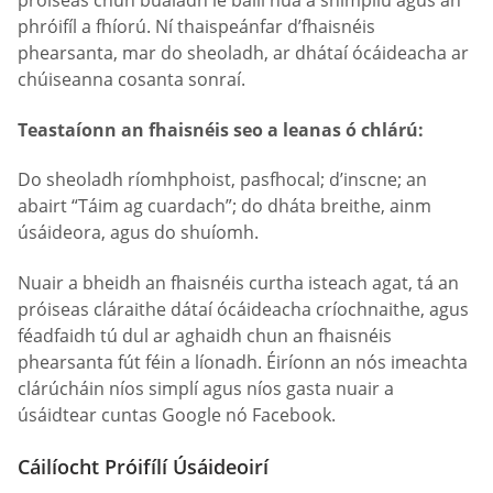
próiseas chun bualadh le baill nua a shimpliú agus an
phróifíl a fhíorú. Ní thaispeánfar d’fhaisnéis
phearsanta, mar do sheoladh, ar dhátaí ócáideacha ar
chúiseanna cosanta sonraí.
Teastaíonn an fhaisnéis seo a leanas ó chlárú:
Do sheoladh ríomhphoist, pasfhocal; d’inscne; an
abairt “Táim ag cuardach”; do dháta breithe, ainm
úsáideora, agus do shuíomh.
Nuair a bheidh an fhaisnéis curtha isteach agat, tá an
próiseas cláraithe dátaí ócáideacha críochnaithe, agus
féadfaidh tú dul ar aghaidh chun an fhaisnéis
phearsanta fút féin a líonadh. Éiríonn an nós imeachta
clárúcháin níos simplí agus níos gasta nuair a
úsáidtear cuntas Google nó Facebook.
Cáilíocht Próifílí Úsáideoirí