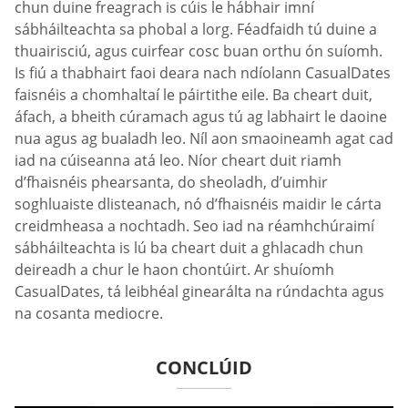
chun duine freagrach is cúis le hábhair imní
sábháilteachta sa phobal a lorg. Féadfaidh tú duine a
thuairisciú, agus cuirfear cosc buan orthu ón suíomh.
Is fiú a thabhairt faoi deara nach ndíolann СasualDates
faisnéis a chomhaltaí le páirtithe eile. Ba cheart duit,
áfach, a bheith cúramach agus tú ag labhairt le daoine
nua agus ag bualadh leo. Níl aon smaoineamh agat cad
iad na cúiseanna atá leo. Níor cheart duit riamh
d’fhaisnéis phearsanta, do sheoladh, d’uimhir
soghluaiste dlisteanach, nó d’fhaisnéis maidir le cárta
creidmheasa a nochtadh. Seo iad na réamhchúraimí
sábháilteachta is lú ba cheart duit a ghlacadh chun
deireadh a chur le haon chontúirt. Ar shuíomh
СasualDates, tá leibhéal ginearálta na rúndachta agus
na cosanta mediocre.
CONCLÚID