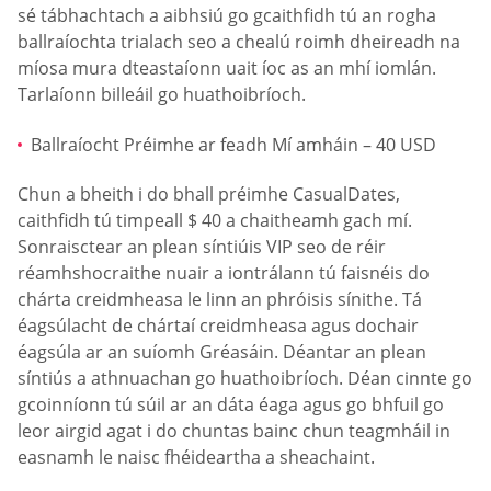
sé tábhachtach a aibhsiú go gcaithfidh tú an rogha
ballraíochta trialach seo a chealú roimh dheireadh na
míosa mura dteastaíonn uait íoc as an mhí iomlán.
Tarlaíonn billeáil go huathoibríoch.
Ballraíocht Préimhe ar feadh Mí amháin – 40 USD
Chun a bheith i do bhall préimhe СasualDates,
caithfidh tú timpeall $ 40 a chaitheamh gach mí.
Sonraisctear an plean síntiúis VIP seo de réir
réamhshocraithe nuair a iontrálann tú faisnéis do
chárta creidmheasa le linn an phróisis sínithe. Tá
éagsúlacht de chártaí creidmheasa agus dochair
éagsúla ar an suíomh Gréasáin. Déantar an plean
síntiús a athnuachan go huathoibríoch. Déan cinnte go
gcoinníonn tú súil ar an dáta éaga agus go bhfuil go
leor airgid agat i do chuntas bainc chun teagmháil in
easnamh le naisc fhéideartha a sheachaint.