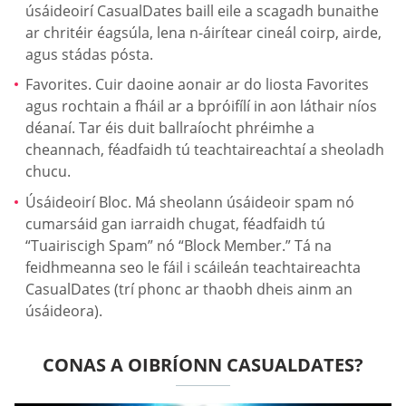
úsáideoirí CasualDates baill eile a scagadh bunaithe
ar chritéir éagsúla, lena n-áirítear cineál coirp, airde,
agus stádas pósta.
Favorites. Cuir daoine aonair ar do liosta Favorites
agus rochtain a fháil ar a bpróifílí in aon láthair níos
déanaí. Tar éis duit ballraíocht phréimhe a
cheannach, féadfaidh tú teachtaireachtaí a sheoladh
chucu.
Úsáideoirí Bloc. Má sheolann úsáideoir spam nó
cumarsáid gan iarraidh chugat, féadfaidh tú
“Tuairiscigh Spam” nó “Block Member.” Tá na
feidhmeanna seo le fáil i scáileán teachtaireachta
СasualDates (trí phonc ar thaobh dheis ainm an
úsáideora).
CONAS A OIBRÍONN СASUALDATES?