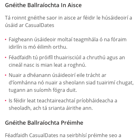
Gnéithe Ballraíochta In Aisce
Tá roinnt gnéithe saor in aisce ar féidir le húsáideoirí a
úsáid ar СasualDates
Faigheann úsáideoir moltaí teagmhála ó na fóraim
idirlín is mó éilimh orthu.
Féadfaidh tú próifíl thuairisciúil a chruthú agus an
cineál nasc is mian leat a roghnú.
Nuair a dhéanann úsáideoirí eile trácht ar
d’íomhánna nó nuair a sheolann siad tuairimí chugat,
tugann an suíomh fógra duit.
Is féidir leat teachtaireachtaí príobháideacha a
sheoladh, ach tá srianta áirithe ann.
Gnéithe Ballraíochta Préimhe
Féadfaidh СasualDates na seirbhísí préimhe seo a