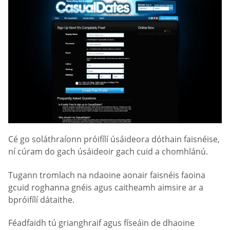
Cé go soláthraíonn próifílí úsáideora dóthain faisnéise,
ní cúram do gach úsáideoir gach cuid a chomhlánú.
Tugann tromlach na ndaoine aonair faisnéis faoina
gcuid roghanna gnéis agus caitheamh aimsire ar a
bpróifílí dátaithe.
Féadfaidh tú grianghraif agus físeáin de dhaoine