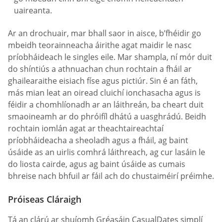
uaireanta.
Ar an drochuair, mar bhall saor in aisce, b’fhéidir go
mbeidh teorainneacha áirithe agat maidir le nasc
príobháideach le singles eile. Mar shampla, ní mór duit
do shíntiús a athnuachan chun rochtain a fháil ar
ghailearaithe eisiach físe agus pictiúr. Sin é an fáth,
más mian leat an oiread cluichí ionchasacha agus is
féidir a chomhlíonadh ar an láithreán, ba cheart duit
smaoineamh ar do phróifíl dhátú a uasghrádú. Beidh
rochtain iomlán agat ar theachtaireachtaí
príobháideacha a sheoladh agus a fháil, ag baint
úsáide as an uirlis comhrá láithreach, ag cur lasáin le
do liosta cairde, agus ag baint úsáide as cumais
bhreise nach bhfuil ar fáil ach do chustaiméirí préimhe.
Próiseas Cláraigh
Tá an clárú ar shuíomh Gréasáin СasualDates simplí