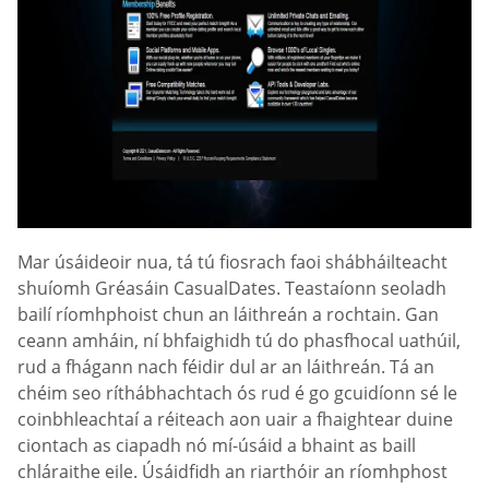
Mar úsáideoir nua, tá tú fiosrach faoi shábháilteacht
shuíomh Gréasáin СasualDates. Teastaíonn seoladh
bailí ríomhphoist chun an láithreán a rochtain. Gan
ceann amháin, ní bhfaighidh tú do phasfhocal uathúil,
rud a fhágann nach féidir dul ar an láithreán. Tá an
chéim seo ríthábhachtach ós rud é go gcuidíonn sé le
coinbhleachtaí a réiteach aon uair a fhaightear duine
ciontach as ciapadh nó mí-úsáid a bhaint as baill
chláraithe eile. Úsáidfidh an riarthóir an ríomhphost