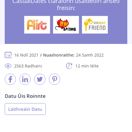
СasualDates cláraíonn úsáideoirí anseo
freisin:
16 Noll 2021
Nuashonraithe:
24 Samh 2022
2563 Radhairc
12 min léite
Datu Úis Roinnte
Láithreáin Datu