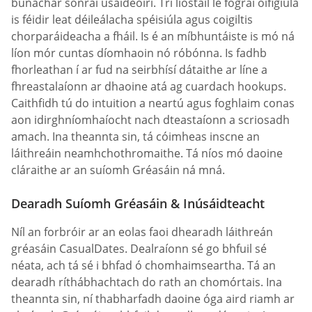
bunachar sonraí úsáideoirí. Trí liostáil le fógraí oifigiúla
is féidir leat déileálacha spéisiúla agus coigiltis
chorparáideacha a fháil. Is é an míbhuntáiste is mó ná
líon mór cuntas díomhaoin nó róbónna. Is fadhb
fhorleathan í ar fud na seirbhísí dátaithe ar líne a
fhreastalaíonn ar dhaoine atá ag cuardach hookups.
Caithfidh tú do intuition a neartú agus foghlaim conas
aon idirghníomhaíocht nach dteastaíonn a scriosadh
amach. Ina theannta sin, tá cóimheas inscne an
láithreáin neamhchothromaithe. Tá níos mó daoine
cláraithe ar an suíomh Gréasáin ná mná.
Dearadh Suíomh Gréasáin & Inúsáidteacht
Níl an forbróir ar an eolas faoi dhearadh láithreán
gréasáin СasualDates. Dealraíonn sé go bhfuil sé
néata, ach tá sé i bhfad ó chomhaimseartha. Tá an
dearadh ríthábhachtach do rath an chomórtais. Ina
theannta sin, ní thabharfadh daoine óga aird riamh ar