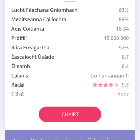
Lucht Féachana Gníomhach
63%
Meaitseanna Cáilíochta
89%
Aois Coitianta
18-34
Próifílí
15 000 000
Ráta Freagartha
92%
Éascaíocht Úsáide
8.7
Éileamh
8.4
Calaois
Go han-annamh
9.3
Rátáil
Clárú
Saor
CUAIRT