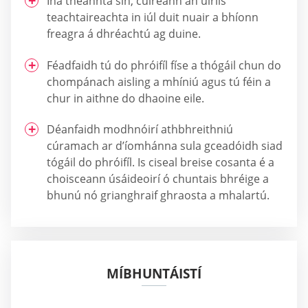
Ina theannta sin, cuireann an uirlis
teachtaireachta in iúl duit nuair a bhíonn
freagra á dhréachtú ag duine.
Féadfaidh tú do phróifíl físe a thógáil chun do
chompánach aisling a mhíniú agus tú féin a
chur in aithne do dhaoine eile.
Déanfaidh modhnóirí athbhreithniú
cúramach ar d’íomhánna sula gceadóidh siad
tógáil do phróifíl. Is ciseal breise cosanta é a
choisceann úsáideoirí ó chuntais bhréige a
bhunú nó grianghraif ghraosta a mhalartú.
MÍBHUNTÁISTÍ