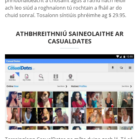
phríobháideacht a chosaint agus a ráthú nach féidir
ach leo siúd a roghnaíonn tú rochtain a fháil ar do
chuid sonraí. Tosaíonn síntiúis phréimhe ag $ 29.95.
ATHBHREITHNIÚ SAINEOLAITHE AR
СASUALDATES