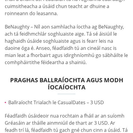
cuimsitheacha a úsáid chun teacht ar dhuine a
roinneann do leasanna.
BeNaughty – Níl aon samhlacha íoctha ag BeNaughty,
ach tá feidhmchlár soghluaiste aige. Tá sé áisiúil le
haghaidh úsáide soghluaiste agus is fearr leis na
daoine óga é. Anseo, féadfaidh tú an cineál nasc is
mian leat a fhorbairt agus idirghníomhú go sábháilte le
comhpháirtithe féideartha a shainiú.
PRAGHAS BALLRAÍOCHTA AGUS MODH
ÍOCAÍOCHTA
Ballraíocht Trialach le СasualDates – 3 USD
Féadfaidh úsáideoir nua rochtain a fháil ar an suíomh
Gréasáin ar tháille ainmniúil de thart ar 3 USD. Ar
feadh trí lá, féadfaidh tú gach gné chun cinn a úsáid. Tá