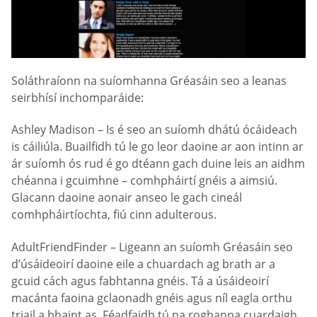
Soláthraíonn na suíomhanna Gréasáin seo a leanas
seirbhísí inchomparáide:
Ashley Madison – Is é seo an suíomh dhátú ócáideach
is cáiliúla. Buailfidh tú le go leor daoine ar aon intinn ar
ár suíomh ós rud é go dtéann gach duine leis an aidhm
chéanna i gcuimhne – comhpháirtí gnéis a aimsiú.
Glacann daoine aonair anseo le gach cineál
comhpháirtíochta, fiú cinn adulterous.
AdultFriendFinder – Ligeann an suíomh Gréasáin seo
d’úsáideoirí daoine eile a chuardach ag brath ar a
gcuid cách agus fabhtanna gnéis. Tá a úsáideoirí
macánta faoina gclaonadh gnéis agus níl eagla orthu
triail a bhaint as. Féadfaidh tú na roghanna cuardaigh