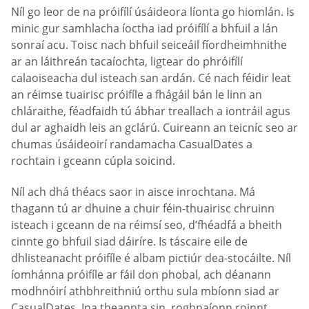
Níl go leor de na próifílí úsáideora líonta go hiomlán. Is
minic gur samhlacha íoctha iad próifílí a bhfuil a lán
sonraí acu. Toisc nach bhfuil seiceáil fíordheimhnithe
ar an láithreán tacaíochta, ligtear do phróifílí
calaoiseacha dul isteach san ardán. Cé nach féidir leat
an réimse tuairisc próifíle a fhágáil bán le linn an
chláraithe, féadfaidh tú ábhar treallach a iontráil agus
dul ar aghaidh leis an gclárú. Cuireann an teicníc seo ar
chumas úsáideoirí randamacha СasualDates a
rochtain i gceann cúpla soicind.
Níl ach dhá théacs saor in aisce inrochtana. Má
thagann tú ar dhuine a chuir féin-thuairisc chruinn
isteach i gceann de na réimsí seo, d’fhéadfá a bheith
cinnte go bhfuil siad dáiríre. Is táscaire eile de
dhlisteanacht próifíle é albam pictiúr dea-stocáilte. Níl
íomhánna próifíle ar fáil don phobal, ach déanann
modhnóirí athbhreithniú orthu sula mbíonn siad ar
CasualDates. Ina theannta sin, roghnaíonn roinnt