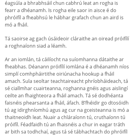
éagsúla a bhrabhsáil chun cabhrú leat an rogha is
fearr a dhéanamh. Is rogha eile saor in aisce é do
phróifíl a fheabhsú le hábhar grafach chun an aird is
mó a fháil.
Tá saoirse ag gach úsáideoir cláraithe an oiread próifílí
a roghnaíonn siad a léamh.
Ar an iomlán, tá cáilíocht na suíomhanna dátaithe ar
fheabhas. Déanann próifílí iomlána é a dhéanamh níos
simplí comhpháirtithe oiriúnacha hookup a fháil
amach. Sula seoltar teachtaireacht phríobháideach, tá
sé ciallmhar cuairteanna, roghanna gnéis agus aislingí
ceilte an fhaighteora a fháil amach. Tá sé dodhéanta
faisnéis phearsanta a fháil, áfach. B’fhéidir go dtosóidh
tú ag idirghníomhú agus ag cur na gceisteanna is mó a
thaitneoidh leat. Nuair a chláraíonn tú, cruthaíonn tú
próifíl. Féadfaidh tú an fhaisnéis a chur in eagar tráth
ar bith sa todhchaí, agus tá sé tábhachtach do phróifíl