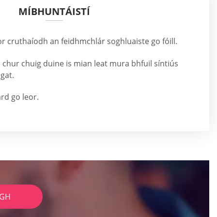
MÍBHUNTÁISTÍ
or cruthaíodh an feidhmchlár soghluaiste go fóill.
 a chur chuig duine is mian leat mura bhfuil síntiús
gat.
rd go leor.
IGH