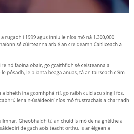
, a rugadh i 1999 agus inniu le níos mó ná 1,300,000
othaíonn sé cúirteanna arb é an creideamh Caitliceach a
ire nó faoina obair, go gcaithfidh sé ceisteanna a
e le pósadh, le blianta beaga anuas, tá an tairseach céim
a bheith ina gcomhpháirtí, go raibh cuid acu singil fós.
g cabhrú lena n-úsáideoirí níos mó frustrachais a charnadh
iallmhar. Gheobhaidh tú an chuid is mó de na gnéithe a
úsáideoirí de gach aois teacht orthu. Is ar éigean a