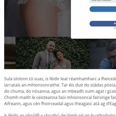
Sula síníonn tú suas, is féidir leat réamhamharc a fheiceáil
iarratais an-mhionsonraithe. Tar éis duit do stádas pósta,
do chuma, do nósanna, agus an mbeadh suim agat i gcaidrea
Chomh maith le ceisteanna faoi mhionsonraí fairsinge fao
Aifreann, agus cén fhoirceadal agus theagasc atá ag d’Eag
Is féidir an phróifíl a chruthú de láimh nó go huathoibrío