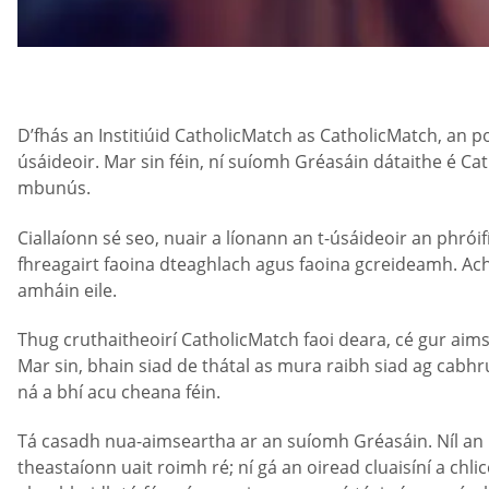
D’fhás an Institiúid CatholicMatch as CatholicMatch, an po
úsáideoir. Mar sin féin, ní suíomh Gréasáin dátaithe é Cat
mbunús.
Ciallaíonn sé seo, nuair a líonann an t-úsáideoir an phró
fhreagairt faoina dteaghlach agus faoina gcreideamh. Ach, 
amháin eile.
Thug cruthaitheoirí CatholicMatch faoi deara, cé gur aims
Mar sin, bhain siad de thátal as mura raibh siad ag cabhr
ná a bhí acu cheana féin.
Tá casadh nua-aimseartha ar an suíomh Gréasáin. Níl an 
theastaíonn uait roimh ré; ní gá an oiread cluaisíní a chli