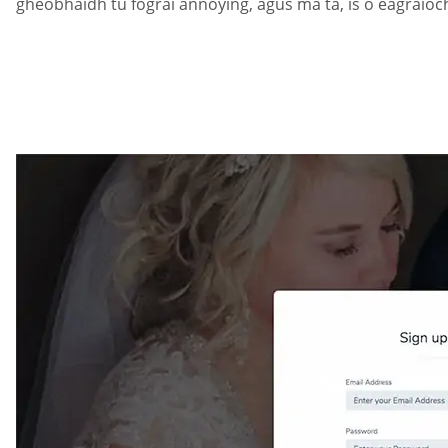
gheobhaidh tú fógraí annoying, agus má tá, is ó eagraíocht