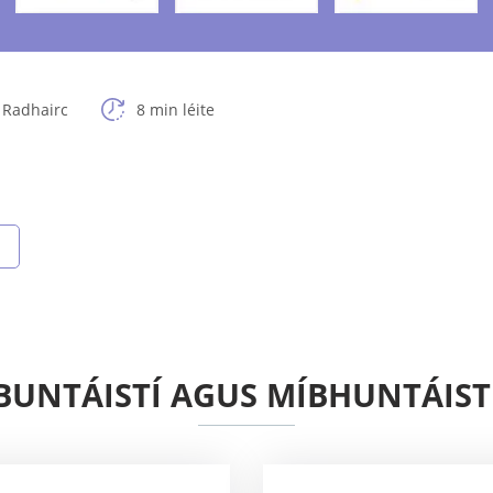
 Radhairc
8 min léite
h
BUNTÁISTÍ AGUS MÍBHUNTÁIST