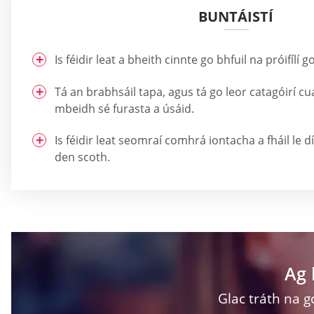
BUNTÁISTÍ
Is féidir leat a bheith cinnte go bhfuil na próifílí g
Tá an brabhsáil tapa, agus tá go leor catagóirí c
mbeidh sé furasta a úsáid.
Is féidir leat seomraí comhrá iontacha a fháil le 
den scoth.
Ag 
Glac tráth na g