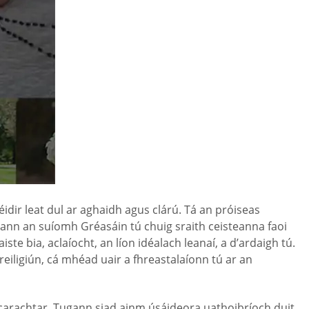
 féidir leat dul ar aghaidh agus clárú. Tá an próiseas
tógann an suíomh Gréasáin tú chuig sraith ceisteanna faoi
e bia, aclaíocht, an líon idéalach leanaí, a d’ardaigh tú.
eiligiún, cá mhéad uair a fhreastalaíonn tú ar an
50 carachtar. Tugann siad ainm úsáideora uathoibríoch duit.