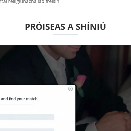
aí reiligiúnacha iad freisin.
PRÓISEAS A SHÍNIÚ