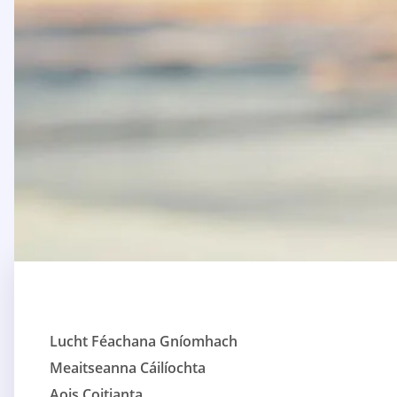
Lucht Féachana Gníomhach
Meaitseanna Cáilíochta
Aois Coitianta