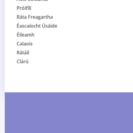
Próifílí
Ráta Freagartha
Éascaíocht Úsáide
Éileamh
Calaois
Rátáil
Clárú