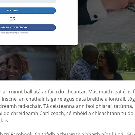
 ar roinnt ball atá ar fáil i do cheantar. Más maith leat é, is
 inscne, an chathair is gaire agus dáta breithe a iontráil, 
mh fad-achair. Tá ceisteanna ann faoi phiaraí, tatúnna, aist
i do chreideamh Caitliceach, cé mhéid a chleachtann tú do r
lais.
ch trí Facebook. Caithfidh a thuairisc a bheith níos lú ná 1