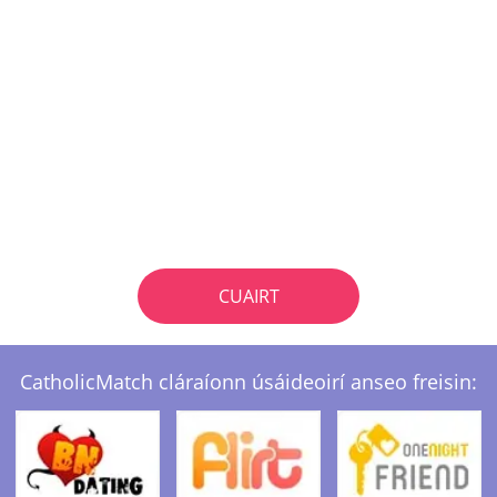
CUAIRT
CatholicMatch cláraíonn úsáideoirí anseo freisin: