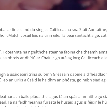
bal ar líne is mó do singles Caitliceacha sna Stáit Aontaithe
holicMatch cosúil leis na cinn eile. Tá pearsantacht aige: c
ifíl, i dteannta na ngnáthcheisteanna faoina chaitheamh aims
sa bhreis ar dhíriú ar Chaitlicigh atá ag lorg Caitliceach eil
igh a úsáideoirí trína suíomh Gréasáin daoine a d’fhéadfadh 
ú leo an uirlis a úsáid le haidhm an phósta, go raibh siad a
leathanach baile plódaithe, agus tá an spás ainmnithe go c
ceáil. Tá na feidhmeanna furasta le húsáid agus is féidir le h