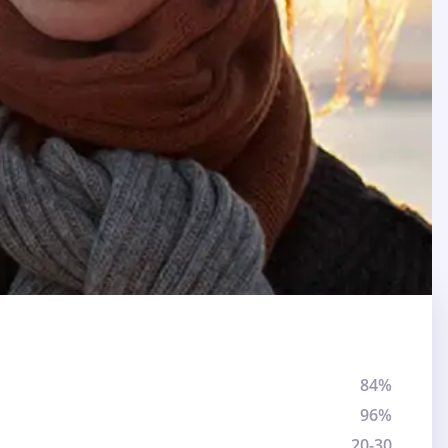
84%
96%
20-30