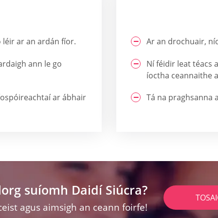
o léir ar an ardán fíor.
Ar an drochuair, ní
uardaigh ann le go
Ní féidir leat téacs
íoctha ceannaithe a
díospóireachtaí ar ábhair
Tá na praghsanna a
lorg suíomh Daidí Siúcra?
TOSA
ceist agus aimsigh an ceann foirfe!