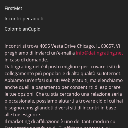
FirstMet
Incontri per adulti
ColombianCupid
Incontri BBW
Incontri si trova 4095 Vesta Drive Chicago, IL 60657. Vi
MeetMindful
preghiamo di inviarci un'e-mail a
info@datingrating.net
Incontri BDSM
in caso di domande.
Datingrating.net è il posto migliore per trovare i siti di
BBPeopleMeet
collegamento più popolari e di alta qualità su Internet.
Siti Sugar Daddy
Abbiamo un'enfasi sui siti Web gratuiti, ma elenchiamo
anche quelli a pagamento per consentirti di esplorare
JPeopleMeet
le tue opzioni. Che tu stia cercando una relazione seria
Incontri trans
o occasionale, possiamo aiutarti a trovare ciò di cui hai
bisogno consigliandoti diversi siti di incontri in base
Siti di incontri per anziani - Scelta di piattaforme con
alle tue esigenze.
interfacce semplici
Il marketing di affiliazione è uno dei tanti modi in cui