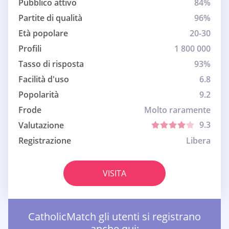
Pubblico attivo
84%
Partite di qualità
96%
Età popolare
20-30
Profili
1 800 000
Tasso di risposta
93%
Facilità d'uso
6.8
Popolarità
9.2
Frode
Molto raramente
9.3
Valutazione
Registrazione
Libera
VISITA
CatholicMatch gli utenti si registrano
anche qui: