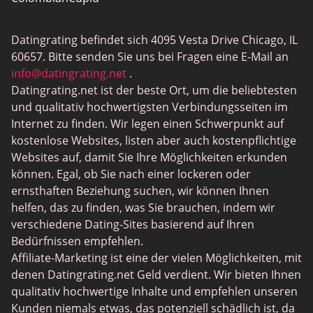
BBW Dating
Datingrating befindet sich 4095 Vesta Drive Chicago, IL
MeetMindful
60657. Bitte senden Sie uns bei Fragen eine E-Mail an
BDSM Dating
info@datingrating.net
.
Datingrating.net ist der beste Ort, um die beliebtesten
BBPeopleMeet
und qualitativ hochwertigsten Verbindungsseiten im
Sugar Daddy Sites
Internet zu finden. Wir legen einen Schwerpunkt auf
kostenlose Websites, listen aber auch kostenpflichtige
JPeopleMeet
Websites auf, damit Sie Ihre Möglichkeiten erkunden
Trans Dating
können. Egal, ob Sie nach einer lockeren oder
ernsthaften Beziehung suchen, wir können Ihnen
Senior Dating Sites
helfen, das zu finden, was Sie brauchen, indem wir
MyLOL
verschiedene Dating-Sites basierend auf Ihren
Bedürfnissen empfehlen.
Gay Dating
Affiliate-Marketing ist eine der vielen Möglichkeiten, mit
Lesbian Dating
denen Datingrating.net Geld verdient. Wir bieten Ihnen
qualitativ hochwertige Inhalte und empfehlen unseren
Black Dating Sites
Kunden niemals etwas, das potenziell schädlich ist, da