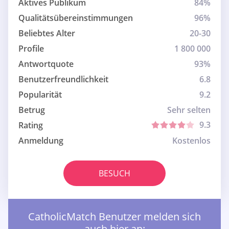
Aktives Publikum
84%
Qualitätsübereinstimmungen
96%
Beliebtes Alter
20-30
Profile
1 800 000
Antwortquote
93%
Benutzerfreundlichkeit
6.8
Popularität
9.2
Betrug
Sehr selten
9.3
Rating
Anmeldung
Kostenlos
BESUCH
CatholicMatch Benutzer melden sich
auch hier an: