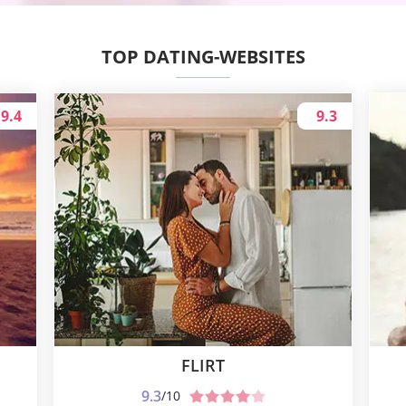
TOP DATING-WEBSITES
9.4
9.3
FLIRT
9.3
/10