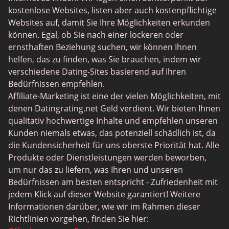
kostenlose Websites, listen aber auch kostenpflichtige
JPeopleMeet
Websites auf, damit Sie Ihre Möglichkeiten erkunden
Trans Dating
können. Egal, ob Sie nach einer lockeren oder
ernsthaften Beziehung suchen, wir können Ihnen
Senior Dating Sites
helfen, das zu finden, was Sie brauchen, indem wir
MyLOL
verschiedene Dating-Sites basierend auf Ihren
Bedürfnissen empfehlen.
Gay Dating
Affiliate-Marketing ist eine der vielen Möglichkeiten, mit
Lesbian Dating
denen Datingrating.net Geld verdient. Wir bieten Ihnen
qualitativ hochwertige Inhalte und empfehlen unseren
Black Dating Sites
Kunden niemals etwas, das potenziell schädlich ist, da
SugarDaddyMeet
die Kundensicherheit für uns oberste Priorität hat. Alle
Produkte oder Dienstleistungen werden beworben,
LatinAmericanCupid
um nur das zu liefern, was Ihren und unseren
CatholicMatch
Bedürfnissen am besten entspricht - Zufriedenheit mit
jedem Klick auf dieser Website garantiert! Weitere
Informationen darüber, wie wir im Rahmen dieser
Richtlinien vorgehen, finden Sie hier: