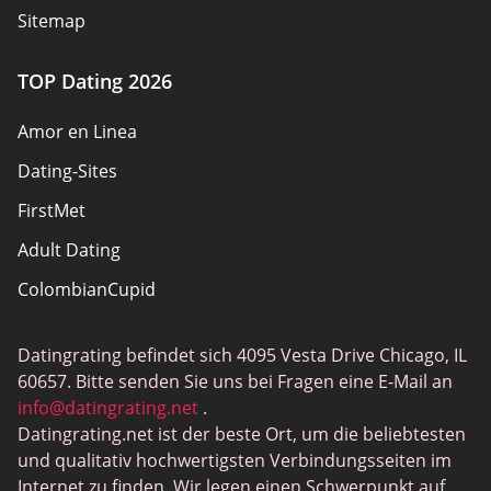
Sitemap
TOP Dating 2026
Amor en Linea
Dating-Sites
FirstMet
Adult Dating
ColombianCupid
BBW Dating
Datingrating befindet sich 4095 Vesta Drive Chicago, IL
MeetMindful
60657. Bitte senden Sie uns bei Fragen eine E-Mail an
BDSM Dating
info@datingrating.net
.
Datingrating.net ist der beste Ort, um die beliebtesten
BBPeopleMeet
und qualitativ hochwertigsten Verbindungsseiten im
Sugar Daddy Sites
Internet zu finden. Wir legen einen Schwerpunkt auf