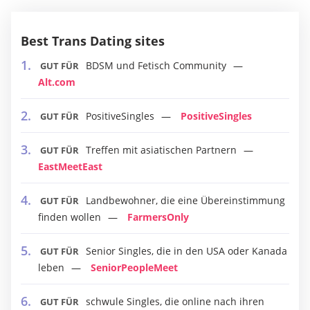
Best Trans Dating sites
BDSM und Fetisch Community
GUT FÜR
Alt.com
PositiveSingles
PositiveSingles
GUT FÜR
Treffen mit asiatischen Partnern
GUT FÜR
EastMeetEast
Landbewohner, die eine Übereinstimmung
GUT FÜR
finden wollen
FarmersOnly
Senior Singles, die in den USA oder Kanada
GUT FÜR
leben
SeniorPeopleMeet
schwule Singles, die online nach ihren
GUT FÜR