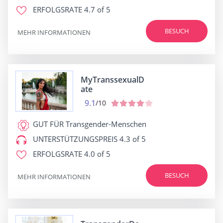
ERFOLGSRATE
4.7 of 5
BESUCH
MEHR INFORMATIONEN
MyTranssexualD
ate
9.1
/10
GUT FÜR
Transgender-Menschen
UNTERSTÜTZUNGSPREIS
4.3 of 5
ERFOLGSRATE
4.0 of 5
BESUCH
MEHR INFORMATIONEN