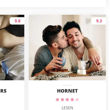
9.8
9.3
IRS
HORNET
LESEN