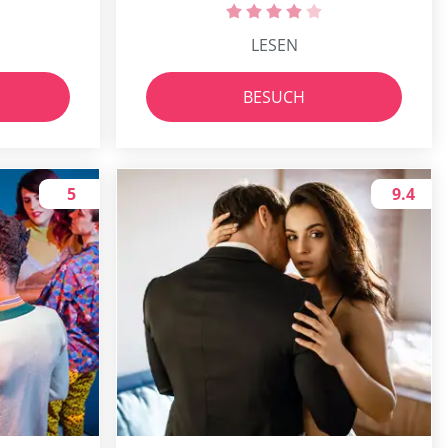
LESEN
BESUCH
5
9.4