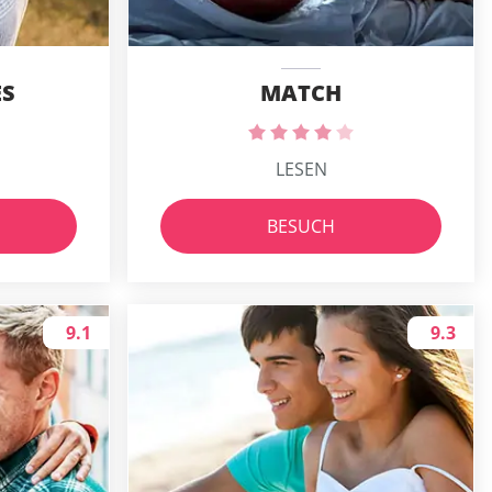
ES
MATCH
LESEN
BESUCH
9.1
9.3