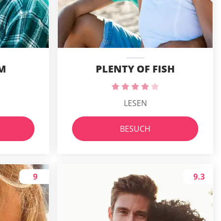
M
PLENTY OF FISH
LESEN
BESUCH
9
9.3