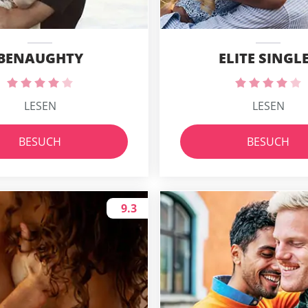
BENAUGHTY
ELITE SINGL
LESEN
LESEN
BESUCH
BESUCH
9.3