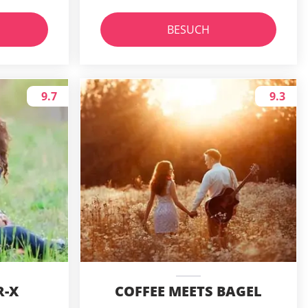
BESUCH
9.7
9.3
R-X
COFFEE MEETS BAGEL