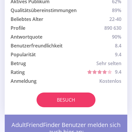
Aktives Publikum
62%
Qualitätsübereinstimmungen
89%
Beliebtes Alter
22-40
Profile
890 630
Antwortquote
90%
Benutzerfreundlichkeit
8.4
Popularität
9.4
Betrug
Sehr selten
9.4
Rating
Anmeldung
Kostenlos
BESUCH
AdultFriendFinder Benutzer melden sich
auch hier an: