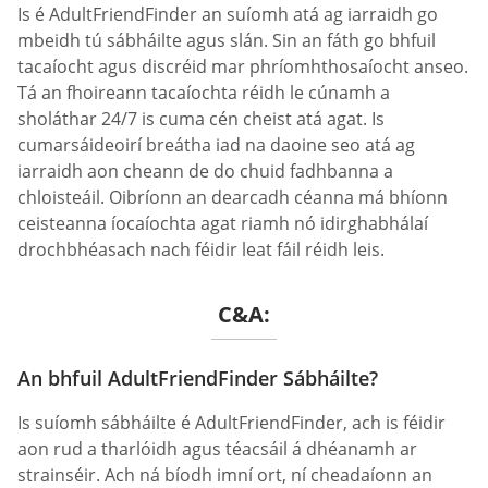
Is é AdultFriendFinder an suíomh atá ag iarraidh go
mbeidh tú sábháilte agus slán. Sin an fáth go bhfuil
tacaíocht agus discréid mar phríomhthosaíocht anseo.
Tá an fhoireann tacaíochta réidh le cúnamh a
sholáthar 24/7 is cuma cén cheist atá agat. Is
cumarsáideoirí breátha iad na daoine seo atá ag
iarraidh aon cheann de do chuid fadhbanna a
chloisteáil. Oibríonn an dearcadh céanna má bhíonn
ceisteanna íocaíochta agat riamh nó idirghabhálaí
drochbhéasach nach féidir leat fáil réidh leis.
C&A:
An bhfuil AdultFriendFinder Sábháilte?
Is suíomh sábháilte é AdultFriendFinder, ach is féidir
aon rud a tharlóidh agus téacsáil á dhéanamh ar
strainséir. Ach ná bíodh imní ort, ní cheadaíonn an