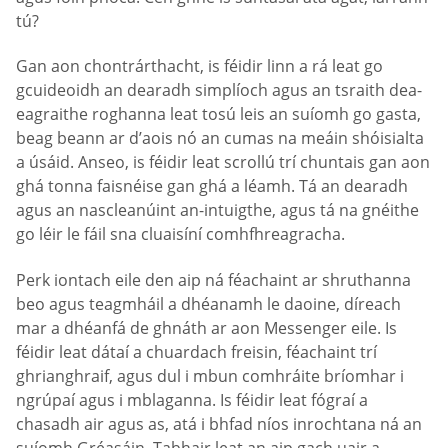
tú?
Gan aon chontrárthacht, is féidir linn a rá leat go
gcuideoidh an dearadh simplíoch agus an tsraith dea-
eagraithe roghanna leat tosú leis an suíomh go gasta,
beag beann ar d’aois nó an cumas na meáin shóisialta
a úsáid. Anseo, is féidir leat scrollú trí chuntais gan aon
ghá tonna faisnéise gan ghá a léamh. Tá an dearadh
agus an nascleanúint an-intuigthe, agus tá na gnéithe
go léir le fáil sna cluaisíní comhfhreagracha.
Perk iontach eile den aip ná féachaint ar shruthanna
beo agus teagmháil a dhéanamh le daoine, díreach
mar a dhéanfá de ghnáth ar aon Messenger eile. Is
féidir leat dátaí a chuardach freisin, féachaint trí
ghrianghraif, agus dul i mbun comhráite bríomhar i
ngrúpaí agus i mblaganna. Is féidir leat fógraí a
chasadh air agus as, atá i bhfad níos inrochtana ná an
suíomh Gréasáin. Tabhair leat an aip gach uair a