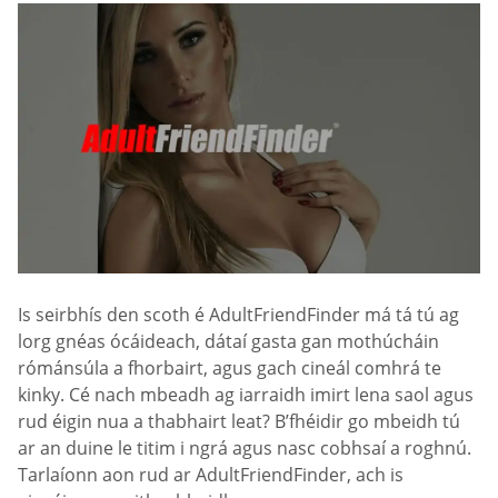
Is seirbhís den scoth é AdultFriendFinder má tá tú ag
lorg gnéas ócáideach, dátaí gasta gan mothúcháin
rómánsúla a fhorbairt, agus gach cineál comhrá te
kinky. Cé nach mbeadh ag iarraidh imirt lena saol agus
rud éigin nua a thabhairt leat? B’fhéidir go mbeidh tú
ar an duine le titim i ngrá agus nasc cobhsaí a roghnú.
Tarlaíonn aon rud ar AdultFriendFinder, ach is