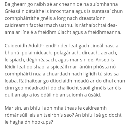
Ba ghearr go raibh sé ar cheann de na suíomhanna
Gréasáin dátaithe is inrochtana agus is suntasaí chun
comhpháirtithe gnéis a lorg nach dteastaíonn
caidreamh fadtéarmach uathu. Is ráthaíochtaí dea-
ama ar líne é a fheidhmiúlacht agus a fheidhmeanna.
Cuideoidh AdultFriendFinder leat gach cineál nasc a
bhunú: polaimídeach, polagánach, díreach, aerach,
leispiach, déghnéasach, agus mar sin de. Anseo is
féidir leat do shaol a spiceáil mar lánúin phósta nó
comhpháirtí nua a chuardach nach ligfidh tú síos sa
leaba. Ráthaítear go dtiocfaidh méadú ar do dhul chun
cinn geoiméadrach i do cháilíocht saoil ghnéis tar éis
duit an aip a íoslódáil nó an suíomh a úsáid.
Mar sin, an bhfuil aon mhaitheas le caidreamh
rómánsúil leis an tseirbhís seo? An bhfuil sé go docht
le haghaidh hookups?