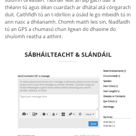
théann tú agus déan cuardach ar dhátaí atá cóngarach
duit. Caithfidh tú an t-idirlíon a úsáid le go mbeidh tú in
ann nasc a dhéanamh. Chomh maith leis sin, féadfaidh
tú an GPS a chumasú chun ligean do dhaoine do
shuíomh reatha a aithint.
SÁBHÁILTEACHT & SLÁNDÁIL