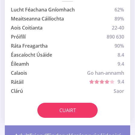
Lucht Féachana Gníomhach
62%
Meaitseanna Cáilíochta
89%
Aois Coitianta
22-40
Próifílí
890 630
Ráta Freagartha
90%
Éascaíocht Úsáide
8.4
Éileamh
9.4
Calaois
Go han-annamh
9.4
Rátáil
Clárú
Saor
CUAIRT