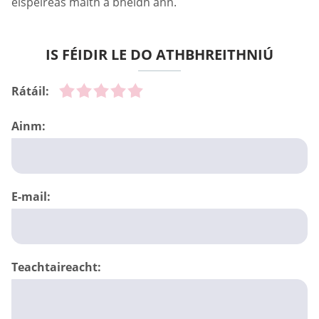
eispéireas maith a bheidh ann.
IS FÉIDIR LE DO ATHBHREITHNIÚ
Rátáil:
Ainm:
E-mail:
Teachtaireacht: