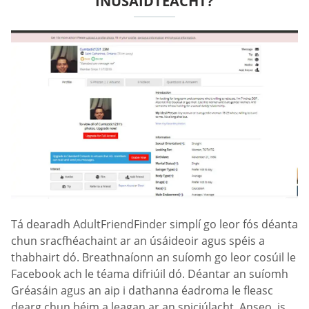
INÚSÁIDTEACHT?
Tá dearadh AdultFriendFinder simplí go leor fós déanta
chun sracfhéachaint ar an úsáideoir agus spéis a
thabhairt dó. Breathnaíonn an suíomh go leor cosúil le
Facebook ach le téama difriúil dó. Déantar an suíomh
Gréasáin agus an aip i dathanna éadroma le fleasc
dearg chun béim a leagan ar an spiciúlacht. Anseo, is