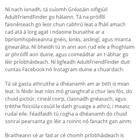
Ní nach ionadh, tá suíomh Gréasáin oifigiúil
AdultFriendFinder go hálainn. Tá na próifílí
faisnéiseach go leor chun cabhrú leat a fháil amach
cad atá á lorg agat i ndaoine bunaithe ar a
bpríomhspéiseanna gnéis, kinks, aislingí, agus mianta
ginearálta. Ní bheidh tú in ann aon rud eile a fhoghlaim
ar phróifíl aon duine, agus coimeádtar an t-ábhar go
léir príobháideach. Ní ligfeadh AdultFriendFinder duit
cuntas Facebook nó Instagram duine a chuardach.
Tá sé gasta athruithe a dhéanamh am ar bith is mian
leat. Is féidir leat níos mó grianghraf a chur leis fós, do
chuid pictiúr, cineál coirp, claonadh gnéasach, agus
tréithe fisiciúla cosúil le dath gruaige a athrú, i measc
rudaí eile. Féadfaidh tú rogha a dhéanamh do chuid
sonraí pearsanta go léir a roinnt nó fanacht gan ainm.
Braitheann sé ar fad ar cé chomh príobháideach is