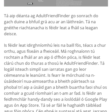
Tá aip déanta ag AdultFriendFinder go sonrach do
gach duine a bhfuil grá acu ar an láithreán. Tá na
gnéithe riachtanacha is féidir leat a fháil sa leagan
deisce.
Is féidir leat idirghníomhú leis na baill fós, téacs a chur
orthu, agus físeáin a fheiceáil. Má roghnaíonn tú
rochtain a fháil ar an aip ó d’fhón póca, is féidir leat
clárú chun do thuras a thosú le AdultFriendFinder. Tá
logáil isteach simplí san iarratas gan go leor
céimeanna le leanúint. Is fearr le mórchuid na n-
úsáideoirí nua-aimseartha a bheith páirteach sa
phobal trí aip a úsáid gan a bheith buartha faoi shuí os
comhair a gcuid ríomhairí an t-am ar fad. Is féidir an
feidhmchlár handy-dandy seo a íoslódáil ó Google Play
agus ón App Store. Tá sé ar fáil le haghaidh táibléad
agus fóin phóca. Cén ghné is suntasaí atá agat, iarrann