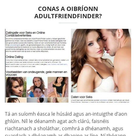
CONAS A OIBRÍONN
ADULTFRIENDFINDER?
Tá an suíomh éasca le húsáid agus an-intuigthe d’aon
ghlúin. Níl le déanamh agat ach clárú, faisnéis
riachtanach a sholáthar, comhrá a dhéanamh, agus
cuardach a dhéanamh ar dhaoine ar líne. Ní thógann