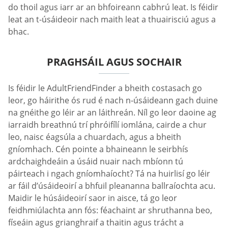
do thoil agus iarr ar an bhfoireann cabhrú leat. Is féidir
leat an t-úsáideoir nach maith leat a thuairisciú agus a
bhac.
PRAGHSÁIL AGUS SOCHAIR
Is féidir le AdultFriendFinder a bheith costasach go
leor, go háirithe ós rud é nach n-úsáideann gach duine
na gnéithe go léir ar an láithreán. Níl go leor daoine ag
iarraidh breathnú trí phróifílí iomlána, cairde a chur
leo, naisc éagsúla a chuardach, agus a bheith
gníomhach. Cén pointe a bhaineann le seirbhís
ardchaighdeáin a úsáid nuair nach mbíonn tú
páirteach i ngach gníomhaíocht? Tá na huirlisí go léir
ar fáil d’úsáideoirí a bhfuil pleananna ballraíochta acu.
Maidir le húsáideoirí saor in aisce, tá go leor
feidhmiúlachta ann fós: féachaint ar shruthanna beo,
físeáin agus grianghraif a thaitin agus trácht a