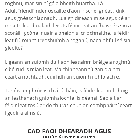
roghnú, mar sin ní gá a bheith buartha. Tá
AdultFriendFinder oscailte d’aon inscne, gnéas, kink,
agus gnéaschlaonadh. Luaigh díreach mise agus cé ar
mhaith leat bualadh leis. Is féidir leat an fhaisnéis sin a
scoráil i gcónaí nuair a bheidh sí críochnaithe. Is féidir
leat fiú roinnt treoshuímh a roghnú, nach bhfuil sé sin
gleoite?
Ligeann an suíomh duit aon leasainm bréige a roghnú,
cibé rud is mian leat. Má chinneann tú gan d’ainm
ceart a nochtadh, cuirfidh an suíomh i bhfolach é.
Tar éis an phróisis chlárúcháin, is féidir leat dul chuig
an leathanach gníomhaíochtaí is déanaí. Seo áit ar
féidir leat tosú ar do thuras chun an comhpháirtí ceart
i gcoir a aimsiú.
CAD FAOI DHEARADH AGUS