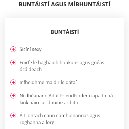
BUNTÁISTÍ AGUS MÍBHUNTÁISTÍ
BUNTÁISTÍ
Sicíní sexy
Foirfe le haghaidh hookups agus gnéas
ócáideach
Infheidhme maidir le dátaí
Ní dhéanann AdultFriendFinder ciapadh ná
kink náire ar dhuine ar bith
Áit iontach chun comhionannas agus
roghanna a lorg