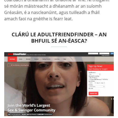
sé mórán máistreacht a dhéanamh ar an suíomh
Gréasáin, é a nascleanúint, agus tuilleadh a fháil
amach faoi na gnéithe is fearr leat.
CLÁRÚ LE ADULTFRIENDFINDER – AN
BHFUIL SÉ AN-ÉASCA?