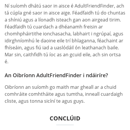
Ní suíomh dhátú saor in aisce é AdultFriendFinder, ach
tá cúpla gné saor in aisce aige. Féadfaidh tú do chuntas
a shíniú agus a líonadh isteach gan aon airgead tirim.
Féadfaidh tú cuardach a dhéanamh freisin ar
chomhpháirtithe ionchasacha, labhairt i ngrúpaí, agus
idirghníomhú le daoine eile trí bhlaganna, féachaint ar
fhíseáin, agus fiú iad a uaslódáil ón leathanach baile.
Mar sin, caithfidh tú íoc as an gcuid eile, ach sin ortsa
é.
An Oibríonn AdultFriendFinder i ndáiríre?
Oibríonn an suíomh go maith mar gheall ar a chuid
comhráite comhtháite agus tumtha, inneall cuardaigh
cliste, agus tonna sicíní te agus guys.
CONCLÚID