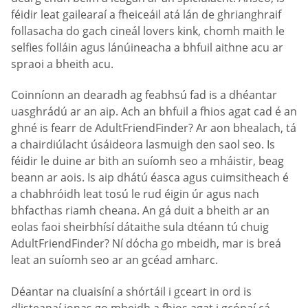
féidir leat gailearaí a fheiceáil atá lán de ghrianghraif
follasacha do gach cineál lovers kink, chomh maith le
selfies folláin agus lánúineacha a bhfuil aithne acu ar
spraoi a bheith acu.
Coinníonn an dearadh ag feabhsú fad is a dhéantar
uasghrádú ar an aip. Ach an bhfuil a fhios agat cad é an
ghné is fearr de AdultFriendFinder? Ar aon bhealach, tá
a chairdiúlacht úsáideora lasmuigh den saol seo. Is
féidir le duine ar bith an suíomh seo a mháistir, beag
beann ar aois. Is aip dhátú éasca agus cuimsitheach é
a chabhróidh leat tosú le rud éigin úr agus nach
bhfacthas riamh cheana. An gá duit a bheith ar an
eolas faoi sheirbhísí dátaithe sula dtéann tú chuig
AdultFriendFinder? Ní dócha go mbeidh, mar is breá
leat an suíomh seo ar an gcéad amharc.
Déantar na cluaisíní a shórtáil i gceart in ord is
dlisteanaí ionas go mbeidh a fhios agat i gcónaí cá