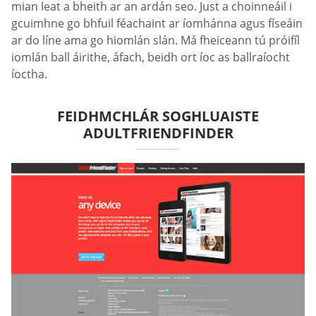
mian leat a bheith ar an ardán seo. Just a choinneáil i
gcuimhne go bhfuil féachaint ar íomhánna agus físeáin
ar do líne ama go hiomlán slán. Má fheiceann tú próifíl
iomlán ball áirithe, áfach, beidh ort íoc as ballraíocht
íoctha.
FEIDHMCHLÁR SOGHLUAISTE
ADULTFRIENDFINDER