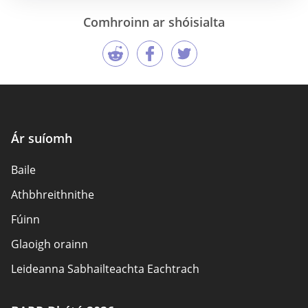
Comhroinn ar shóisialta
Ár suíomh
Baile
Athbhreithnithe
Fúinn
Glaoigh orainn
Leideanna Sabhailteachta Eachtrach
Údair