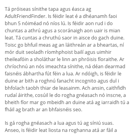
Tá próiseas sínithe tapa agus éasca ag
AdultFriendFinder. Is féidir leat é a dhéanamh faoi
bhun 5 nóiméad nó níos lú. Is féidir aon rud i do
chuntas a athrú agus a scoránaigh aon uair is mian
leat. Tá cuntas a chruthú saor in aisce do gach duine.
Toisc go bhfuil meas ag an láithreán ar a bheartas, ní
mór duit seoladh ríomhphoist bailí agus uimhir
theileafóin a sholáthar le linn an phróisis fíoraithe. Ar
chríochnú an nós imeachta sínithe, ná déan dearmad
faisnéis ábhartha fút féin a lua. Ar ndóigh, is féidir le
duine ar bith a roghnú fanacht incognito agus dul i
bhfolach taobh thiar de leasainm. Ach ansin, caithfidh
rudaí áirithe, cosúil le do rogha gnéasach nó inscne, a
bheith fíor mar go mbeidh an duine atá ag iarraidh tú a
fháil ag brath ar an bhfaisnéis seo.
Is gá rogha gnéasach a lua agus tú ag síniú suas.
Anseo, is féidir leat liosta na roghanna atá ar fáil a