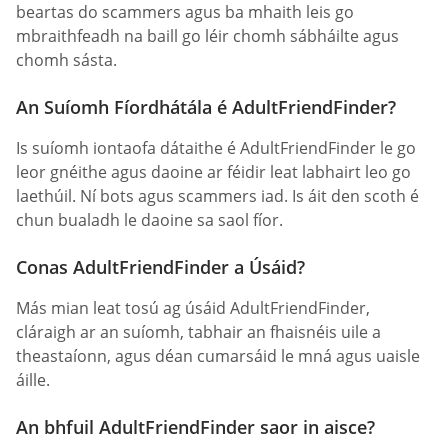
beartas do scammers agus ba mhaith leis go
mbraithfeadh na baill go léir chomh sábháilte agus
chomh sásta.
An Suíomh Fíordhátála é AdultFriendFinder?
Is suíomh iontaofa dátaithe é AdultFriendFinder le go
leor gnéithe agus daoine ar féidir leat labhairt leo go
laethúil. Ní bots agus scammers iad. Is áit den scoth é
chun bualadh le daoine sa saol fíor.
Conas AdultFriendFinder a Úsáid?
Más mian leat tosú ag úsáid AdultFriendFinder,
cláraigh ar an suíomh, tabhair an fhaisnéis uile a
theastaíonn, agus déan cumarsáid le mná agus uaisle
áille.
An bhfuil AdultFriendFinder saor in aisce?