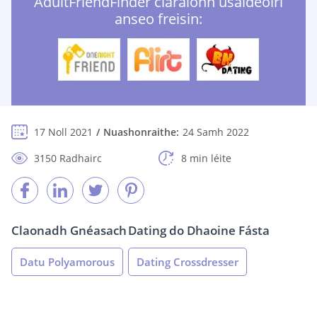
AdultFriendFinder cláraíonn úsáideoirí
anseo freisin:
17 Noll 2021
Nuashonraithe:
24 Samh 2022
3150 Radhairc
8 min léite
Claonadh Gnéasach
Dating do Dhaoine Fásta
Datu Polyamorous
Dating Crossdresser