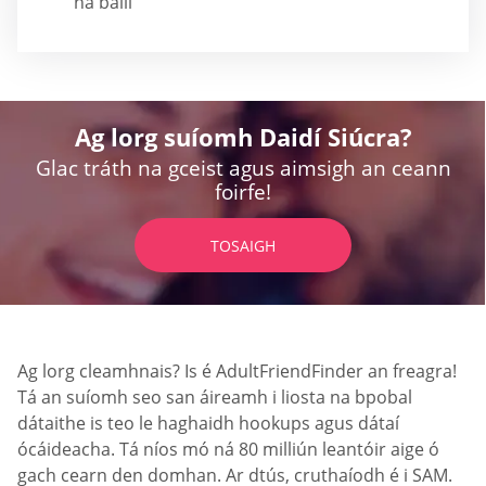
na baill
Ag lorg suíomh Daidí Siúcra?
Glac tráth na gceist agus aimsigh an ceann
foirfe!
TOSAIGH
Ag lorg cleamhnais? Is é AdultFriendFinder an freagra!
Tá an suíomh seo san áireamh i liosta na bpobal
dátaithe is teo le haghaidh hookups agus dátaí
ócáideacha. Tá níos mó ná 80 milliún leantóir aige ó
gach cearn den domhan. Ar dtús, cruthaíodh é i SAM.