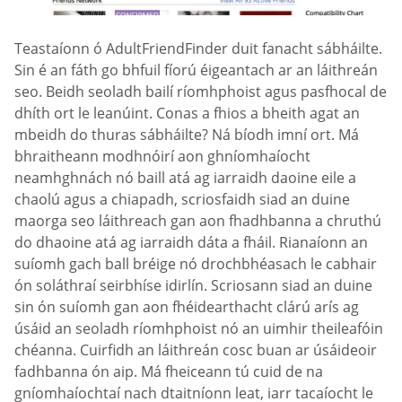
Teastaíonn ó AdultFriendFinder duit fanacht sábháilte.
Sin é an fáth go bhfuil fíorú éigeantach ar an láithreán
seo. Beidh seoladh bailí ríomhphoist agus pasfhocal de
dhíth ort le leanúint. Conas a fhios a bheith agat an
mbeidh do thuras sábháilte? Ná bíodh imní ort. Má
bhraitheann modhnóirí aon ghníomhaíocht
neamhghnách nó baill atá ag iarraidh daoine eile a
chaolú agus a chiapadh, scriosfaidh siad an duine
maorga seo láithreach gan aon fhadhbanna a chruthú
do dhaoine atá ag iarraidh dáta a fháil. Rianaíonn an
suíomh gach ball bréige nó drochbhéasach le cabhair
ón soláthraí seirbhíse idirlín. Scriosann siad an duine
sin ón suíomh gan aon fhéidearthacht clárú arís ag
úsáid an seoladh ríomhphoist nó an uimhir theileafóin
chéanna. Cuirfidh an láithreán cosc buan ar úsáideoir
fadhbanna ón aip. Má fheiceann tú cuid de na
gníomhaíochtaí nach dtaitníonn leat, iarr tacaíocht le