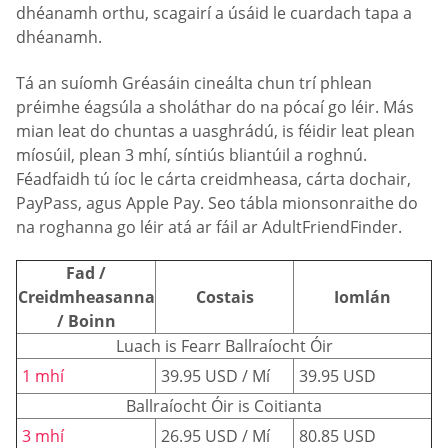
dhéanamh orthu, scagairí a úsáid le cuardach tapa a
dhéanamh.
Tá an suíomh Gréasáin cineálta chun trí phlean
préimhe éagsúla a sholáthar do na pócaí go léir. Más
mian leat do chuntas a uasghrádú, is féidir leat plean
míosúil, plean 3 mhí, síntiús bliantúil a roghnú.
Féadfaidh tú íoc le cárta creidmheasa, cárta dochair,
PayPass, agus Apple Pay. Seo tábla mionsonraithe do
na roghanna go léir atá ar fáil ar AdultFriendFinder.
Fad /
Creidmheasanna
Costais
Iomlán
/ Boinn
Luach is Fearr Ballraíocht Óir
1 mhí
39.95 USD / Mí
39.95 USD
Ballraíocht Óir is Coitianta
3 mhí
26.95 USD / Mí
80.85 USD