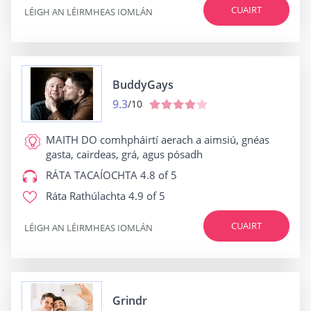
CUAIRT
LÉIGH AN LÉIRMHEAS IOMLÁN
BuddyGays
9.3
/10
MAITH DO
comhpháirtí aerach a aimsiú, gnéas
gasta, cairdeas, grá, agus pósadh
RÁTA TACAÍOCHTA
4.8 of 5
Ráta Rathúlachta
4.9 of 5
CUAIRT
LÉIGH AN LÉIRMHEAS IOMLÁN
Grindr