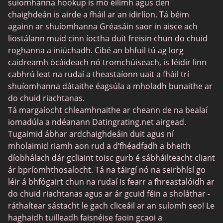
suíomhanna hookup is mó éilimh agus den
Suíomhanna Daidí Siúcra
chaighdeán is airde a fháil ar an idirlíon. Tá béim
againn ar shuíomhanna Gréasáin saor in aisce ach
JPeopleMeet
liostálann muid cinn íoctha duit freisin chun do chuid
Trans Datu
roghanna a iniúchadh. Cibé an bhfuil tú ag lorg
caidreamh ócáideach nó tromchúiseach, is féidir linn
Láithreáin Datu Sinsearacha
cabhrú leat na rudaí a theastaíonn uait a fháil trí
MyLOL
shuíomhanna dátaithe éagsúla a mholadh bunaithe ar
do chuid riachtanas.
Datu Aerach
Tá margaíocht chleamhnaithe ar cheann de na bealaí
Datu Leispiach
iomadúla a ndéanann Datingrating.net airgead.
Tugaimid ábhar ardchaighdeáin duit agus ní
Láithreáin um Dhátú Dubh
mholaimid riamh aon rud a d’fhéadfadh a bheith
SugarDaddyMeet
díobhálach dár gcliaint toisc gurb é sábháilteacht cliant
ár bpríomhthosaíocht. Tá na táirgí nó na seirbhísí go
LatinAmericanCupid
léir á bhfógairt chun na rudaí is fearr a fhreastalóidh ar
CatholicMatch
do chuid riachtanas agus ar ár gcuid féin a sholáthar -
ráthaítear sástacht le gach cliceáil ar an suíomh seo! Le
haghaidh tuilleadh faisnéise faoin gcaoi a