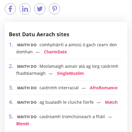
Best Datu Aerach sites
comhpháirtí a aimsiú ó gach cearn den
MAITH DO
domhan
CharmDate
Moslamaigh aonair atá ag lorg caidrimh
MAITH DO
fhadtéarmaigh
SingleMuslim
caidrimh interracial
AfroRomance
MAITH DO
ag bualadh le cluiche foirfe
Match
MAITH DO
caidreamh tromchúiseach a fháil
MAITH DO
Blendr