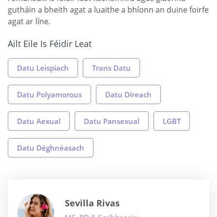
gutháin a bheith agat a luaithe a bhíonn an duine foirfe
agat ar líne.
Ailt Eile Is Féidir Leat
Datu Leispiach
Trans Datu
Datu Polyamorous
Datu Díreach
Datu Aexual
Datu Pansexual
LGBT
Datu Déghnéasach
Sevilla Rivas