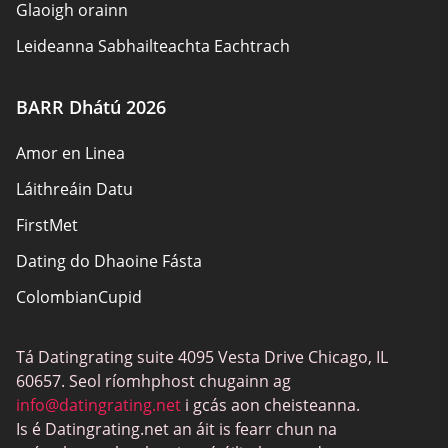
Glaoigh orainn
Leideanna Sabhailteachta Eachtrach
Údair
BARR Dhátú 2026
Beartas Príobháideachais
Amor en Linea
Freagracht
Láithreáin Datu
Nochtadh Affiliate
FirstMet
Léarscáil an láithreáin
Dating do Dhaoine Fásta
ColombianCupid
Dátú BBW
Tá Datingrating suite 4095 Vesta Drive Chicago, IL
MeetMindful
60657. Seol ríomhphost chugainn ag
Dátú BDSM
info@datingrating.net
i gcás aon cheisteanna.
Is é Datingrating.net an áit is fearr chun na
BBPeopleMeet