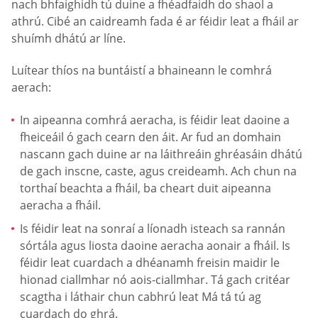
nach bhfaighidh tú duine a fhéadfaidh do shaol a
athrú. Cibé an caidreamh fada é ar féidir leat a fháil ar
shuímh dhátú ar líne.
Luítear thíos na buntáistí a bhaineann le comhrá
aerach:
In aipeanna comhrá aeracha, is féidir leat daoine a
fheiceáil ó gach cearn den áit. Ar fud an domhain
nascann gach duine ar na láithreáin ghréasáin dhátú
de gach inscne, caste, agus creideamh. Ach chun na
torthaí beachta a fháil, ba cheart duit aipeanna
aeracha a fháil.
Is féidir leat na sonraí a líonadh isteach sa rannán
sórtála agus liosta daoine aeracha aonair a fháil. Is
féidir leat cuardach a dhéanamh freisin maidir le
hionad ciallmhar nó aois-ciallmhar. Tá gach critéar
scagtha i láthair chun cabhrú leat Má tá tú ag
cuardach do ghrá.