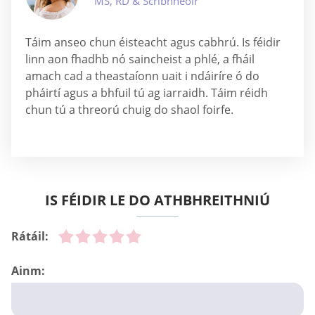
MS, RD & Scríbhneoir
Táim anseo chun éisteacht agus cabhrú. Is féidir
linn aon fhadhb nó saincheist a phlé, a fháil
amach cad a theastaíonn uait i ndáiríre ó do
pháirtí agus a bhfuil tú ag iarraidh. Táim réidh
chun tú a threorú chuig do shaol foirfe.
IS FÉIDIR LE DO ATHBHREITHNIÚ
Rátáil:
Ainm: