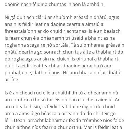
daoine nach féidir a chuntas in aon lá amháin.
Ní gá duit ach clárú ar shuíomh gréasáin dhátú, agus
ansin is féidir leat na daoine cearta a aimsiú a
fhreastalaíonn ar do chuid riachtanas. Is é an bealach
is fearr chun é a dhéanamh trí úsáid a bhaint as na
roghanna scagaire nó sórtála. Tá suíomhanna gréasáin
dhátú deartha go sonrach chun tús áite a thabhairt do
do rogha agus ansin na cluichí is oiriúnaí a thabhairt
duit. Is féidir leat teacht ar dhaoine aeracha ó aon
phobal, cine, dath nó aois. Níl aon bhacainní ar dhátú
ar líne.
Is é an chéad rud eile a chaithfidh tú a dhéanamh ná
an comhrá a thosú tar éis duit an cluiche a aimsiú. Ar
an mbealach sin, is féidir leat duine éigin i do chuid
ama a aimsiú go héasca a oireann do do chritéir go
léir. Déan iarracht labhairt ar feadh tréimhse níos faide
chun aithne níos fearr a chur orthu. Mar is féidir leat a