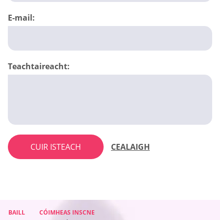
E-mail:
Teachtaireacht:
CUIR ISTEACH
CEALAIGH
BAILL
BAILL
CÓIMHEAS INSCNE
CÓIMHEAS INSCNE
BAILL
CÓIMHEAS INSCNE
BAILL
CÓIMHEAS INSCNE