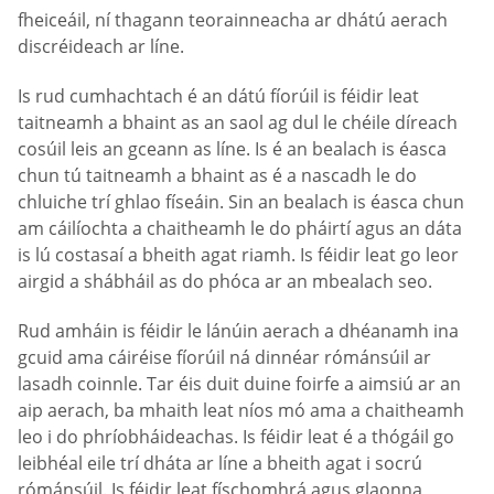
fheiceáil, ní thagann teorainneacha ar dhátú aerach
discréideach ar líne.
Is rud cumhachtach é an dátú fíorúil is féidir leat
taitneamh a bhaint as an saol ag dul le chéile díreach
cosúil leis an gceann as líne. Is é an bealach is éasca
chun tú taitneamh a bhaint as é a nascadh le do
chluiche trí ghlao físeáin. Sin an bealach is éasca chun
am cáilíochta a chaitheamh le do pháirtí agus an dáta
is lú costasaí a bheith agat riamh. Is féidir leat go leor
airgid a shábháil as do phóca ar an mbealach seo.
Rud amháin is féidir le lánúin aerach a dhéanamh ina
gcuid ama cáiréise fíorúil ná dinnéar rómánsúil ar
lasadh coinnle. Tar éis duit duine foirfe a aimsiú ar an
aip aerach, ba mhaith leat níos mó ama a chaitheamh
leo i do phríobháideachas. Is féidir leat é a thógáil go
leibhéal eile trí dháta ar líne a bheith agat i socrú
rómánsúil. Is féidir leat físchomhrá agus glaonna