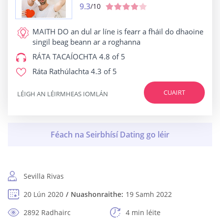
9.3
/10
MAITH DO
an dul ar líne is fearr a fháil do dhaoine
singil beag beann ar a roghanna
RÁTA TACAÍOCHTA
4.8 of 5
Ráta Rathúlachta
4.3 of 5
CUAIRT
LÉIGH AN LÉIRMHEAS IOMLÁN
Sevilla Rivas
20 Lún 2020
Nuashonraithe:
19 Samh 2022
2892 Radhairc
4 min léite