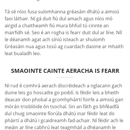
Tá sé níos fusa suíomhanna gréasáin dhátú a aimsiú
faoi láthair. Ní gá duit fiú dul amach agus níos mó
airgid a chaitheamh fiú mura bhfuil tú cinnte an
mairfidh sé. Seo é an rogha is fearr duit dul ar líne. Níl
le déanamh agat ach síniú isteach ar shuíomh
Gréasáin nua agus tosú ag cuardach daoine ar mhaith
leat bualadh leo.
SMAOINTE CAINTE AERACHA IS FEARR
Ní rud é comhrá aerach discréideach a nglacann gach
duine leis go hoscailte go poiblí. Is féidir leis a bheith
deacair don phobal a gcomhpháirtí foirfe a aimsiú gan
mórán trioblóide ón tsochaí. Sin an fáth go bhféadfá
dul chuig smaointe fíorúla dhátú inar féidir leat do
pháirtí a dhátú i gcaidreamh fad-achair. Ní féidir ach le
meáin ar líne cabhrú leat teagmháil a dhéanamh le