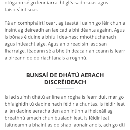
dtógann sé go leor iarracht gléasadh suas agus
taispeáint suas
Tá an comhpháirtí ceart ag teastáil uainn go léir chun a
insint ag deireadh an lae cad a bhí déanta againn. Agus
is bónas é duine a bhfuil dea-nasc mhothúchánach
agus intleacht aige. Agus an oiread sin iasc san
fharraige, féadann sé a bheith deacair an ceann is fearr
a oireann do do riachtanais a roghnú.
BUNSAÍ DE DHÁTÚ AERACH
DISCRÉIDEACH
Is iad suímh dhátú ar líne an rogha is fearr duit mar go
bhfaighidh tú daoine nach féidir a chuntas. Is féidir leat
a lán daoine aeracha den aon intinn a fheiceáil ag
breathnú amach chun bualadh leat. Is féidir leat
taitneamh a bhaint as do shaol aonair anois, ach go dtí