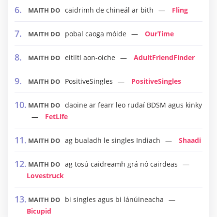
caidrimh de chineál ar bith
Fling
MAITH DO
pobal caoga móide
OurTime
MAITH DO
eitiltí aon-oíche
AdultFriendFinder
MAITH DO
PositiveSingles
PositiveSingles
MAITH DO
daoine ar fearr leo rudaí BDSM agus kinky
MAITH DO
FetLife
ag bualadh le singles Indiach
Shaadi
MAITH DO
ag tosú caidreamh grá nó cairdeas
MAITH DO
Lovestruck
bi singles agus bi lánúineacha
MAITH DO
Bicupid