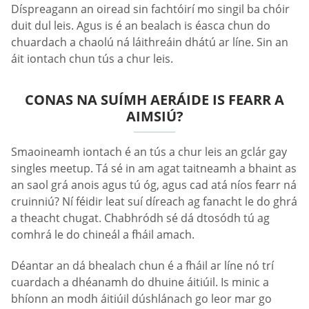
Díspreagann an oiread sin fachtóirí mo singil ba chóir
duit dul leis. Agus is é an bealach is éasca chun do
chuardach a chaolú ná láithreáin dhátú ar líne. Sin an
áit iontach chun tús a chur leis.
CONAS NA SUÍMH AERÁIDE IS FEARR A
AIMSIÚ?
Smaoineamh iontach é an tús a chur leis an gclár gay
singles meetup. Tá sé in am agat taitneamh a bhaint as
an saol grá anois agus tú óg, agus cad atá níos fearr ná
cruinniú? Ní féidir leat suí díreach ag fanacht le do ghrá
a theacht chugat. Chabhródh sé dá dtosódh tú ag
comhrá le do chineál a fháil amach.
Déantar an dá bhealach chun é a fháil ar líne nó trí
cuardach a dhéanamh do dhuine áitiúil. Is minic a
bhíonn an modh áitiúil dúshlánach go leor mar go