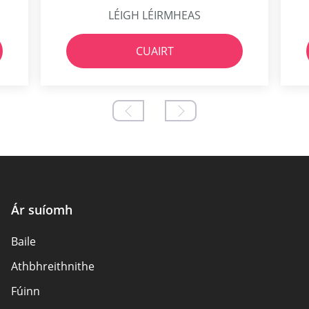
LÉIGH LÉIRMHEAS
CUAIRT
Ár suíomh
Baile
Athbhreithnithe
Fúinn