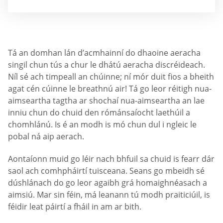
Tá an domhan lán d’acmhainní do dhaoine aeracha
singil chun tús a chur le dhátú aeracha discréideach.
Níl sé ach timpeall an chúinne; ní mór duit fios a bheith
agat cén cúinne le breathnú air! Tá go leor réitigh nua-
aimseartha tagtha ar shochaí nua-aimseartha an lae
inniu chun do chuid den rómánsaíocht laethúil a
chomhlánú. Is é an modh is mó chun dul i ngleic le
pobal ná aip aerach.
Aontaíonn muid go léir nach bhfuil sa chuid is fearr dár
saol ach comhpháirtí tuisceana. Seans go mbeidh sé
dúshlánach do go leor agaibh grá homaighnéasach a
aimsiú. Mar sin féin, má leanann tú modh praiticiúil, is
féidir leat páirtí a fháil in am ar bith.