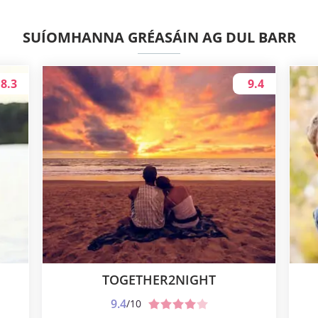
SUÍOMHANNA GRÉASÁIN AG DUL BARR
8.3
9.4
TOGETHER2NIGHT
9.4
/10