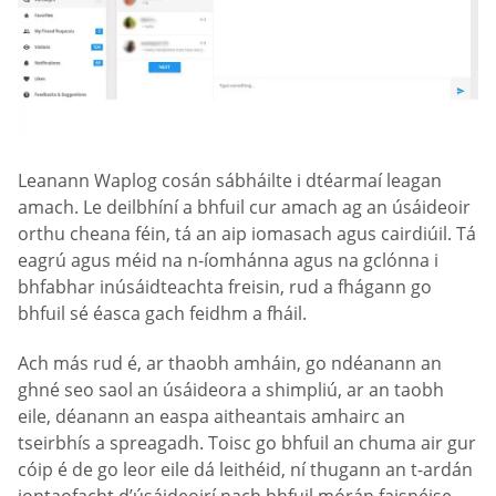
Leanann Waplog cosán sábháilte i dtéarmaí leagan
amach. Le deilbhíní a bhfuil cur amach ag an úsáideoir
orthu cheana féin, tá an aip iomasach agus cairdiúil. Tá
eagrú agus méid na n-íomhánna agus na gclónna i
bhfabhar inúsáidteachta freisin, rud a fhágann go
bhfuil sé éasca gach feidhm a fháil.
Ach más rud é, ar thaobh amháin, go ndéanann an
ghné seo saol an úsáideora a shimpliú, ar an taobh
eile, déanann an easpa aitheantais amhairc an
tseirbhís a spreagadh. Toisc go bhfuil an chuma air gur
cóip é de go leor eile dá leithéid, ní thugann an t-ardán