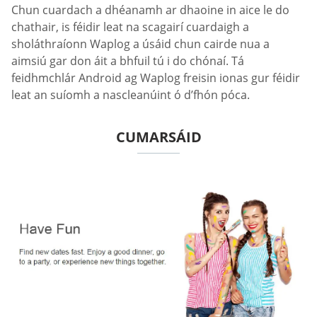
Chun cuardach a dhéanamh ar dhaoine in aice le do
chathair, is féidir leat na scagairí cuardaigh a
sholáthraíonn Waplog a úsáid chun cairde nua a
aimsiú gar don áit a bhfuil tú i do chónaí. Tá
feidhmchlár Android ag Waplog freisin ionas gur féidir
leat an suíomh a nascleanúint ó d’fhón póca.
CUMARSÁID