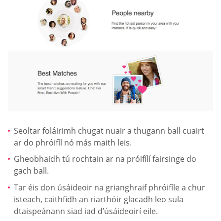
Seoltar foláirimh chugat nuair a thugann ball cuairt
ar do phróifíl nó más maith leis.
Gheobhaidh tú rochtain ar na próifílí fairsinge do
gach ball.
Tar éis don úsáideoir na grianghraif phróifíle a chur
isteach, caithfidh an riarthóir glacadh leo sula
dtaispeánann siad iad d’úsáideoirí eile.