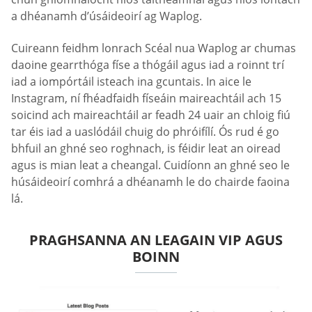
a dhéanamh d’úsáideoirí ag Waplog.
Cuireann feidhm lonrach Scéal nua Waplog ar chumas
daoine gearrthóga físe a thógáil agus iad a roinnt trí
iad a iompórtáil isteach ina gcuntais. In aice le
Instagram, ní fhéadfaidh físeáin maireachtáil ach 15
soicind ach maireachtáil ar feadh 24 uair an chloig fiú
tar éis iad a uaslódáil chuig do phróifílí. Ós rud é go
bhfuil an ghné seo roghnach, is féidir leat an oiread
agus is mian leat a cheangal. Cuidíonn an ghné seo le
húsáideoirí comhrá a dhéanamh le do chairde faoina
lá.
PRAGHSANNA AN LEAGAIN VIP AGUS
BOINN