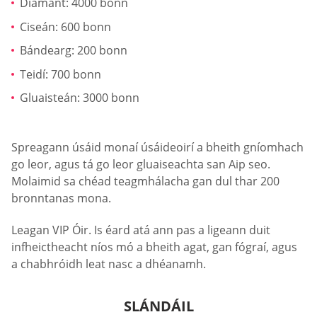
Diamant: 4000 bonn
Ciseán: 600 bonn
Bándearg: 200 bonn
Teidí: 700 bonn
Gluaisteán: 3000 bonn
Spreagann úsáid monaí úsáideoirí a bheith gníomhach
go leor, agus tá go leor gluaiseachta san Aip seo.
Molaimid sa chéad teagmhálacha gan dul thar 200
bronntanas mona.
Leagan VIP Óir. Is éard atá ann pas a ligeann duit
infheictheacht níos mó a bheith agat, gan fógraí, agus
a chabhróidh leat nasc a dhéanamh.
SLÁNDÁIL