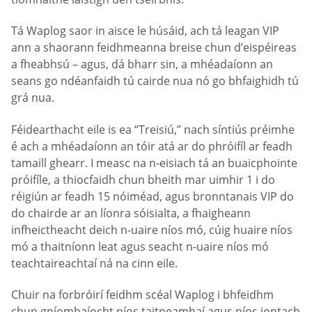
Tá Waplog saor in aisce le húsáid, ach tá leagan VIP
ann a shaorann feidhmeanna breise chun d’eispéireas
a fheabhsú – agus, dá bharr sin, a mhéadaíonn an
seans go ndéanfaidh tú cairde nua nó go bhfaighidh tú
grá nua.
Féidearthacht eile is ea “Treisiú,” nach síntiús préimhe
é ach a mhéadaíonn an tóir atá ar do phróifíl ar feadh
tamaill ghearr. I measc na n-eisiach tá an buaicphointe
próifíle, a thiocfaidh chun bheith mar uimhir 1 i do
réigiún ar feadh 15 nóiméad, agus bronntanais VIP do
do chairde ar an líonra sóisialta, a fhaigheann
infheictheacht deich n-uaire níos mó, cúig huaire níos
mó a thaitníonn leat agus seacht n-uaire níos mó
teachtaireachtaí ná na cinn eile.
Chuir na forbróirí feidhm scéal Waplog i bhfeidhm
chun gníomhaíocht níos taitneamhaí agus níos iontach