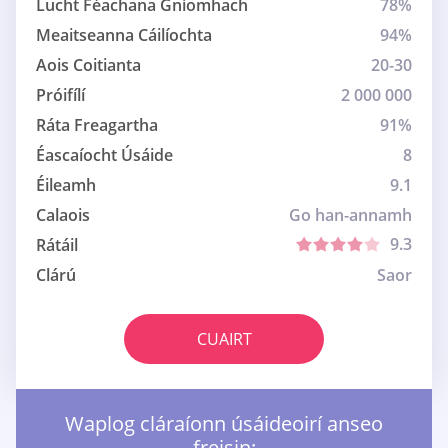
Lucht Féachana Gníomhach
78%
Meaitseanna Cáilíochta
94%
Aois Coitianta
20-30
Próifílí
2 000 000
Ráta Freagartha
91%
Éascaíocht Úsáide
8
Éileamh
9.1
Calaois
Go han-annamh
9.3
Rátáil
Clárú
Saor
CUAIRT
Waplog cláraíonn úsáideoirí anseo
freisin: