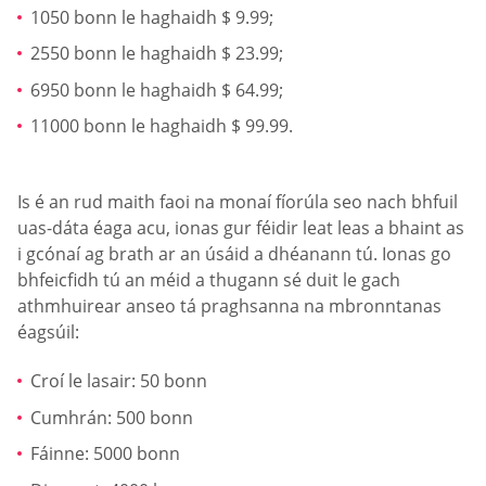
1050 bonn le haghaidh $ 9.99;
2550 bonn le haghaidh $ 23.99;
6950 bonn le haghaidh $ 64.99;
11000 bonn le haghaidh $ 99.99.
Is é an rud maith faoi na monaí fíorúla seo nach bhfuil
uas-dáta éaga acu, ionas gur féidir leat leas a bhaint as
i gcónaí ag brath ar an úsáid a dhéanann tú. Ionas go
bhfeicfidh tú an méid a thugann sé duit le gach
athmhuirear anseo tá praghsanna na mbronntanas
éagsúil:
Croí le lasair: 50 bonn
Cumhrán: 500 bonn
Fáinne: 5000 bonn