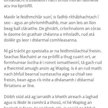
iontaofacht d’úsáideoirí nach bhfuil mórán faisnéise
acu ina bpróifílí.
Maidir le feidhmchlár suirí, is fadhb ríthábhachtach í
seo – agus an phríomhfhadhb, mar aon leis an líon
beag ball cláraithe. De ghnáth, críochnaíonn an córas
le daoine ón gcathair chéanna a mholadh, rud atá
doiléir go leor i dtéarmaí comhleasanna.
Ní gá trácht go speisialta ar na feidhmiúlachtaí freisin.
Seachas féachaint ar na próifílí a thug cuairt ort, ar
formhuirear íoctha é i roinnt iomaitheoirí, tá gach rud
a fheicimid amuigh ansin ag Waplog. Is é an rud maith
nach bhfuil bearnaí suntasacha aige sa chiall seo
freisin, bean agus rís inite a dhéanamh i dtéarmaí
flirtations ar líne.
Dóibh siúd atá ag iarraidh a bheith aireach a laghad
agus is féidir le comhrá a thosú, ní hé Waplog an