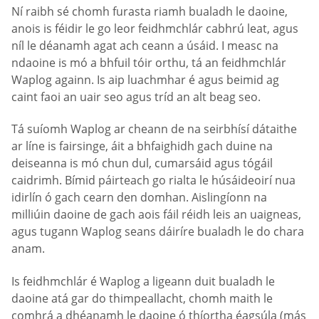
Ní raibh sé chomh furasta riamh bualadh le daoine,
anois is féidir le go leor feidhmchlár cabhrú leat, agus
níl le déanamh agat ach ceann a úsáid. I measc na
ndaoine is mó a bhfuil tóir orthu, tá an feidhmchlár
Waplog againn. Is aip luachmhar é agus beimid ag
caint faoi an uair seo agus tríd an alt beag seo.
Tá suíomh Waplog ar cheann de na seirbhísí dátaithe
ar líne is fairsinge, áit a bhfaighidh gach duine na
deiseanna is mó chun dul, cumarsáid agus tógáil
caidrimh. Bímid páirteach go rialta le húsáideoirí nua
idirlín ó gach cearn den domhan. Aislingíonn na
milliúin daoine de gach aois fáil réidh leis an uaigneas,
agus tugann Waplog seans dáiríre bualadh le do chara
anam.
Is feidhmchlár é Waplog a ligeann duit bualadh le
daoine atá gar do thimpeallacht, chomh maith le
comhrá a dhéanamh le daoine ó thíortha éagsúla (más