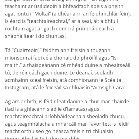
féachaint ar úsáideoirí a bhféadfadh spéis a bheith
agat iontu i “Moltaí” (a dhéanann an feidhmchlár féin).
Is éard is “teachtaireachtaí,” ar a seal, áit a bhfuil
rochtain agat ar gach comhrá príobháideach a
shábháiltear i do chuntas.
Tá “Cuairteoirí,” feidhm ann freisin a thugann
mionsonraí faoi cé a chonaic do phróifíl agus “Is
maith,” a thaispeánann cé mhéad duine a mheaitseáil
tú, de réir cách gach duine. Le déanaí, seoladh
acmhainn scéal freisin, atá comhionann le Scéalta
Instagram, atá le feiceáil sa chluaisín “Aimsigh Cara”.
Ag am ar bith, is féidir leat daoine a chur mar chairde
(fad is a ghlacann siad le d’iarratas) agus
teachtaireachtaí príobháideacha a sheoladh chucu,
agus teagmhálacha a mharcáil mar Favorites. Is féidir
teacht orthu seo go héasca freisin trí chluaisín
tiomnaithe laistigh den tseirbhís.