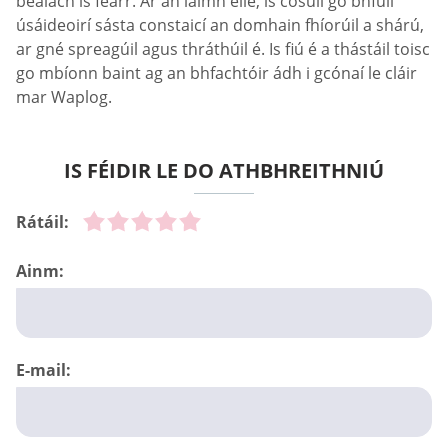
bealach is fearr. Ar an láimh eile, is cosúil go bhfuil
úsáideoirí sásta constaicí an domhain fhíorúil a shárú,
ar gné spreagúil agus thráthúil é. Is fiú é a thástáil toisc
go mbíonn baint ag an bhfachtóir ádh i gcónaí le cláir
mar Waplog.
IS FÉIDIR LE DO ATHBHREITHNIÚ
Rátáil:
Ainm:
E-mail: