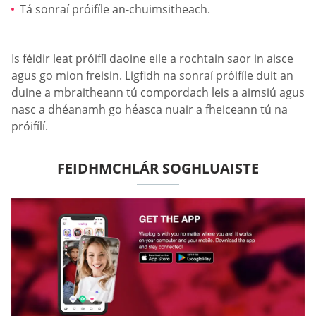
Tá sonraí próifíle an-chuimsitheach.
Is féidir leat próifíl daoine eile a rochtain saor in aisce
agus go mion freisin. Ligfidh na sonraí próifíle duit an
duine a mbraitheann tú compordach leis a aimsiú agus
nasc a dhéanamh go héasca nuair a fheiceann tú na
próifílí.
FEIDHMCHLÁR SOGHLUAISTE