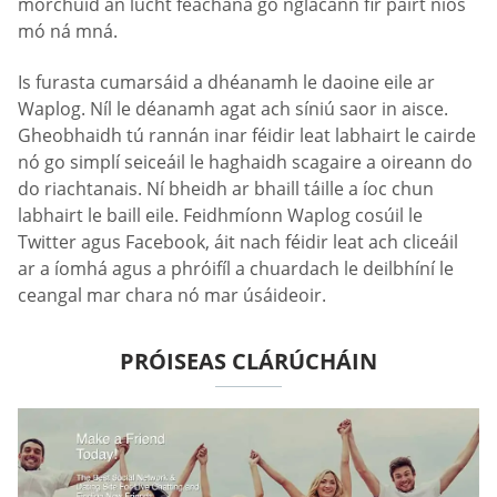
mórchuid an lucht féachana go nglacann fir páirt níos
mó ná mná.
Is furasta cumarsáid a dhéanamh le daoine eile ar
Waplog. Níl le déanamh agat ach síniú saor in aisce.
Gheobhaidh tú rannán inar féidir leat labhairt le cairde
nó go simplí seiceáil le haghaidh scagaire a oireann do
do riachtanais. Ní bheidh ar bhaill táille a íoc chun
labhairt le baill eile. Feidhmíonn Waplog cosúil le
Twitter agus Facebook, áit nach féidir leat ach cliceáil
ar a íomhá agus a phróifíl a chuardach le deilbhíní le
ceangal mar chara nó mar úsáideoir.
PRÓISEAS CLÁRÚCHÁIN