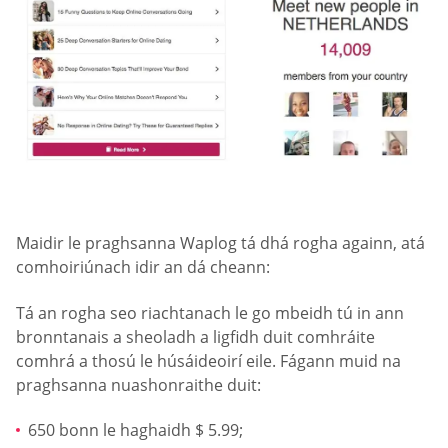
Maidir le praghsanna Waplog tá dhá rogha againn, atá
comhoiriúnach idir an dá cheann:
Tá an rogha seo riachtanach le go mbeidh tú in ann
bronntanais a sheoladh a ligfidh duit comhráite
comhrá a thosú le húsáideoirí eile. Fágann muid na
praghsanna nuashonraithe duit:
650 bonn le haghaidh $ 5.99;