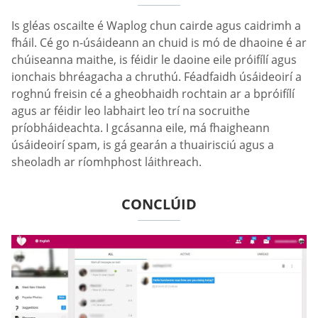
Is gléas oscailte é Waplog chun cairde agus caidrimh a
fháil. Cé go n-úsáideann an chuid is mó de dhaoine é ar
chúiseanna maithe, is féidir le daoine eile próifílí agus
ionchais bhréagacha a chruthú. Féadfaidh úsáideoirí a
roghnú freisin cé a gheobhaidh rochtain ar a bpróifílí
agus ar féidir leo labhairt leo trí na socruithe
príobháideachta. I gcásanna eile, má fhaigheann
úsáideoirí spam, is gá gearán a thuairisciú agus a
sheoladh ar ríomhphost láithreach.
CONCLÚID