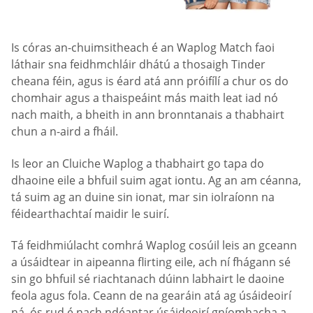
Is córas an-chuimsitheach é an Waplog Match faoi
láthair sna feidhmchláir dhátú a thosaigh Tinder
cheana féin, agus is éard atá ann próifílí a chur os do
chomhair agus a thaispeáint más maith leat iad nó
nach maith, a bheith in ann bronntanais a thabhairt
chun a n-aird a fháil.
Is leor an Cluiche Waplog a thabhairt go tapa do
dhaoine eile a bhfuil suim agat iontu. Ag an am céanna,
tá suim ag an duine sin ionat, mar sin iolraíonn na
féidearthachtaí maidir le suirí.
Tá feidhmiúlacht comhrá Waplog cosúil leis an gceann
a úsáidtear in aipeanna flirting eile, ach ní fhágann sé
sin go bhfuil sé riachtanach dúinn labhairt le daoine
feola agus fola. Ceann de na gearáin atá ag úsáideoirí
ná, ós rud é nach ndéantar úsáideoirí gníomhacha a