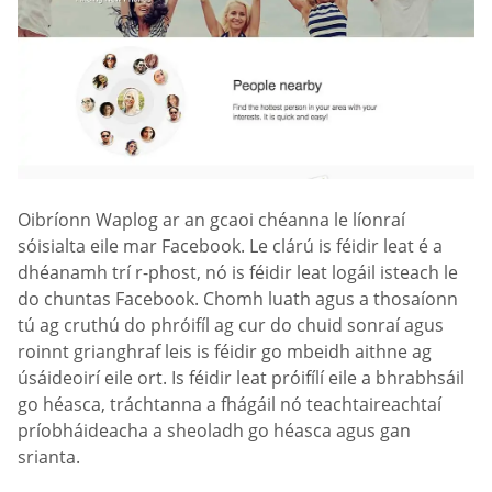
Oibríonn Waplog ar an gcaoi chéanna le líonraí
sóisialta eile mar Facebook. Le clárú is féidir leat é a
dhéanamh trí r-phost, nó is féidir leat logáil isteach le
do chuntas Facebook. Chomh luath agus a thosaíonn
tú ag cruthú do phróifíl ag cur do chuid sonraí agus
roinnt grianghraf leis is féidir go mbeidh aithne ag
úsáideoirí eile ort. Is féidir leat próifílí eile a bhrabhsáil
go héasca, tráchtanna a fhágáil nó teachtaireachtaí
príobháideacha a sheoladh go héasca agus gan
srianta.