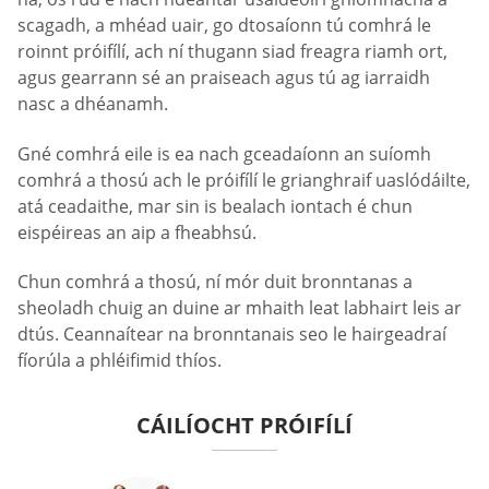
scagadh, a mhéad uair, go dtosaíonn tú comhrá le
roinnt próifílí, ach ní thugann siad freagra riamh ort,
agus gearrann sé an praiseach agus tú ag iarraidh
nasc a dhéanamh.
Gné comhrá eile is ea nach gceadaíonn an suíomh
comhrá a thosú ach le próifílí le grianghraif uaslódáilte,
atá ceadaithe, mar sin is bealach iontach é chun
eispéireas an aip a fheabhsú.
Chun comhrá a thosú, ní mór duit bronntanas a
sheoladh chuig an duine ar mhaith leat labhairt leis ar
dtús. Ceannaítear na bronntanais seo le hairgeadraí
fíorúla a phléifimid thíos.
CÁILÍOCHT PRÓIFÍLÍ