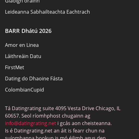
Glaoigh orainn
Leideanna Sabhailteachta Eachtrach
Údair
BARR Dhátú 2026
Beartas Príobháideachais
Amor en Linea
Freagracht
Láithreáin Datu
Nochtadh Affiliate
FirstMet
Léarscáil an láithreáin
Dating do Dhaoine Fásta
ColombianCupid
Dátú BBW
Tá Datingrating suite 4095 Vesta Drive Chicago, IL
MeetMindful
60657. Seol ríomhphost chugainn ag
Dátú BDSM
info@datingrating.net
i gcás aon cheisteanna.
Is é Datingrating.net an áit is fearr chun na
BBPeopleMeet
suíomhanna hookup is mó éilimh agus den