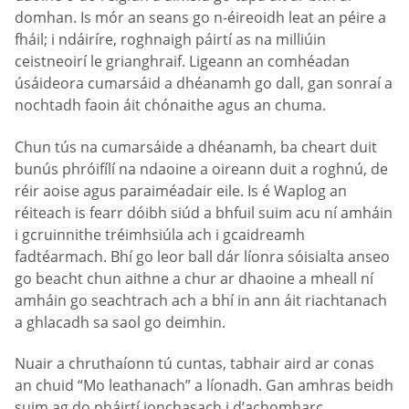
domhan. Is mór an seans go n-éireoidh leat an péire a
fháil; i ndáiríre, roghnaigh páirtí as na milliúin
ceistneoirí le grianghraif. Ligeann an comhéadan
úsáideora cumarsáid a dhéanamh go dall, gan sonraí a
nochtadh faoin áit chónaithe agus an chuma.
Chun tús na cumarsáide a dhéanamh, ba cheart duit
bunús phróifílí na ndaoine a oireann duit a roghnú, de
réir aoise agus paraiméadair eile. Is é Waplog an
réiteach is fearr dóibh siúd a bhfuil suim acu ní amháin
i gcruinnithe tréimhsiúla ach i gcaidreamh
fadtéarmach. Bhí go leor ball dár líonra sóisialta anseo
go beacht chun aithne a chur ar dhaoine a mheall ní
amháin go seachtrach ach a bhí in ann áit riachtanach
a ghlacadh sa saol go deimhin.
Nuair a chruthaíonn tú cuntas, tabhair aird ar conas
an chuid “Mo leathanach” a líonadh. Gan amhras beidh
suim ag do pháirtí ionchasach i d’achomharc