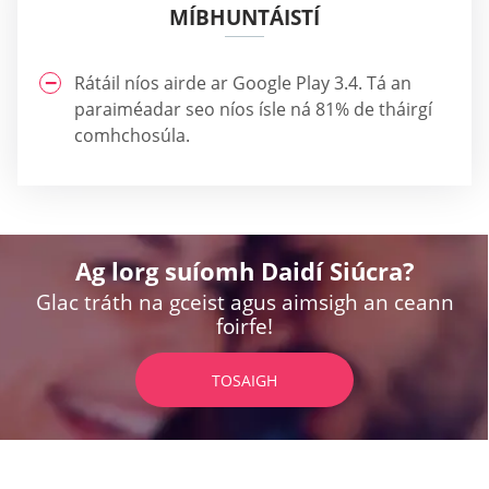
MÍBHUNTÁISTÍ
Rátáil níos airde ar Google Play 3.4. Tá an
paraiméadar seo níos ísle ná 81% de tháirgí
comhchosúla.
Ag lorg suíomh Daidí Siúcra?
Glac tráth na gceist agus aimsigh an ceann
foirfe!
TOSAIGH