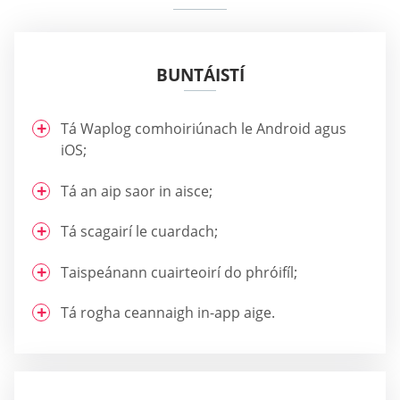
BUNTÁISTÍ
Tá Waplog comhoiriúnach le Android agus
iOS;
Tá an aip saor in aisce;
Tá scagairí le cuardach;
Taispeánann cuairteoirí do phróifíl;
Tá rogha ceannaigh in-app aige.