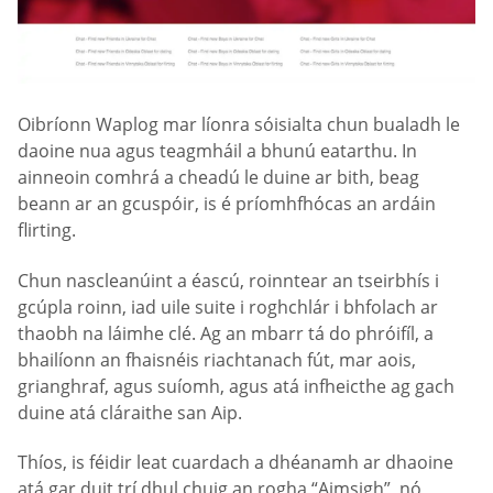
Oibríonn Waplog mar líonra sóisialta chun bualadh le
daoine nua agus teagmháil a bhunú eatarthu. In
ainneoin comhrá a cheadú le duine ar bith, beag
beann ar an gcuspóir, is é príomhfhócas an ardáin
flirting.
Chun nascleanúint a éascú, roinntear an tseirbhís i
gcúpla roinn, iad uile suite i roghchlár i bhfolach ar
thaobh na láimhe clé. Ag an mbarr tá do phróifíl, a
bhailíonn an fhaisnéis riachtanach fút, mar aois,
grianghraf, agus suíomh, agus atá infheicthe ag gach
duine atá cláraithe san Aip.
Thíos, is féidir leat cuardach a dhéanamh ar dhaoine
atá gar duit trí dhul chuig an rogha “Aimsigh”, nó