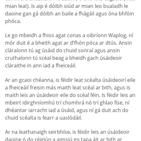
mian leat). Is aip é dóibh siúd ar mian leo bualadh le
daoine gan gá dóibh an baile a fhágáil agus óna bhfóin
phóca.
Le go mbeidh a fhios agat conas a oibríonn Waplog, ní
mór duit é a bheith agat ar d’fhón póca ar dtús. Ansin
cláraíonn tú ag úsáid do chuid sonraí agus ansin
cruthaíonn tú scéal beag a bheidh gach úsáideoir
cláraithe in ann iad a fheiceáil.
Ar an gcaoi chéanna, is féidir leat scéalta úsáideoirí eile
a fheiceáil freisin más maith leat scéal ar bith, agus is
maith leis an úsáideoir eile do scéal féin. Is féidir leis an
mbeirt idirghníomhú trí chomhrá nó trí ghlao físe, ní
dhéantar iarracht iad a úsáid, agus ní gá duit ach do
chuid scéalta is fearr a uaslódáil.
Ar na leathanaigh seirbhíse, is féidir leis an úsáideoir
daoine ó do réigiún a aimsiú go tapa áit ar bith ar