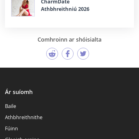
CharmDate
Athbhreithniú 2026
Comhroinn ar shóisialta
Ár suíomh
Baile
Athbhreithnithe
Fúinn