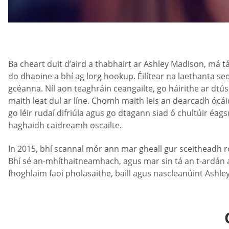
Ba cheart duit d’aird a thabhairt ar Ashley Madison, má t
do dhaoine a bhí ag lorg hookup. Éilítear na laethanta s
gcéanna. Níl aon teaghráin ceangailte, go háirithe ar dtús
maith leat dul ar líne. Chomh maith leis an dearcadh ócáid
go léir rudaí difriúla agus go dtagann siad ó chultúir éag
haghaidh caidreamh oscailte.
In 2015, bhí scannal mór ann mar gheall gur sceitheadh ro
Bhí sé an-mhíthaitneamhach, agus mar sin tá an t-ardán ag
fhoghlaim faoi pholasaithe, baill agus nascleanúint Ashle