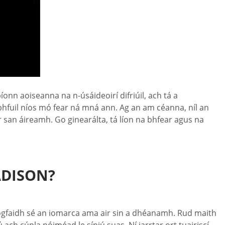
onn aoiseanna na n-úsáideoirí difriúil, ach tá a
hfuil níos mó fear ná mná ann. Ag an am céanna, níl an
 san áireamh. Go ginearálta, tá líon na bhfear agus na
ADISON?
 thógfaidh sé an iomarca ama air sin a dhéanamh. Rud maith