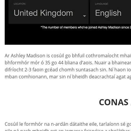
Ar Ashley Madison is cosúil go bhfuil cothromaíocht mhait
bhformhór mór ó 35 go 44 bliana d’aois. Nuair a bhainean
difríocht 2-3 faoin gcéad chomh suntasach sin. Ní haon io
mban comhionann, mar sin ní bheidh deacrachtaí agat ag
CONAS 
Cosúil le formhór na n-ardán dátaithe eile, tarlaíonn sé 