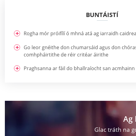
BUNTÁISTÍ
Rogha mór próifílí ó mhná atá ag iarraidh caidream
Go leor gnéithe don chumarsáid agus don chóra
comhpháirtithe de réir critéar áirithe
Praghsanna ar fáil do bhallraíocht san acmhainn
Ag 
Glac tráth na g