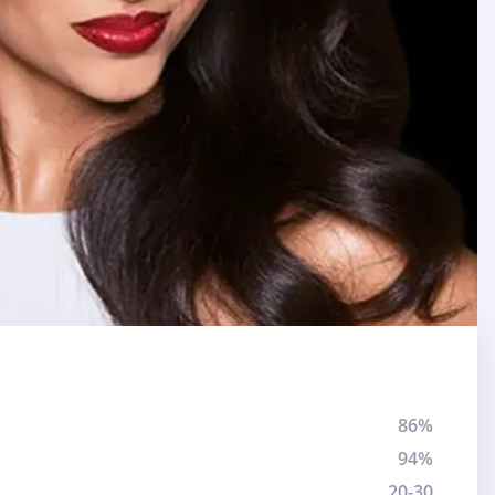
86%
94%
20-30