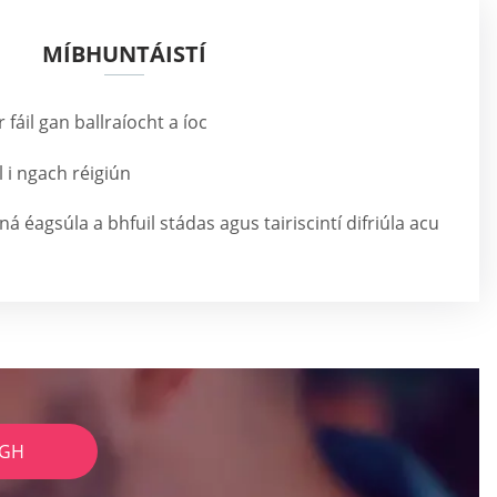
MÍBHUNTÁISTÍ
 fáil gan ballraíocht a íoc
l i ngach réigiún
ná éagsúla a bhfuil stádas agus tairiscintí difriúla acu
IGH