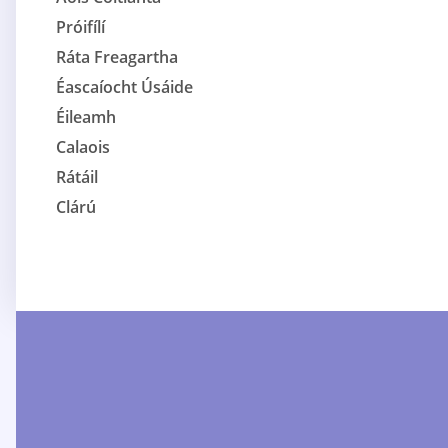
Próifílí
Ráta Freagartha
Éascaíocht Úsáide
Éileamh
Calaois
Rátáil
Clárú