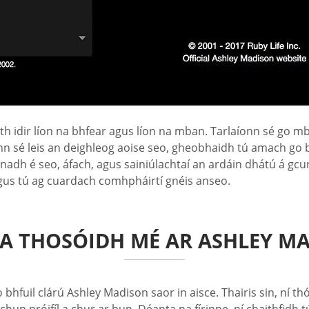
h idir líon na bhfear agus líon na mban. Tarlaíonn sé go mbí
n sé leis an deighleog aoise seo, gheobhaidh tú amach go b
nadh é seo, áfach, agus sainiúlachtaí an ardáin dhátú á gcur
us tú ag cuardach comhpháirtí gnéis anseo.
A THOSÓIDH MÉ AR ASHLEY M
go bhfuil clárú Ashley Madison saor in aisce. Thairis sin, ní