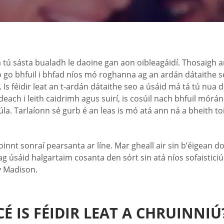
á tú sásta bualadh le daoine gan aon oibleagáidí. Thosaigh a
eo go bhfuil i bhfad níos mó roghanna ag an ardán dátaithe
. Is féidir leat an t-ardán dátaithe seo a úsáid má tá tú nua
each i leith caidrimh agus suirí, is cosúil nach bhfuil mórán
súla. Tarlaíonn sé gurb é an leas is mó atá ann ná a bheith 
innt sonraí pearsanta ar líne. Mar gheall air sin b’éigean d
 úsáid halgartaim cosanta den sórt sin atá níos sofaisticiú
y Madison.
CÉ IS FÉIDIR LEAT A CHRUINNIÚ