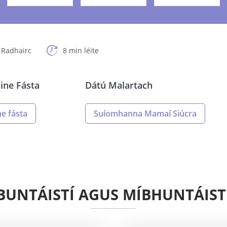
 Radhairc
8 min léite
ine Fásta
Dátú Malartach
e fásta
Suíomhanna Mamaí Siúcra
BUNTÁISTÍ AGUS MÍBHUNTÁIST