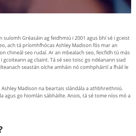
n suíomh Gréasáin ag feidhmiú i 2001 agus bhí sé i gceist
 seo, ach tá príomhfhócas Ashley Madison fós mar an
 don chineál seo rudaí. Ar an mbealach seo, feicfidh tú más
 i gcoiteann ag cliaint. Tá sé seo toisc go ndéanann siad
toilteanach seastán oíche amháin nó comhpháirtí a fháil le
o Ashley Madison na beartais slándála a athbhreithniú.
la agus go hiomlán sábháilte. Anois, tá sé tome níos mó a
?