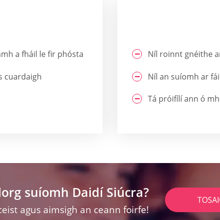
h a fháil le fir phósta
Níl roinnt gnéithe ar
s cuardaigh
Níl an suíomh ar fái
Tá próifílí ann ó mh
lorg suíomh Daidí Siúcra?
TOSA
ceist agus aimsigh an ceann foirfe!