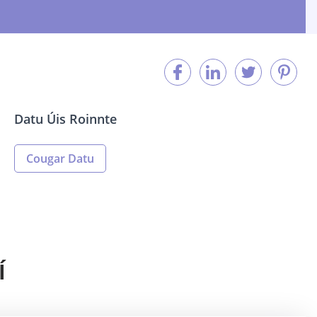
Datu Úis Roinnte
Cougar Datu
Í