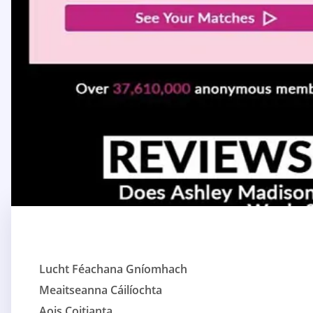
Lucht Féachana Gníomhach
Meaitseanna Cáilíochta
Aois Coitianta