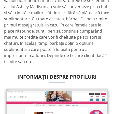
valabil doar pentru mărci. Utilizatoarele de sex feminin
ale lui Ashley Madison au voie să converseze prin chat
și să trimită e-mailuri cât doresc, fără să plătească taxe
suplimentare. Cu toate acestea, bărbații își pot trimite
primul mesaj gratuit. În cazul în care femeia care le
place răspunde, sunt liberi să continue cumpărând
mai multe credite care vor fi cheltuite pe scrisori și
chaturi. În același timp, bărbații obțin o opțiune
suplimentară care poate fi folosită pentru a
impresiona – cadouri. Depinde de fiecare client dacă îi
trimite sau nu.
INFORMAȚII DESPRE PROFILURI