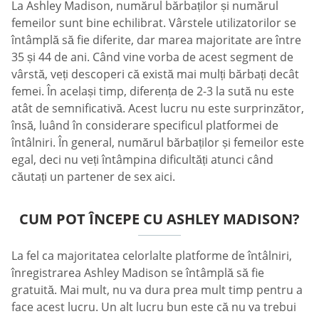
La Ashley Madison, numărul bărbaților și numărul
femeilor sunt bine echilibrat. Vârstele utilizatorilor se
întâmplă să fie diferite, dar marea majoritate are între
35 și 44 de ani. Când vine vorba de acest segment de
vârstă, veți descoperi că există mai mulți bărbați decât
femei. În același timp, diferența de 2-3 la sută nu este
atât de semnificativă. Acest lucru nu este surprinzător,
însă, luând în considerare specificul platformei de
întâlniri. În general, numărul bărbaților și femeilor este
egal, deci nu veți întâmpina dificultăți atunci când
căutați un partener de sex aici.
CUM POT ÎNCEPE CU ASHLEY MADISON?
La fel ca majoritatea celorlalte platforme de întâlniri,
înregistrarea Ashley Madison se întâmplă să fie
gratuită. Mai mult, nu va dura prea mult timp pentru a
face acest lucru. Un alt lucru bun este că nu va trebui