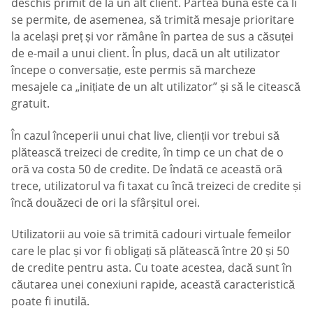
deschis primit de la un alt client. Partea bună este că li
se permite, de asemenea, să trimită mesaje prioritare
la același preț și vor rămâne în partea de sus a căsuței
de e-mail a unui client. În plus, dacă un alt utilizator
începe o conversație, este permis să marcheze
mesajele ca „inițiate de un alt utilizator” și să le citească
gratuit.
În cazul începerii unui chat live, clienții vor trebui să
plătească treizeci de credite, în timp ce un chat de o
oră va costa 50 de credite. De îndată ce această oră
trece, utilizatorul va fi taxat cu încă treizeci de credite și
încă douăzeci de ori la sfârșitul orei.
Utilizatorii au voie să trimită cadouri virtuale femeilor
care le plac și vor fi obligați să plătească între 20 și 50
de credite pentru asta. Cu toate acestea, dacă sunt în
căutarea unei conexiuni rapide, această caracteristică
poate fi inutilă.