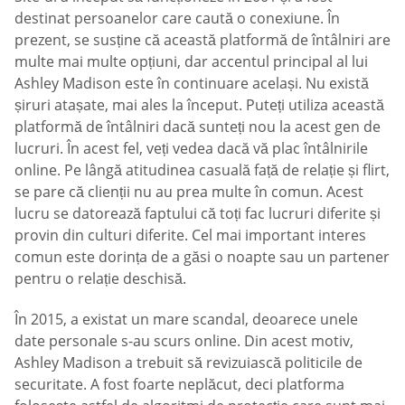
destinat persoanelor care caută o conexiune. În
prezent, se susține că această platformă de întâlniri are
multe mai multe opțiuni, dar accentul principal al lui
Ashley Madison este în continuare același. Nu există
șiruri atașate, mai ales la început. Puteți utiliza această
platformă de întâlniri dacă sunteți nou la acest gen de
lucruri. În acest fel, veți vedea dacă vă plac întâlnirile
online. Pe lângă atitudinea casuală față de relație și flirt,
se pare că clienții nu au prea multe în comun. Acest
lucru se datorează faptului că toți fac lucruri diferite și
provin din culturi diferite. Cel mai important interes
comun este dorința de a găsi o noapte sau un partener
pentru o relație deschisă.
În 2015, a existat un mare scandal, deoarece unele
date personale s-au scurs online. Din acest motiv,
Ashley Madison a trebuit să revizuiască politicile de
securitate. A fost foarte neplăcut, deci platforma