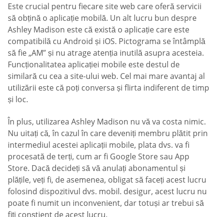
Este crucial pentru fiecare site web care oferă servicii
să obțină o aplicație mobilă. Un alt lucru bun despre
Ashley Madison este că există o aplicație care este
compatibilă cu Android și iOS. Pictograma se întâmplă
să fie „AM” și nu atrage atenția inutilă asupra acesteia.
Funcționalitatea aplicației mobile este destul de
similară cu cea a site-ului web. Cel mai mare avantaj al
utilizării este că poți conversa și flirta indiferent de timp
și loc.
În plus, utilizarea Ashley Madison nu vă va costa nimic.
Nu uitați că, în cazul în care deveniți membru plătit prin
intermediul acestei aplicații mobile, plata dvs. va fi
procesată de terți, cum ar fi Google Store sau App
Store. Dacă decideți să vă anulați abonamentul și
plățile, veți fi, de asemenea, obligat să faceți acest lucru
folosind dispozitivul dvs. mobil. desigur, acest lucru nu
poate fi numit un inconvenient, dar totuși ar trebui să
fiți conștient de acest lucru.