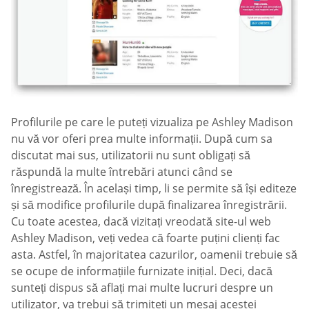
Profilurile pe care le puteți vizualiza pe Ashley Madison
nu vă vor oferi prea multe informații. După cum sa
discutat mai sus, utilizatorii nu sunt obligați să
răspundă la multe întrebări atunci când se
înregistrează. În același timp, li se permite să își editeze
și să modifice profilurile după finalizarea înregistrării.
Cu toate acestea, dacă vizitați vreodată site-ul web
Ashley Madison, veți vedea că foarte puțini clienți fac
asta. Astfel, în majoritatea cazurilor, oamenii trebuie să
se ocupe de informațiile furnizate inițial. Deci, dacă
sunteți dispus să aflați mai multe lucruri despre un
utilizator, va trebui să trimiteți un mesaj acestei