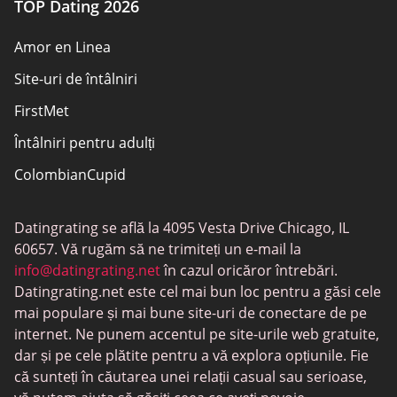
TOP Dating 2026
Amor en Linea
Site-uri de întâlniri
FirstMet
Întâlniri pentru adulți
ColombianCupid
BBW întâlniri
Datingrating se află la 4095 Vesta Drive Chicago, IL
MeetMindful
60657. Vă rugăm să ne trimiteți un e-mail la
Întâlniri BDSM
info@datingrating.net
în cazul oricăror întrebări.
Datingrating.net este cel mai bun loc pentru a găsi cele
BBPeopleMeet
mai populare și mai bune site-uri de conectare de pe
Site-uri Sugar Daddy
internet. Ne punem accentul pe site-urile web gratuite,
dar și pe cele plătite pentru a vă explora opțiunile. Fie
JPeopleMeet
că sunteți în căutarea unei relații casual sau serioase,