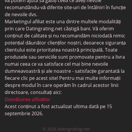
Întâlniri trans
vă putem ajuta să găsiți ceea ce aveți nevoie
recomandându-vă diferite site-uri de întâlniri în funcție
Întâlniri pentru seniori
de nevoile dvs.
MyLOL
Marketingul afiliat este una dintre multele modalități
prin care Datingrating.net câștigă bani. Vă oferim
Întâlniri gay
conținut de calitate și nu recomandăm niciodată nimic
Întâlniri lesbiene
potențial dăunător clienților noștri, deoarece siguranța
clientului este prioritatea noastră principală. Toate
Site-uri de întâlniri negre
produsele sau serviciile sunt promovate pentru a livra
SugarDaddyMeet
numai ceea ce va satisface cel mai bine nevoile
dumneavoastră și ale noastre - satisfacție garantată la
LatinAmericanCupid
fiecare clic pe acest site! Pentru mai multe informații
CatholicMatch
despre modul în care operăm în cadrul acestor linii
directoare, consultați aici:
Dezvăluirea afiliaților
Acest conținut a fost actualizat ultima dată pe 15
septembrie 2026.
© 2026 datingrating.net