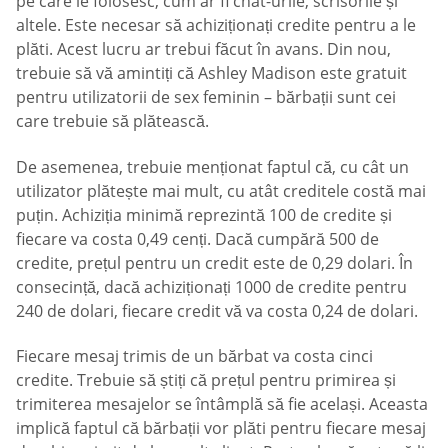
pe care le folosesc, cum ar fi chat-urile, scrisorile și
altele. Este necesar să achiziționați credite pentru a le
plăti. Acest lucru ar trebui făcut în avans. Din nou,
trebuie să vă amintiți că Ashley Madison este gratuit
pentru utilizatorii de sex feminin – bărbații sunt cei
care trebuie să plătească.
De asemenea, trebuie menționat faptul că, cu cât un
utilizator plătește mai mult, cu atât creditele costă mai
puțin. Achiziția minimă reprezintă 100 de credite și
fiecare va costa 0,49 cenți. Dacă cumpără 500 de
credite, prețul pentru un credit este de 0,29 dolari. În
consecință, dacă achiziționați 1000 de credite pentru
240 de dolari, fiecare credit vă va costa 0,24 de dolari.
Fiecare mesaj trimis de un bărbat va costa cinci
credite. Trebuie să știți că prețul pentru primirea și
trimiterea mesajelor se întâmplă să fie același. Aceasta
implică faptul că bărbații vor plăti pentru fiecare mesaj