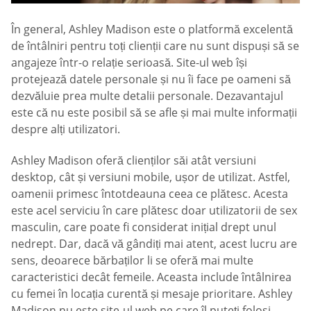
În general, Ashley Madison este o platformă excelentă
de întâlniri pentru toți clienții care nu sunt dispuși să se
angajeze într-o relație serioasă. Site-ul web își
protejează datele personale și nu îi face pe oameni să
dezvăluie prea multe detalii personale. Dezavantajul
este că nu este posibil să se afle și mai multe informații
despre alți utilizatori.
Ashley Madison oferă clienților săi atât versiuni
desktop, cât și versiuni mobile, ușor de utilizat. Astfel,
oamenii primesc întotdeauna ceea ce plătesc. Acesta
este acel serviciu în care plătesc doar utilizatorii de sex
masculin, care poate fi considerat inițial drept unul
nedrept. Dar, dacă vă gândiți mai atent, acest lucru are
sens, deoarece bărbaților li se oferă mai multe
caracteristici decât femeile. Aceasta include întâlnirea
cu femei în locația curentă și mesaje prioritare. Ashley
Madison nu este site-ul web pe care îl puteți folosi