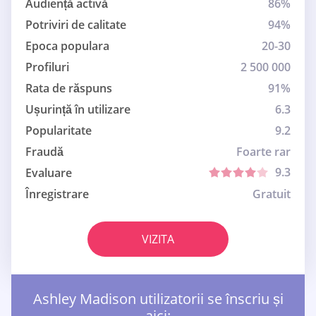
Audiență activă
86%
Potriviri de calitate
94%
Epoca populara
20-30
Profiluri
2 500 000
Rata de răspuns
91%
Ușurință în utilizare
6.3
Popularitate
9.2
Fraudă
Foarte rar
9.3
Evaluare
Înregistrare
Gratuit
VIZITA
Ashley Madison utilizatorii se înscriu și
aici: