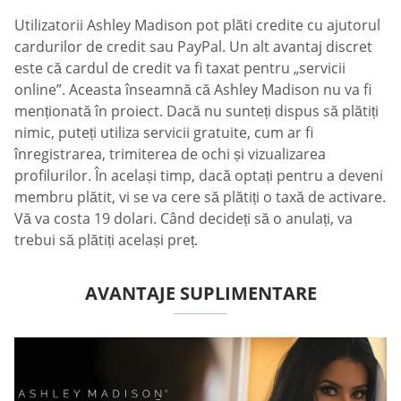
Utilizatorii Ashley Madison pot plăti credite cu ajutorul
cardurilor de credit sau PayPal. Un alt avantaj discret
este că cardul de credit va fi taxat pentru „servicii
online”. Aceasta înseamnă că Ashley Madison nu va fi
menționată în proiect. Dacă nu sunteți dispus să plătiți
nimic, puteți utiliza servicii gratuite, cum ar fi
înregistrarea, trimiterea de ochi și vizualizarea
profilurilor. În același timp, dacă optați pentru a deveni
membru plătit, vi se va cere să plătiți o taxă de activare.
Vă va costa 19 dolari. Când decideți să o anulați, va
trebui să plătiți același preț.
AVANTAJE SUPLIMENTARE