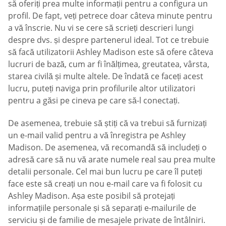
să oferiți prea multe informații pentru a configura un
profil. De fapt, veți petrece doar câteva minute pentru
a vă înscrie. Nu vi se cere să scrieți descrieri lungi
despre dvs. și despre partenerul ideal. Tot ce trebuie
să facă utilizatorii Ashley Madison este să ofere câteva
lucruri de bază, cum ar fi înălțimea, greutatea, vârsta,
starea civilă și multe altele. De îndată ce faceți acest
lucru, puteți naviga prin profilurile altor utilizatori
pentru a găsi pe cineva pe care să-l conectați.
De asemenea, trebuie să știți că va trebui să furnizați
un e-mail valid pentru a vă înregistra pe Ashley
Madison. De asemenea, vă recomandă să includeți o
adresă care să nu vă arate numele real sau prea multe
detalii personale. Cel mai bun lucru pe care îl puteți
face este să creați un nou e-mail care va fi folosit cu
Ashley Madison. Așa este posibil să protejați
informațiile personale și să separați e-mailurile de
serviciu și de familie de mesajele private de întâlniri.