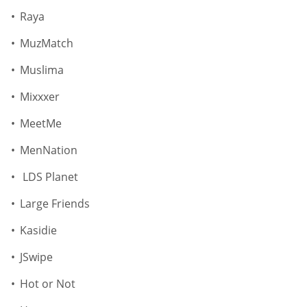
Raya
MuzMatch
Muslima
Mixxxer
MeetMe
MenNation
LDS Planet
Large Friends
Kasidie
JSwipe
Hot or Not