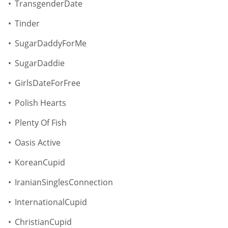
TransgenderDate
Tinder
SugarDaddyForMe
SugarDaddie
GirlsDateForFree
Polish Hearts
Plenty Of Fish
Oasis Active
KoreanCupid
IranianSinglesConnection
InternationalCupid
ChristianCupid