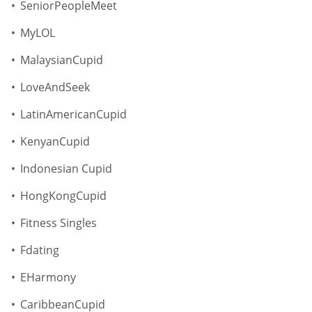
SeniorPeopleMeet
MyLOL
MalaysianCupid
LoveAndSeek
LatinAmericanCupid
KenyanCupid
Indonesian Cupid
HongKongCupid
Fitness Singles
Fdating
EHarmony
CaribbeanCupid