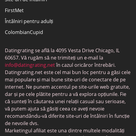
FirstMet
Întâlniri pentru adulți
ColombianCupid
BBW întâlniri
Datingrating se află la 4095 Vesta Drive Chicago, IL
MeetMindful
60657. Vă rugăm să ne trimiteți un e-mail la
Întâlniri BDSM
info@datingrating.net
în cazul oricăror întrebări.
Datingrating.net este cel mai bun loc pentru a găsi cele
BBPeopleMeet
mai populare și mai bune site-uri de conectare de pe
Site-uri Sugar Daddy
internet. Ne punem accentul pe site-urile web gratuite,
dar și pe cele plătite pentru a vă explora opțiunile. Fie
JPeopleMeet
că sunteți în căutarea unei relații casual sau serioase,
Întâlniri trans
vă putem ajuta să găsiți ceea ce aveți nevoie
recomandându-vă diferite site-uri de întâlniri în funcție
Întâlniri pentru seniori
de nevoile dvs.
MyLOL
Marketingul afiliat este una dintre multele modalități