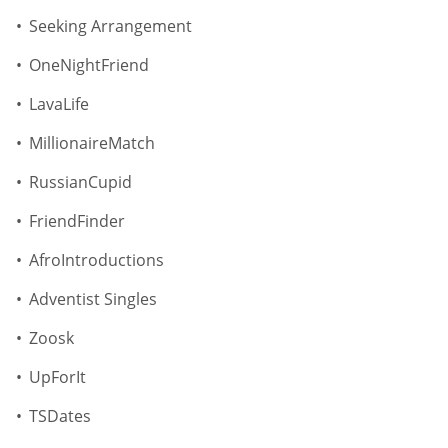
Seeking Arrangement
OneNightFriend
LavaLife
MillionaireMatch
RussianCupid
FriendFinder
AfroIntroductions
Adventist Singles
Zoosk
UpForIt
TSDates