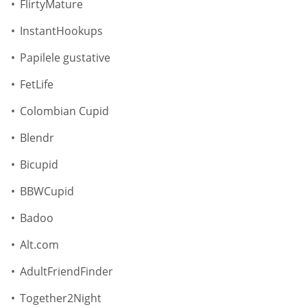
FlirtyMature
InstantHookups
Papilele gustative
FetLife
Colombian Cupid
Blendr
Bicupid
BBWCupid
Badoo
Alt.com
AdultFriendFinder
Together2Night