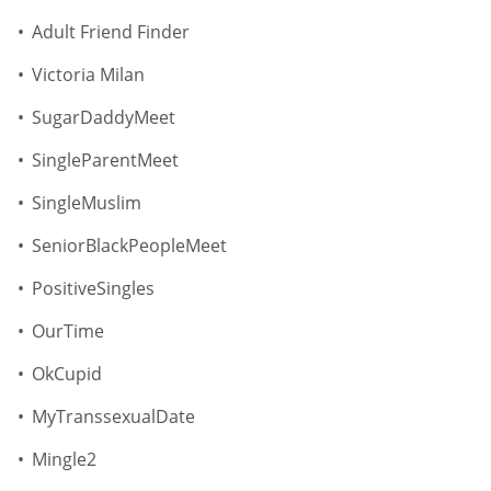
Adult Friend Finder
Victoria Milan
SugarDaddyMeet
SingleParentMeet
SingleMuslim
SeniorBlackPeopleMeet
PositiveSingles
OurTime
OkCupid
MyTranssexualDate
Mingle2