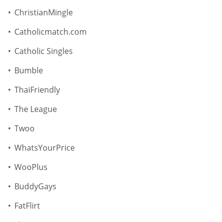
ChristianMingle
Catholicmatch.com
Catholic Singles
Bumble
ThaiFriendly
The League
Twoo
WhatsYourPrice
WooPlus
BuddyGays
FatFlirt