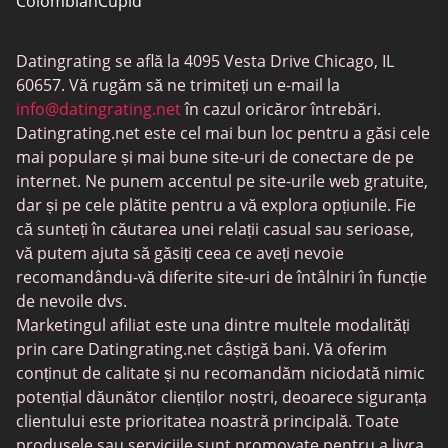
ColombianCupid
BBW întâlniri
Datingrating se află la 4095 Vesta Drive Chicago, IL
MeetMindful
60657. Vă rugăm să ne trimiteți un e-mail la
Întâlniri BDSM
info@datingrating.net
în cazul oricăror întrebări.
Datingrating.net este cel mai bun loc pentru a găsi cele
BBPeopleMeet
mai populare și mai bune site-uri de conectare de pe
Site-uri Sugar Daddy
internet. Ne punem accentul pe site-urile web gratuite,
dar și pe cele plătite pentru a vă explora opțiunile. Fie
JPeopleMeet
că sunteți în căutarea unei relații casual sau serioase,
Întâlniri trans
vă putem ajuta să găsiți ceea ce aveți nevoie
recomandându-vă diferite site-uri de întâlniri în funcție
Întâlniri pentru seniori
de nevoile dvs.
MyLOL
Marketingul afiliat este una dintre multele modalități
prin care Datingrating.net câștigă bani. Vă oferim
Întâlniri gay
conținut de calitate și nu recomandăm niciodată nimic
Întâlniri lesbiene
potențial dăunător clienților noștri, deoarece siguranța
clientului este prioritatea noastră principală. Toate
Site-uri de întâlniri negre
produsele sau serviciile sunt promovate pentru a livra