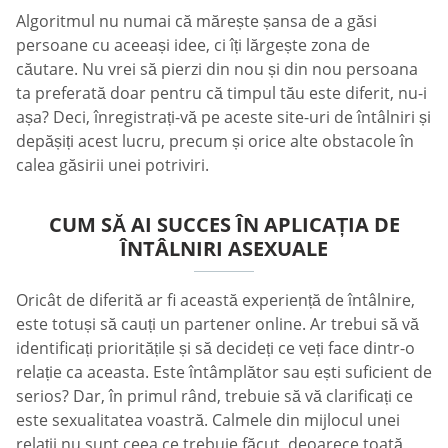
Algoritmul nu numai că mărește șansa de a găsi
persoane cu aceeași idee, ci îți lărgește zona de
căutare. Nu vrei să pierzi din nou și din nou persoana
ta preferată doar pentru că timpul tău este diferit, nu-i
așa? Deci, înregistrați-vă pe aceste site-uri de întâlniri și
depășiți acest lucru, precum și orice alte obstacole în
calea găsirii unei potriviri.
CUM SĂ AI SUCCES ÎN APLICAȚIA DE
ÎNTÂLNIRI ASEXUALE
Oricât de diferită ar fi această experiență de întâlnire,
este totuși să cauți un partener online. Ar trebui să vă
identificați prioritățile și să decideți ce veți face dintr-o
relație ca aceasta. Este întâmplător sau ești suficient de
serios? Dar, în primul rând, trebuie să vă clarificați ce
este sexualitatea voastră. Calmele din mijlocul unei
relații nu sunt ceea ce trebuie făcut, deoarece toată