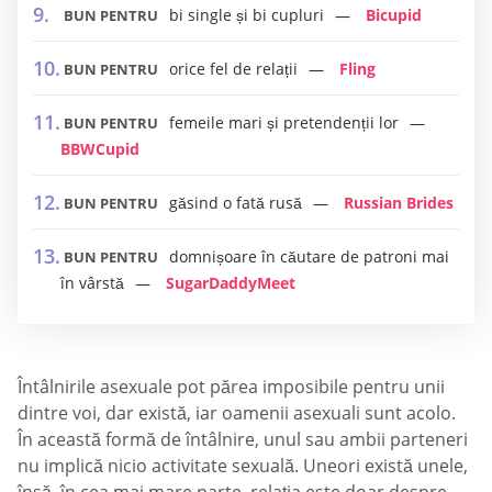
bi single și bi cupluri
Bicupid
BUN PENTRU
orice fel de relații
Fling
BUN PENTRU
femeile mari și pretendenții lor
BUN PENTRU
BBWCupid
găsind o fată rusă
Russian Brides
BUN PENTRU
domnișoare în căutare de patroni mai
BUN PENTRU
în vârstă
SugarDaddyMeet
Întâlnirile asexuale pot părea imposibile pentru unii
dintre voi, dar există, iar oamenii asexuali sunt acolo.
În această formă de întâlnire, unul sau ambii parteneri
nu implică nicio activitate sexuală. Uneori există unele,