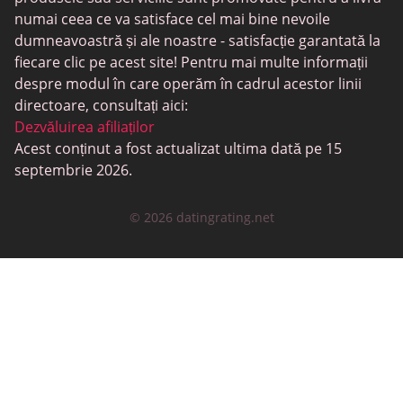
SugarDaddyMeet
numai ceea ce va satisface cel mai bine nevoile
dumneavoastră și ale noastre - satisfacție garantată la
LatinAmericanCupid
fiecare clic pe acest site! Pentru mai multe informații
CatholicMatch
despre modul în care operăm în cadrul acestor linii
directoare, consultați aici:
Dezvăluirea afiliaților
Acest conținut a fost actualizat ultima dată pe 15
septembrie 2026.
© 2026 datingrating.net