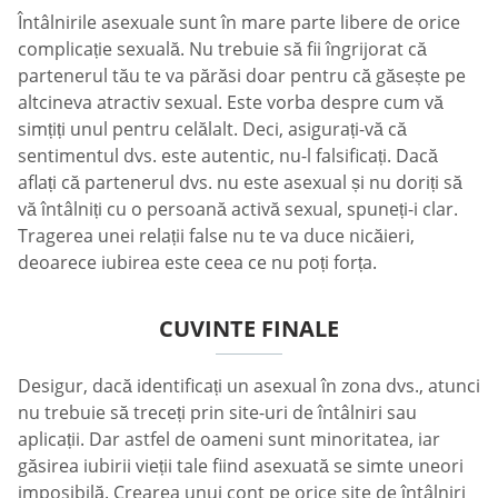
Întâlnirile asexuale sunt în mare parte libere de orice
complicație sexuală. Nu trebuie să fii îngrijorat că
partenerul tău te va părăsi doar pentru că găsește pe
altcineva atractiv sexual. Este vorba despre cum vă
simțiți unul pentru celălalt. Deci, asigurați-vă că
sentimentul dvs. este autentic, nu-l falsificați. Dacă
aflați că partenerul dvs. nu este asexual și nu doriți să
vă întâlniți cu o persoană activă sexual, spuneți-i clar.
Tragerea unei relații false nu te va duce nicăieri,
deoarece iubirea este ceea ce nu poți forța.
CUVINTE FINALE
Desigur, dacă identificați un asexual în zona dvs., atunci
nu trebuie să treceți prin site-uri de întâlniri sau
aplicații. Dar astfel de oameni sunt minoritatea, iar
găsirea iubirii vieții tale fiind asexuată se simte uneori
imposibilă. Crearea unui cont pe orice site de întâlniri