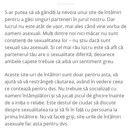
S-ar putea să vă gândiți la nevoia unui site de întâlniri
pentru a găsi singuri parteneri în jurul nostru. Dar
lucrul nu este atât de ușor, mai ales când vine vorba de
oameni asexuali. Mulți dintre noi nici măcar nu sunt
conștienți de sexualitatea lor – nu știu dacă sunt
sexuali sau asexuali. Și cel mai rău lucru este să afli că
partenerul tău are o sexualitate diferită, deoarece
ambele capete trebuie să aibă un sentiment greu.
Aceste site-uri de întâlniri sunt doar pentru asta, vă
ajută să vă restrângeți căutarea, având în vedere ceea
ce contează pentru dvs. Nu trebuie să socializați cu
oameni întâmplători și să jucați jocul de ghicire înainte
de a iniția o relație. Este destul de ciudat să discute
despre sexualitatea ta și să fii în față cu persoana la
prima întâlnire. Nu vă faceți griji, site-urile de întâlniri
asexuale fac asta pentru dvs.