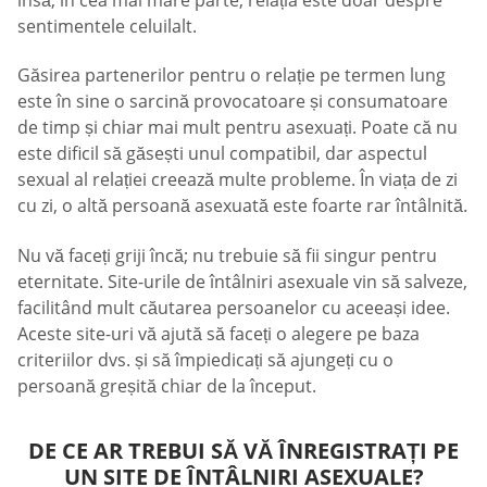
însă, în cea mai mare parte, relația este doar despre
sentimentele celuilalt.
Găsirea partenerilor pentru o relație pe termen lung
este în sine o sarcină provocatoare și consumatoare
de timp și chiar mai mult pentru asexuați. Poate că nu
este dificil să găsești unul compatibil, dar aspectul
sexual al relației creează multe probleme. În viața de zi
cu zi, o altă persoană asexuată este foarte rar întâlnită.
Nu vă faceți griji încă; nu trebuie să fii singur pentru
eternitate. Site-urile de întâlniri asexuale vin să salveze,
facilitând mult căutarea persoanelor cu aceeași idee.
Aceste site-uri vă ajută să faceți o alegere pe baza
criteriilor dvs. și să împiedicați să ajungeți cu o
persoană greșită chiar de la început.
DE CE AR TREBUI SĂ VĂ ÎNREGISTRAȚI PE
UN SITE DE ÎNTÂLNIRI ASEXUALE?