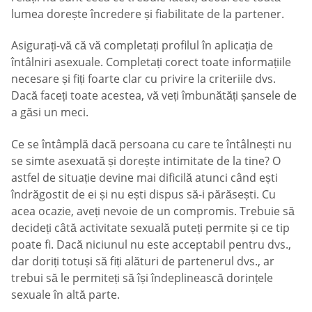
lumea dorește încredere și fiabilitate de la partener.
Asigurați-vă că vă completați profilul în aplicația de
întâlniri asexuale. Completați corect toate informațiile
necesare și fiți foarte clar cu privire la criteriile dvs.
Dacă faceți toate acestea, vă veți îmbunătăți șansele de
a găsi un meci.
Ce se întâmplă dacă persoana cu care te întâlnești nu
se simte asexuată și dorește intimitate de la tine? O
astfel de situație devine mai dificilă atunci când ești
îndrăgostit de ei și nu ești dispus să-i părăsești. Cu
acea ocazie, aveți nevoie de un compromis. Trebuie să
decideți câtă activitate sexuală puteți permite și ce tip
poate fi. Dacă niciunul nu este acceptabil pentru dvs.,
dar doriți totuși să fiți alături de partenerul dvs., ar
trebui să le permiteți să își îndeplinească dorințele
sexuale în altă parte.