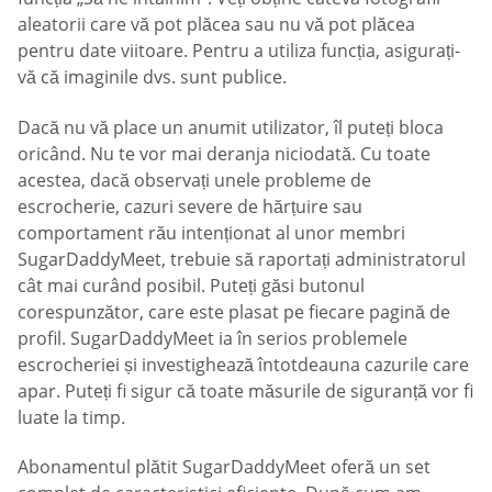
aleatorii care vă pot plăcea sau nu vă pot plăcea
pentru date viitoare. Pentru a utiliza funcția, asigurați-
vă că imaginile dvs. sunt publice.
Dacă nu vă place un anumit utilizator, îl puteți bloca
oricând. Nu te vor mai deranja niciodată. Cu toate
acestea, dacă observați unele probleme de
escrocherie, cazuri severe de hărțuire sau
comportament rău intenționat al unor membri
SugarDaddyMeet, trebuie să raportați administratorul
cât mai curând posibil. Puteți găsi butonul
corespunzător, care este plasat pe fiecare pagină de
profil. SugarDaddyMeet ia în serios problemele
escrocheriei și investighează întotdeauna cazurile care
apar. Puteți fi sigur că toate măsurile de siguranță vor fi
luate la timp.
Abonamentul plătit SugarDaddyMeet oferă un set