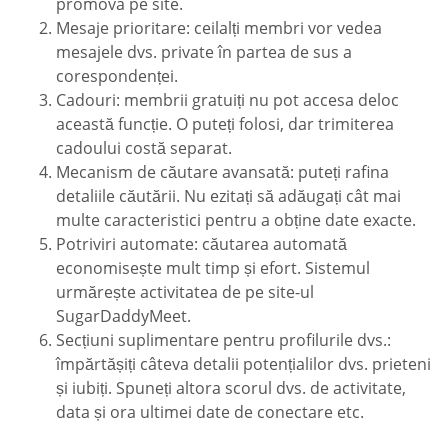
promova pe site.
Mesaje prioritare: ceilalți membri vor vedea
mesajele dvs. private în partea de sus a
corespondenței.
Cadouri: membrii gratuiți nu pot accesa deloc
această funcție. O puteți folosi, dar trimiterea
cadoului costă separat.
Mecanism de căutare avansată: puteți rafina
detaliile căutării. Nu ezitați să adăugați cât mai
multe caracteristici pentru a obține date exacte.
Potriviri automate: căutarea automată
economisește mult timp și efort. Sistemul
urmărește activitatea de pe site-ul
SugarDaddyMeet.
Secțiuni suplimentare pentru profilurile dvs.:
împărtășiți câteva detalii potențialilor dvs. prieteni
și iubiți. Spuneți altora scorul dvs. de activitate,
data și ora ultimei date de conectare etc.