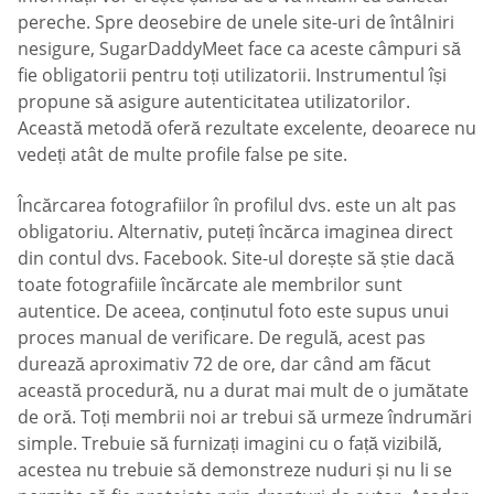
pereche. Spre deosebire de unele site-uri de întâlniri
nesigure, SugarDaddyMeet face ca aceste câmpuri să
fie obligatorii pentru toți utilizatorii. Instrumentul își
propune să asigure autenticitatea utilizatorilor.
Această metodă oferă rezultate excelente, deoarece nu
vedeți atât de multe profile false pe site.
Încărcarea fotografiilor în profilul dvs. este un alt pas
obligatoriu. Alternativ, puteți încărca imaginea direct
din contul dvs. Facebook. Site-ul dorește să știe dacă
toate fotografiile încărcate ale membrilor sunt
autentice. De aceea, conținutul foto este supus unui
proces manual de verificare. De regulă, acest pas
durează aproximativ 72 de ore, dar când am făcut
această procedură, nu a durat mai mult de o jumătate
de oră. Toți membrii noi ar trebui să urmeze îndrumări
simple. Trebuie să furnizați imagini cu o față vizibilă,
acestea nu trebuie să demonstreze nuduri și nu li se