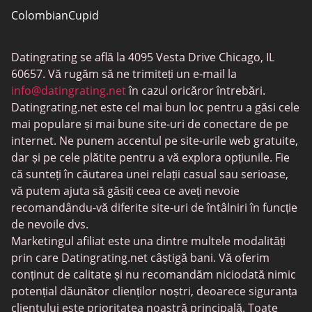
ColombianCupid
BBW întâlniri
Datingrating se află la 4095 Vesta Drive Chicago, IL
MeetMindful
60657. Vă rugăm să ne trimiteți un e-mail la
Întâlniri BDSM
info@datingrating.net
în cazul oricăror întrebări.
Datingrating.net este cel mai bun loc pentru a găsi cele
BBPeopleMeet
mai populare și mai bune site-uri de conectare de pe
Site-uri Sugar Daddy
internet. Ne punem accentul pe site-urile web gratuite,
dar și pe cele plătite pentru a vă explora opțiunile. Fie
JPeopleMeet
că sunteți în căutarea unei relații casual sau serioase,
Întâlniri trans
vă putem ajuta să găsiți ceea ce aveți nevoie
recomandându-vă diferite site-uri de întâlniri în funcție
Întâlniri pentru seniori
de nevoile dvs.
MyLOL
Marketingul afiliat este una dintre multele modalități
prin care Datingrating.net câștigă bani. Vă oferim
Întâlniri gay
conținut de calitate și nu recomandăm niciodată nimic
Întâlniri lesbiene
potențial dăunător clienților noștri, deoarece siguranța
clientului este prioritatea noastră principală. Toate