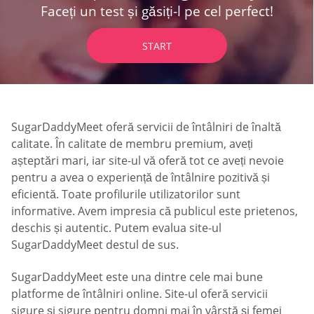
Faceți un test și găsiți-l pe cel perfect!
START
SugarDaddyMeet oferă servicii de întâlniri de înaltă
calitate. În calitate de membru premium, aveți
așteptări mari, iar site-ul vă oferă tot ce aveți nevoie
pentru a avea o experiență de întâlnire pozitivă și
eficientă. Toate profilurile utilizatorilor sunt
informative. Avem impresia că publicul este prietenos,
deschis și autentic. Putem evalua site-ul
SugarDaddyMeet destul de sus.
SugarDaddyMeet este una dintre cele mai bune
platforme de întâlniri online. Site-ul oferă servicii
sigure și sigure pentru domni mai în vârstă și femei