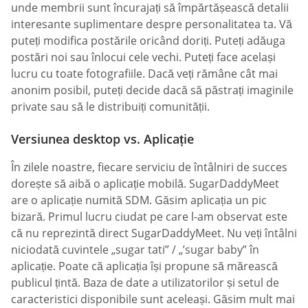
unde membrii sunt încurajați să împărtășească detalii
interesante suplimentare despre personalitatea ta. Vă
puteți modifica postările oricând doriți. Puteți adăuga
postări noi sau înlocui cele vechi. Puteți face același
lucru cu toate fotografiile. Dacă veți rămâne cât mai
anonim posibil, puteți decide dacă să păstrați imaginile
private sau să le distribuiți comunității.
Versiunea desktop vs. Aplicație
În zilele noastre, fiecare serviciu de întâlniri de succes
dorește să aibă o aplicație mobilă. SugarDaddyMeet
are o aplicație numită SDM. Găsim aplicația un pic
bizară. Primul lucru ciudat pe care l-am observat este
că nu reprezintă direct SugarDaddyMeet. Nu veți întâlni
niciodată cuvintele „sugar tati” / „’sugar baby” în
aplicație. Poate că aplicația își propune să mărească
publicul țintă. Baza de date a utilizatorilor și setul de
caracteristici disponibile sunt aceleași. Găsim mult mai