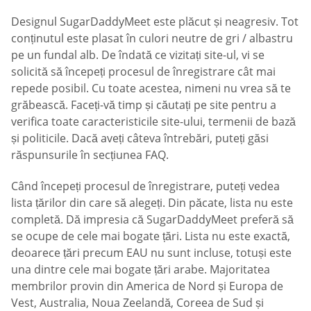
Designul SugarDaddyMeet este plăcut și neagresiv. Tot
conținutul este plasat în culori neutre de gri / albastru
pe un fundal alb. De îndată ce vizitați site-ul, vi se
solicită să începeți procesul de înregistrare cât mai
repede posibil. Cu toate acestea, nimeni nu vrea să te
grăbească. Faceți-vă timp și căutați pe site pentru a
verifica toate caracteristicile site-ului, termenii de bază
și politicile. Dacă aveți câteva întrebări, puteți găsi
răspunsurile în secțiunea FAQ.
Când începeți procesul de înregistrare, puteți vedea
lista țărilor din care să alegeți. Din păcate, lista nu este
completă. Dă impresia că SugarDaddyMeet preferă să
se ocupe de cele mai bogate țări. Lista nu este exactă,
deoarece țări precum EAU nu sunt incluse, totuși este
una dintre cele mai bogate țări arabe. Majoritatea
membrilor provin din America de Nord și Europa de
Vest, Australia, Noua Zeelandă, Coreea de Sud și