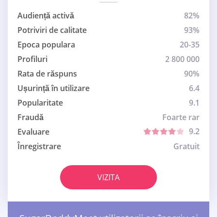
Audiență activă
82%
Potriviri de calitate
93%
Epoca populara
20-35
Profiluri
2 800 000
Rata de răspuns
90%
Ușurință în utilizare
6.4
Popularitate
9.1
Fraudă
Foarte rar
9.2
Evaluare
Înregistrare
Gratuit
VIZITA