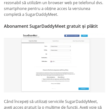
rezonabil să utilizăm un browser web pe telefonul dvs.
smartphone pentru a obține acces la versiunea
completă a SugarDaddyMeet.
Abonament SugarDaddyMeet gratuit și plătit
Când începeți să utilizați serviciile SugarDaddyMeet,
aveți acces gratuit la o mulțime de funcții. Aveți voie să