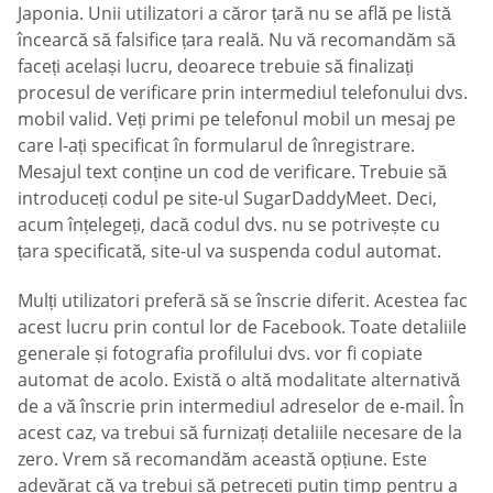
Japonia. Unii utilizatori a căror țară nu se află pe listă
încearcă să falsifice țara reală. Nu vă recomandăm să
faceți același lucru, deoarece trebuie să finalizați
procesul de verificare prin intermediul telefonului dvs.
mobil valid. Veți primi pe telefonul mobil un mesaj pe
care l-ați specificat în formularul de înregistrare.
Mesajul text conține un cod de verificare. Trebuie să
introduceți codul pe site-ul SugarDaddyMeet. Deci,
acum înțelegeți, dacă codul dvs. nu se potrivește cu
țara specificată, site-ul va suspenda codul automat.
Mulți utilizatori preferă să se înscrie diferit. Acestea fac
acest lucru prin contul lor de Facebook. Toate detaliile
generale și fotografia profilului dvs. vor fi copiate
automat de acolo. Există o altă modalitate alternativă
de a vă înscrie prin intermediul adreselor de e-mail. În
acest caz, va trebui să furnizați detaliile necesare de la
zero. Vrem să recomandăm această opțiune. Este
adevărat că va trebui să petreceți puțin timp pentru a