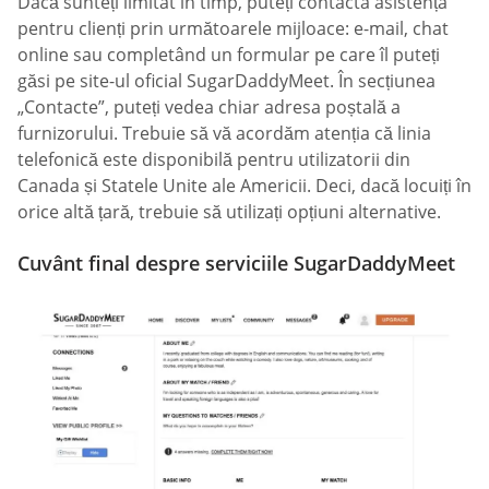
Dacă sunteți limitat în timp, puteți contacta asistența
pentru clienți prin următoarele mijloace: e-mail, chat
online sau completând un formular pe care îl puteți
găsi pe site-ul oficial SugarDaddyMeet. În secțiunea
„Contacte”, puteți vedea chiar adresa poștală a
furnizorului. Trebuie să vă acordăm atenția că linia
telefonică este disponibilă pentru utilizatorii din
Canada și Statele Unite ale Americii. Deci, dacă locuiți în
orice altă țară, trebuie să utilizați opțiuni alternative.
Cuvânt final despre serviciile SugarDaddyMeet