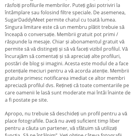
răsfoiți profilurile membrilor. Puteți găsi potriviri la
întâmplare sau folosind filtre speciale. De asemenea,
SugarDaddyMeet permite chatul cu toată lumea.
Singura limitare este că un membru plătit trebuie să
înceapă o conversație. Membrii gratuit pot primi /
răspunde la mesaje. Chiar și abonamentul gratuit vă
permite să vă distingeți și să vă faceți vizibil profilul. Vă
încurajăm să comentați și să apreciați alte profiluri,
postări de blog și imagini. Acesta este modul de a face
potențiale meciuri pentru a vă acorda atenție. Membrii
gratuite primesc notificarea imediat ce altor membri
apreciază profilul dvs. Rețineți că toate comentariile pe
care oamenii le lasă sunt moderate mai întâi înainte de
a fi postate pe site.
Apropo, nu trebuie să deschideți un profil pentru a vă
place fotografiile. Dacă nu aveți suficient timp liber
pentru a căuta un partener, vă sfătuim să utilizați
funcția „Să ne întâlnim”. Veți obține câteva fotografii