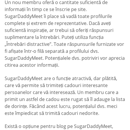
Un nou membru oferă o cantitate suficientă de
informații în timp ce se înscrie pe site.
SugarDaddyMeet îi place să vadă toate profilurile
complete și extrem de reprezentative. Dacă aveți
suficientă inspirație, ar trebui să oferiți răspunsuri
suplimentare la întrebări. Puteți utiliza funcția
„Întrebări distractive”. Toate răspunsurile furnizate vor
fi afișate într-o filă separată a profilului dvs.
SugarDaddyMeet. Potențialele dvs. potriviri vor aprecia
citirea acestor informații.
SugarDaddyMeet are o funcție atractivă, dar plătită,
care vă permite să trimiteți cadouri interesante
persoanelor care vă interesează. Un membru care a
primit un astfel de cadou este rugat să îl adauge la lista
de dorințe. Făcând acest lucru, potențialul dvs. meci
este împiedicat să trimită cadouri nedorite.
Există o opțiune pentru blog pe SugarDaddyMeet,