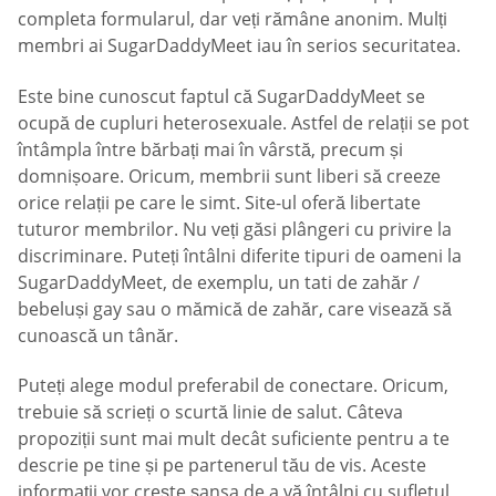
completa formularul, dar veți rămâne anonim. Mulți
membri ai SugarDaddyMeet iau în serios securitatea.
Este bine cunoscut faptul că SugarDaddyMeet se
ocupă de cupluri heterosexuale. Astfel de relații se pot
întâmpla între bărbați mai în vârstă, precum și
domnișoare. Oricum, membrii sunt liberi să creeze
orice relații pe care le simt. Site-ul oferă libertate
tuturor membrilor. Nu veți găsi plângeri cu privire la
discriminare. Puteți întâlni diferite tipuri de oameni la
SugarDaddyMeet, de exemplu, un tati de zahăr /
bebeluși gay sau o mămică de zahăr, care visează să
cunoască un tânăr.
Puteți alege modul preferabil de conectare. Oricum,
trebuie să scrieți o scurtă linie de salut. Câteva
propoziții sunt mai mult decât suficiente pentru a te
descrie pe tine și pe partenerul tău de vis. Aceste
informații vor crește șansa de a vă întâlni cu sufletul