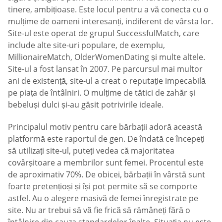
tinere, ambițioase. Este locul pentru a vă conecta cu o
mulțime de oameni interesanți, indiferent de vârsta lor.
Site-ul este operat de grupul SuccessfulMatch, care
include alte site-uri populare, de exemplu,
MillionaireMatch, OlderWomenDating și multe altele.
Site-ul a fost lansat în 2007. Pe parcursul mai multor
ani de existență, site-ul a creat o reputație impecabilă
pe piața de întâlniri. O mulțime de tătici de zahăr și
bebeluși dulci și-au găsit potrivirile ideale.
Principalul motiv pentru care bărbații adoră această
platformă este raportul de gen. De îndată ce începeți
să utilizați site-ul, puteți vedea că majoritatea
covârșitoare a membrilor sunt femei. Procentul este
de aproximativ 70%. De obicei, bărbații în vârstă sunt
foarte pretențioși și își pot permite să se comporte
astfel. Au o alegere masivă de femei înregistrate pe
site. Nu ar trebui să vă fie frică să rămâneți fără o