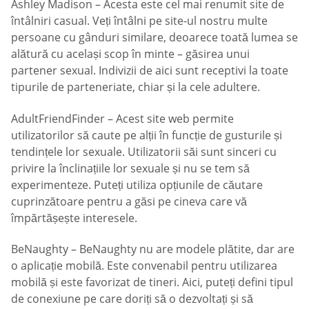
Ashley Madison – Acesta este cel mai renumit site de
întâlniri casual. Veți întâlni pe site-ul nostru multe
persoane cu gânduri similare, deoarece toată lumea se
alătură cu același scop în minte – găsirea unui
partener sexual. Indivizii de aici sunt receptivi la toate
tipurile de parteneriate, chiar și la cele adultere.
AdultFriendFinder – Acest site web permite
utilizatorilor să caute pe alții în funcție de gusturile și
tendințele lor sexuale. Utilizatorii săi sunt sinceri cu
privire la înclinațiile lor sexuale și nu se tem să
experimenteze. Puteți utiliza opțiunile de căutare
cuprinzătoare pentru a găsi pe cineva care vă
împărtășește interesele.
BeNaughty – BeNaughty nu are modele plătite, dar are
o aplicație mobilă. Este convenabil pentru utilizarea
mobilă și este favorizat de tineri. Aici, puteți defini tipul
de conexiune pe care doriți să o dezvoltați și să