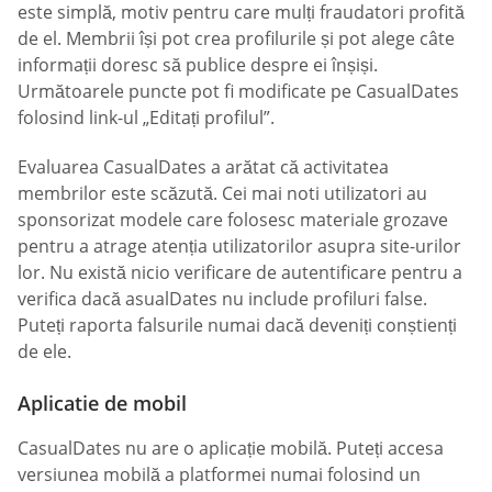
este simplă, motiv pentru care mulți fraudatori profită
de el. Membrii își pot crea profilurile și pot alege câte
informații doresc să publice despre ei înșiși.
Următoarele puncte pot fi modificate pe СasualDates
folosind link-ul „Editați profilul”.
Evaluarea СasualDates a arătat că activitatea
membrilor este scăzută. Cei mai noti utilizatori au
sponsorizat modele care folosesc materiale grozave
pentru a atrage atenția utilizatorilor asupra site-urilor
lor. Nu există nicio verificare de autentificare pentru a
verifica dacă asualDates nu include profiluri false.
Puteți raporta falsurile numai dacă deveniți conștienți
de ele.
Aplicatie de mobil
СasualDates nu are o aplicație mobilă. Puteți accesa
versiunea mobilă a platformei numai folosind un