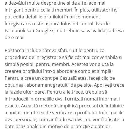
a dezvălui multe despre tine și de a te face mai
intrigant pentru ceilalți membri. În plus, utilizatorii își
pot edita detaliile profilului în orice moment.
Înregistrarea este ușoară folosind contul dvs. de
Facebook sau Google și nu trebuie să vă validați adresa
de e-mail.
Postarea include câteva sfaturi utile pentru ca
procedura de înregistrare să fie cât mai convenabilă și
simplă posibil pentru membri. Acestea vor ajuta la
crearea profilului într-o abordare complet simplă.
Pentru a crea un cont pe СasualDates, faceți clic pe
opțiunea „abonament gratuit” de pe site. Apoi veți trece
la fazele ulterioare. Pentru a le trece, trebuie să
introduceți informațiile dvs. Furnizați numai informații
exacte. Această metodă simplifică procesul de întâlnire
a noilor membri și de verificare a profilului. Informațiile
dvs. personale, cum ar fi adresa dvs., nu vor fi afișate la
date ocazionale din motive de protecție a datelor.