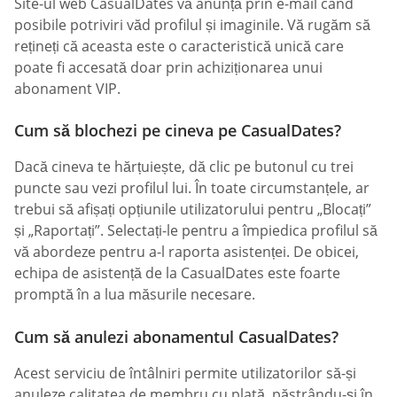
Site-ul web СasualDates vă anunță prin e-mail când
posibile potriviri văd profilul și imaginile. Vă rugăm să
rețineți că aceasta este o caracteristică unică care
poate fi accesată doar prin achiziționarea unui
abonament VIP.
Cum să blochezi pe cineva pe СasualDates?
Dacă cineva te hărțuiește, dă clic pe butonul cu trei
puncte sau vezi profilul lui. În toate circumstanțele, ar
trebui să afișați opțiunile utilizatorului pentru „Blocați”
și „Raportați”. Selectați-le pentru a împiedica profilul să
vă abordeze pentru a-l raporta asistenței. De obicei,
echipa de asistență de la CasualDates este foarte
promptă în a lua măsurile necesare.
Cum să anulezi abonamentul СasualDates?
Acest serviciu de întâlniri permite utilizatorilor să-și
anuleze calitatea de membru cu plată, păstrându-și în