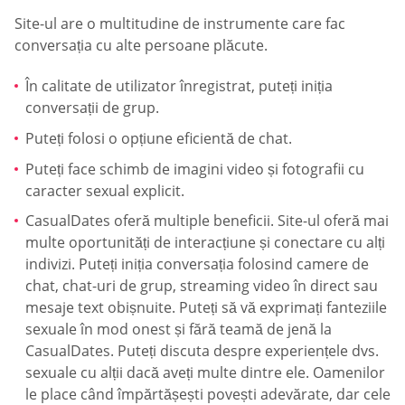
Site-ul are o multitudine de instrumente care fac
conversația cu alte persoane plăcute.
În calitate de utilizator înregistrat, puteți iniția
conversații de grup.
Puteți folosi o opțiune eficientă de chat.
Puteți face schimb de imagini video și fotografii cu
caracter sexual explicit.
СasualDates oferă multiple beneficii. Site-ul oferă mai
multe oportunități de interacțiune și conectare cu alți
indivizi. Puteți iniția conversația folosind camere de
chat, chat-uri de grup, streaming video în direct sau
mesaje text obișnuite. Puteți să vă exprimați fanteziile
sexuale în mod onest și fără teamă de jenă la
СasualDates. Puteți discuta despre experiențele dvs.
sexuale cu alții dacă aveți multe dintre ele. Oamenilor
le place când împărtășești povești adevărate, dar cele