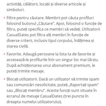
activități, călătorii, locații și diverse articole și
simboluri.
Filtre pentru căutare. Membrii pot căuta profiluri
folosind butonul „Căutare”. Apoi, folosind o funcție de
filtru, puteți specifica ce membri să vedeți. Utilizatorii
CasualDates pot filtra alți membri în funcție de
diverse criterii, inclusiv tipul corpului, înălțimea și
starea civilă.
Favorite. Adaugă persoane la lista ta de favorite și
accesează-le profilurile într-un singur loc mai târziu.
După achiziționarea unui abonament premium, le
puteți trimite mesaje.
Blocați utilizatorii. Dacă un utilizator vă trimite spam
sau comunicări nesolicitate, puteți „Raportați spam”
sau „Blocați membru”. Aceste funcții sunt situate în
ecranul de mesaje СasualDates (trei puncte în
dreapta numelui utilizatorului).