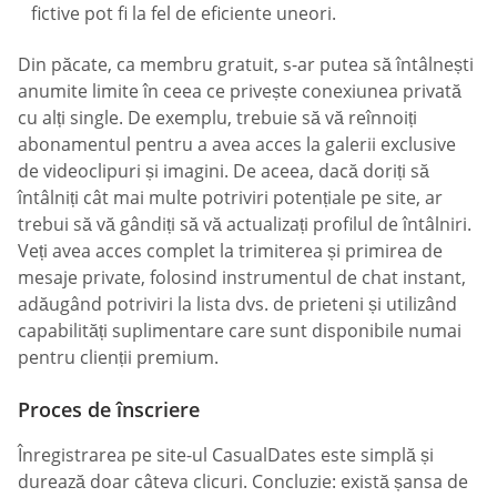
fictive pot fi la fel de eficiente uneori.
Din păcate, ca membru gratuit, s-ar putea să întâlnești
anumite limite în ceea ce privește conexiunea privată
cu alți single. De exemplu, trebuie să vă reînnoiți
abonamentul pentru a avea acces la galerii exclusive
de videoclipuri și imagini. De aceea, dacă doriți să
întâlniți cât mai multe potriviri potențiale pe site, ar
trebui să vă gândiți să vă actualizați profilul de întâlniri.
Veți avea acces complet la trimiterea și primirea de
mesaje private, folosind instrumentul de chat instant,
adăugând potriviri la lista dvs. de prieteni și utilizând
capabilități suplimentare care sunt disponibile numai
pentru clienții premium.
Proces de înscriere
Înregistrarea pe site-ul СasualDates este simplă și
durează doar câteva clicuri. Concluzie: există șansa de