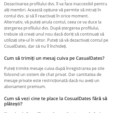
Dezactivarea profilului dvs. îl va face inaccesibil pentru
alți membri. Această opțiune vă permite să intrați în
contul dvs. și să îl reactivați în orice moment.
Alternativ, vă puteți anula contul, ceea ce va duce la
ștergerea profilului dvs. După ștergerea profilului,
trebuie să creați unul nou dacă doriți să continuați să
utilizați site-ul în viitor. Puteți să vă dezactivați contul pe
СoualDates, dar să nu îl închideți.
Cum să trimiți un mesaj cuiva pe СasualDates?
Puteți trimite mesaje cuiva după înregistrarea pe site
folosind un sistem de chat privat. Dar cantitatea de
mesaje private este restricționată dacă nu aveți un
abonament premium.
Cum să vezi cine te place la СosualDates fără să
plătești?