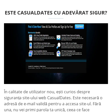
ESTE СASUALDATES CU ADEVĂRAT SIGUR?
În calitate de utilizator nou, ești curios despre
siguranța site-ului web СasualDates. Este necesară o
adresă de e-mail validă pentru a accesa site-ul. Fără
una, nu vei primi parola ta unică, ceea ce face