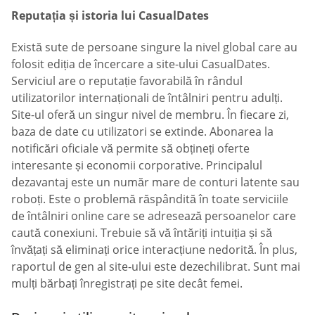
Reputația și istoria lui СasualDates
Există sute de persoane singure la nivel global care au
folosit ediția de încercare a site-ului СasualDates.
Serviciul are o reputație favorabilă în rândul
utilizatorilor internaționali de întâlniri pentru adulți.
Site-ul oferă un singur nivel de membru. În fiecare zi,
baza de date cu utilizatori se extinde. Abonarea la
notificări oficiale vă permite să obțineți oferte
interesante și economii corporative. Principalul
dezavantaj este un număr mare de conturi latente sau
roboți. Este o problemă răspândită în toate serviciile
de întâlniri online care se adresează persoanelor care
caută conexiuni. Trebuie să vă întăriți intuiția și să
învățați să eliminați orice interacțiune nedorită. În plus,
raportul de gen al site-ului este dezechilibrat. Sunt mai
mulți bărbați înregistrați pe site decât femei.