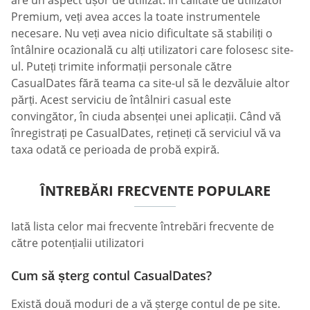
Premium, veți avea acces la toate instrumentele
necesare. Nu veți avea nicio dificultate să stabiliți o
întâlnire ocazională cu alți utilizatori care folosesc site-
ul. Puteți trimite informații personale către
СasualDates fără teama ca site-ul să le dezvăluie altor
părți. Acest serviciu de întâlniri casual este
convingător, în ciuda absenței unei aplicații. Când vă
înregistrați pe СasualDates, rețineți că serviciul vă va
taxa odată ce perioada de probă expiră.
ÎNTREBĂRI FRECVENTE POPULARE
Iată lista celor mai frecvente întrebări frecvente de
către potențialii utilizatori
Cum să șterg contul СasualDates?
Există două moduri de a vă șterge contul de pe site.