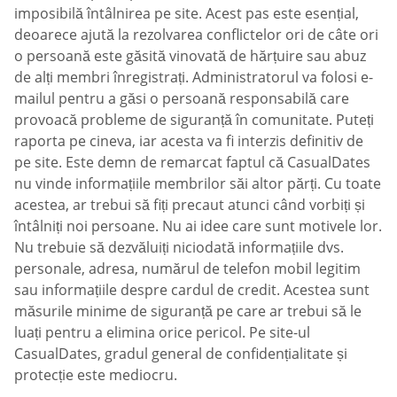
imposibilă întâlnirea pe site. Acest pas este esențial,
deoarece ajută la rezolvarea conflictelor ori de câte ori
o persoană este găsită vinovată de hărțuire sau abuz
de alți membri înregistrați. Administratorul va folosi e-
mailul pentru a găsi o persoană responsabilă care
provoacă probleme de siguranță în comunitate. Puteți
raporta pe cineva, iar acesta va fi interzis definitiv de
pe site. Este demn de remarcat faptul că СasualDates
nu vinde informațiile membrilor săi altor părți. Cu toate
acestea, ar trebui să fiți precaut atunci când vorbiți și
întâlniți noi persoane. Nu ai idee care sunt motivele lor.
Nu trebuie să dezvăluiți niciodată informațiile dvs.
personale, adresa, numărul de telefon mobil legitim
sau informațiile despre cardul de credit. Acestea sunt
măsurile minime de siguranță pe care ar trebui să le
luați pentru a elimina orice pericol. Pe site-ul
СasualDates, gradul general de confidențialitate și
protecție este mediocru.