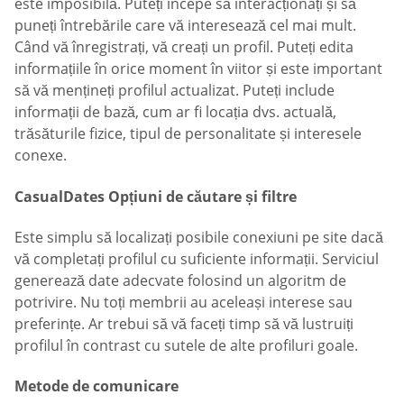
este imposibilă. Puteți începe să interacționați și să
puneți întrebările care vă interesează cel mai mult.
Când vă înregistrați, vă creați un profil. Puteți edita
informațiile în orice moment în viitor și este important
să vă mențineți profilul actualizat. Puteți include
informații de bază, cum ar fi locația dvs. actuală,
trăsăturile fizice, tipul de personalitate și interesele
conexe.
СasualDates Opțiuni de căutare și filtre
Este simplu să localizați posibile conexiuni pe site dacă
vă completați profilul cu suficiente informații. Serviciul
generează date adecvate folosind un algoritm de
potrivire. Nu toți membrii au aceleași interese sau
preferințe. Ar trebui să vă faceți timp să vă lustruiți
profilul în contrast cu sutele de alte profiluri goale.
Metode de comunicare