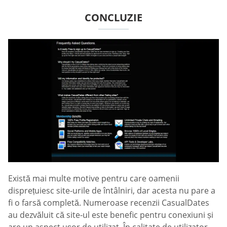
CONCLUZIE
Există mai multe motive pentru care oamenii
disprețuiesc site-urile de întâlniri, dar acesta nu pare a
fi o farsă completă. Numeroase recenzii СasualDates
au dezvăluit că site-ul este benefic pentru conexiuni și
are un aspect ușor de utilizat. În calitate de utilizator