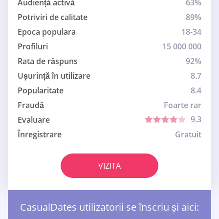
Audiență activă
63%
Potriviri de calitate
89%
Epoca populara
18-34
Profiluri
15 000 000
Rata de răspuns
92%
Ușurință în utilizare
8.7
Popularitate
8.4
Fraudă
Foarte rar
9.3
Evaluare
Înregistrare
Gratuit
VIZITA
СasualDates utilizatorii se înscriu și aici: