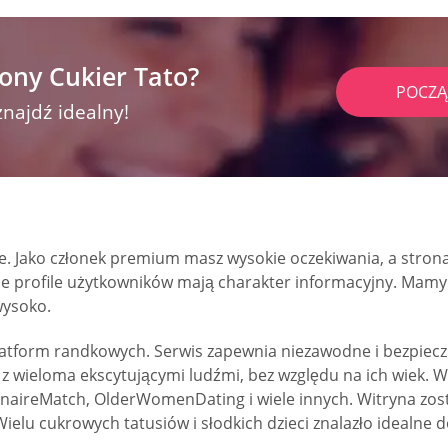
ony Cukier Tato?
POCZĄ
znajdź idealny!
. Jako członek premium masz wysokie oczekiwania, a strona
 profile użytkowników mają charakter informacyjny. Mamy wr
wysoko.
atform randkowych. Serwis zapewnia niezawodne i bezpiecz
 z wieloma ekscytującymi ludźmi, bez względu na ich wiek. 
onaireMatch, OlderWomenDating i wiele innych. Witryna zost
ielu cukrowych tatusiów i słodkich dzieci znalazło idealne