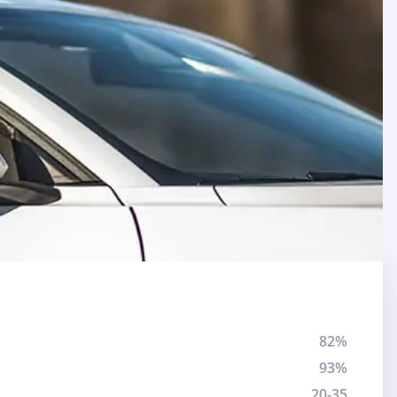
82%
93%
20-35