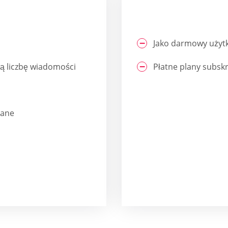
Jako darmowy użyt
ną liczbę wiadomości
Płatne plany subsk
zane