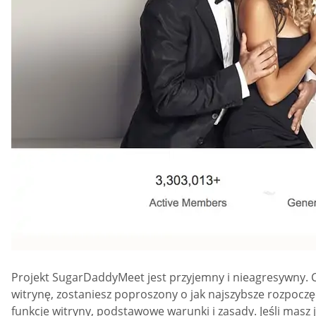
Projekt SugarDaddyMeet jest przyjemny i nieagresywny. Cał
witrynę, zostaniesz poproszony o jak najszybsze rozpoczęcie
funkcje witryny, podstawowe warunki i zasady. Jeśli masz 