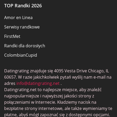
TOP Randki 2026
Amor en Linea
Serwisy randkowe
FirstMet
Randki dla dorosłych
ColombianCupid
BBW Dating
Datingrating znajduje się 4095 Vesta Drive Chicago, IL
MeetMindful
60657. W razie jakichkolwiek pytań wyślij nam e-mail na
Randki BDSM
adres
info@datingrating.net
.
Datingrating.net to najlepsze miejsce, aby znaleźć
BBPeopleMeet
najpopularniejsze i najwyższej jakości strony z
Witryny Sugar Daddy
połączeniami w Internecie. Kładziemy nacisk na
bezpłatne strony internetowe, ale także wymieniamy te
JPeopleMeet
płatne, abyś mógł zapoznać się z dostępnymi opcjami.