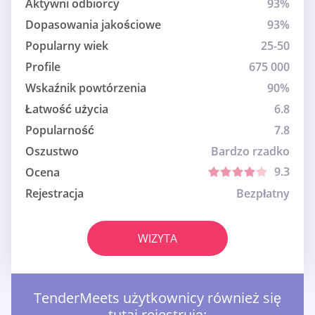
Aktywni odbiorcy
93%
Dopasowania jakościowe
93%
Popularny wiek
25-50
Profile
675 000
Wskaźnik powtórzenia
90%
Łatwość użycia
6.8
Popularność
7.8
Oszustwo
Bardzo rzadko
9.3
Ocena
Rejestracja
Bezpłatny
WIZYTA
TenderMeets użytkownicy również się
tutaj rejestrują: