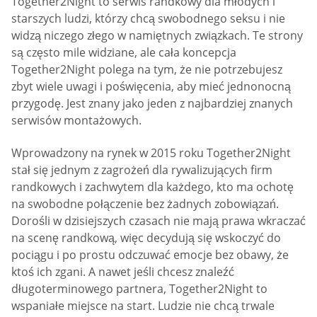
Together2Night to serwis randkowy dla młodych i
starszych ludzi, którzy chcą swobodnego seksu i nie
widzą niczego złego w namiętnych związkach. Te strony
są często mile widziane, ale cała koncepcja
Together2Night polega na tym, że nie potrzebujesz
zbyt wiele uwagi i poświęcenia, aby mieć jednonocną
przygodę. Jest znany jako jeden z najbardziej znanych
serwisów montażowych.
Wprowadzony na rynek w 2015 roku Together2Night
stał się jednym z zagrożeń dla rywalizujących firm
randkowych i zachwytem dla każdego, kto ma ochotę
na swobodne połączenie bez żadnych zobowiązań.
Dorośli w dzisiejszych czasach nie mają prawa wkraczać
na scenę randkową, więc decydują się wskoczyć do
pociągu i po prostu odczuwać emocje bez obawy, że
ktoś ich zgani. A nawet jeśli chcesz znaleźć
długoterminowego partnera, Together2Night to
wspaniałe miejsce na start. Ludzie nie chcą trwale