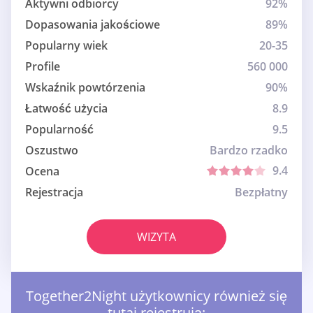
Aktywni odbiorcy
92%
Dopasowania jakościowe
89%
Popularny wiek
20-35
Profile
560 000
Wskaźnik powtórzenia
90%
Łatwość użycia
8.9
Popularność
9.5
Oszustwo
Bardzo rzadko
9.4
Ocena
Rejestracja
Bezpłatny
WIZYTA
Together2Night użytkownicy również się
tutaj rejestrują: