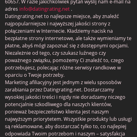
60657. W razie jakichkolwiek pytań wyślij nam e-mail na
Randki BDSM
adres
info@datingrating.net
.
Datingrating.net to najlepsze miejsce, aby znaleźć
BBPeopleMeet
najpopularniejsze i najwyższej jakości strony z
Witryny Sugar Daddy
połączeniami w Internecie. Kładziemy nacisk na
bezpłatne strony internetowe, ale także wymieniamy te
JPeopleMeet
płatne, abyś mógł zapoznać się z dostępnymi opcjami.
Trans Dating
Niezależnie od tego, czy szukasz luźnego czy
poważnego związku, pomożemy Ci znaleźć to, czego
Senior serwisy randkowe
potrzebujesz, polecając różne serwisy randkowe w
MyLOL
oparciu o Twoje potrzeby.
Marketing afiliacyjny jest jednym z wielu sposobów
Gejowskie Randki
zarabiania przez Datingrating.net. Dostarczamy
Randki dla lesbijek
wysokiej jakości treści i nigdy nie doradzamy niczego
potencjalnie szkodliwego dla naszych klientów,
Czarne serwisy randkowe
ponieważ bezpieczeństwo klienta jest naszym
SugarDaddyMeet
najwyższym priorytetem. Wszystkie produkty lub usługi
są reklamowane, aby dostarczać tylko to, co najlepiej
LatinAmericanCupid
odpowiada Twoim potrzebom i naszym – satysfakcja