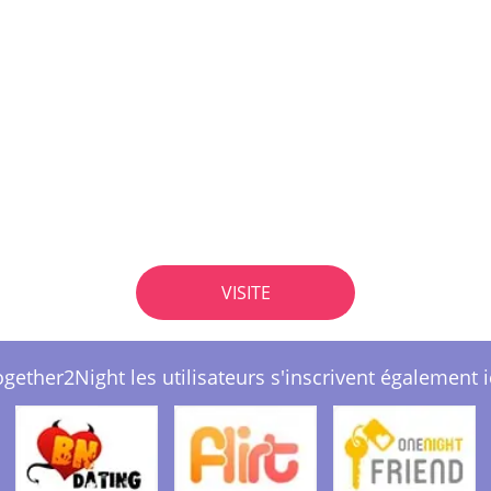
VISITE
gether2Night les utilisateurs s'inscrivent également i