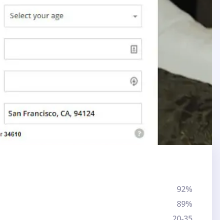
92%
89%
20-35