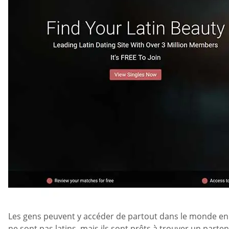
Les gens peuvent y accéder de partout dans le monde en u
ne sont pas latins, mais ils sont prêts à trouver un parten