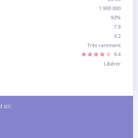
1 900 000
93%
7.9
9.2
Très rarement
9.4
Libérer
 ici: