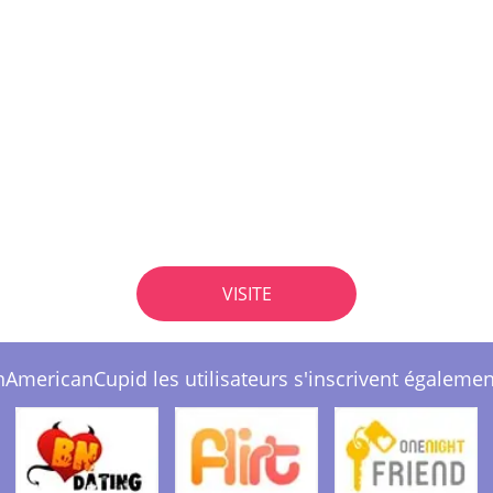
VISITE
nAmericanCupid les utilisateurs s'inscrivent également