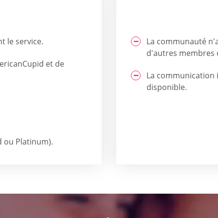
t le service.
La communauté n'a p
d'autres membres 
mericanCupid et de
La communication il
disponible.
d ou Platinum).