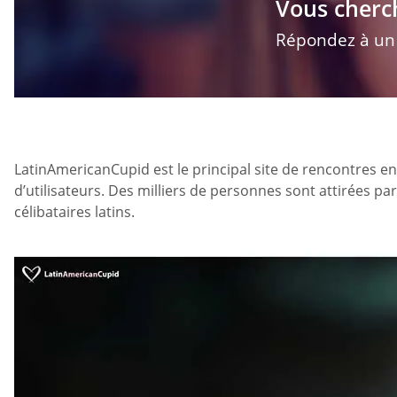
Vous cherc
Répondez à un q
LatinAmericanCupid est le principal site de rencontres en
d’utilisateurs. Des milliers de personnes sont attirées par
célibataires latins.