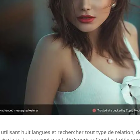
tilisant huit langues et rechercher tout type de relation,
aire latin. Ils trouvent que LatinAmericanCupid est utile pou