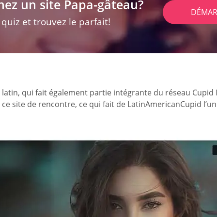
hez un site Papa-gâteau?
DÉMAR
uiz et trouvez le parfait!
 latin, qui fait également partie intégrante du réseau Cupid
 ce site de rencontre, ce qui fait de LatinAmericanCupid l’un