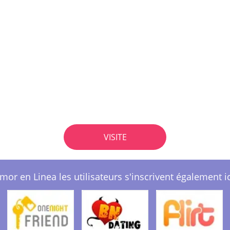
VISITE
mor en Linea les utilisateurs s'inscrivent également ic