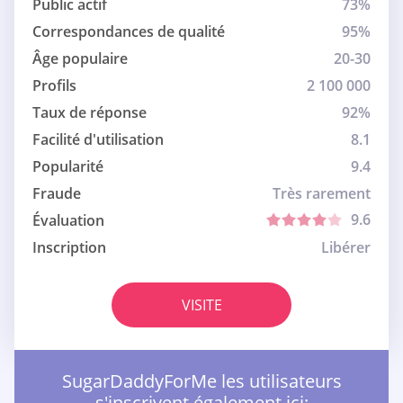
Public actif
73%
Correspondances de qualité
95%
Âge populaire
20-30
Profils
2 100 000
Taux de réponse
92%
Facilité d'utilisation
8.1
Popularité
9.4
Fraude
Très rarement
9.6
Évaluation
Inscription
Libérer
VISITE
SugarDaddyForMe les utilisateurs
s'inscrivent également ici: