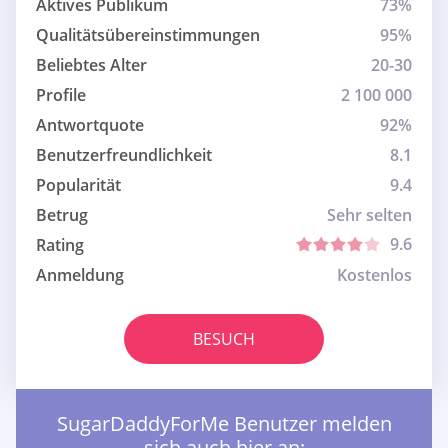
Aktives Publikum
73%
Qualitätsübereinstimmungen
95%
Beliebtes Alter
20-30
Profile
2 100 000
Antwortquote
92%
Benutzerfreundlichkeit
8.1
Popularität
9.4
Betrug
Sehr selten
9.6
Rating
Anmeldung
Kostenlos
BESUCH
SugarDaddyForMe Benutzer melden
sich auch hier an: