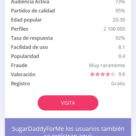
Audiencia Activa
73%
Partidos de calidad
95%
Edad popular
20-30
Perfiles
2 100 000
Tasa de respuesta
92%
Facilidad de uso
8.1
Popularidad
9.4
Fraude
Muy raramente
9.6
Valoración
Registro
Gratis
VISITA
SugarDaddyForMe los usuarios también
se registran aquí: