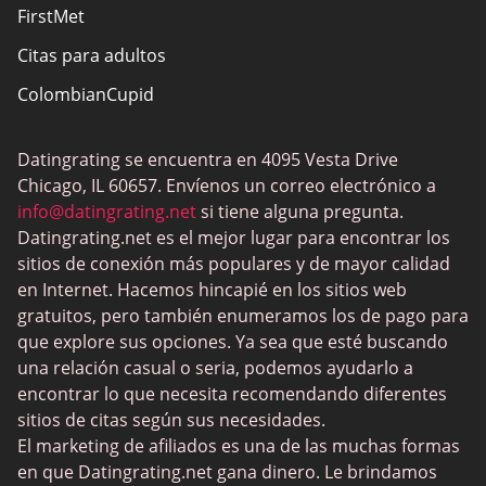
FirstMet
Citas para adultos
ColombianCupid
BBW Dating
Datingrating se encuentra en 4095 Vesta Drive
MeetMindful
Chicago, IL 60657. Envíenos un correo electrónico a
Citas BDSM
info@datingrating.net
si tiene alguna pregunta.
Datingrating.net es el mejor lugar para encontrar los
BBPeopleMeet
sitios de conexión más populares y de mayor calidad
Sitios Sugar Daddy
en Internet. Hacemos hincapié en los sitios web
gratuitos, pero también enumeramos los de pago para
JPeopleMeet
que explore sus opciones. Ya sea que esté buscando
Trans Dating
una relación casual o seria, podemos ayudarlo a
encontrar lo que necesita recomendando diferentes
Sitios de citas para personas mayores
sitios de citas según sus necesidades.
MyLOL
El marketing de afiliados es una de las muchas formas
en que Datingrating.net gana dinero. Le brindamos
Citas gay