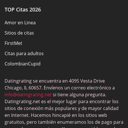
TOP Citas 2026
Amor en Linea
Sitios de citas
FirstMet
Citas para adultos
ColombianCupid
BBW Dating
Datingrating se encuentra en 4095 Vesta Drive
MeetMindful
Chicago, IL 60657. Envíenos un correo electrónico a
Citas BDSM
info@datingrating.net
si tiene alguna pregunta.
Datingrating.net es el mejor lugar para encontrar los
BBPeopleMeet
sitios de conexión más populares y de mayor calidad
Sitios Sugar Daddy
en Internet. Hacemos hincapié en los sitios web
gratuitos, pero también enumeramos los de pago para
JPeopleMeet