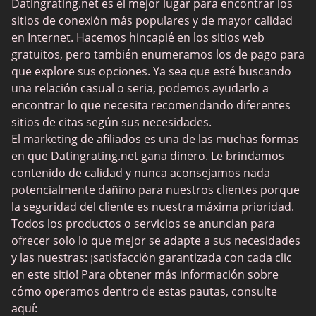
Datingrating.net es el mejor lugar para encontrar los
BBPeopleMeet
sitios de conexión más populares y de mayor calidad
Sitios Sugar Daddy
en Internet. Hacemos hincapié en los sitios web
gratuitos, pero también enumeramos los de pago para
JPeopleMeet
que explore sus opciones. Ya sea que esté buscando
Trans Dating
una relación casual o seria, podemos ayudarlo a
encontrar lo que necesita recomendando diferentes
Sitios de citas para personas mayores
sitios de citas según sus necesidades.
MyLOL
El marketing de afiliados es una de las muchas formas
en que Datingrating.net gana dinero. Le brindamos
Citas gay
contenido de calidad y nunca aconsejamos nada
Citas lesbianas
potencialmente dañino para nuestros clientes porque
la seguridad del cliente es nuestra máxima prioridad.
Sitios de citas negras
Todos los productos o servicios se anuncian para
SugarDaddyMeet
ofrecer solo lo que mejor se adapte a sus necesidades
y las nuestras: ¡satisfacción garantizada con cada clic
LatinAmericanCupid
en este sitio! Para obtener más información sobre
CatholicMatch
cómo operamos dentro de estas pautas, consulte
aquí: