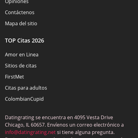
Opiniones
Contáctenos
Mapa del sitio
TOP Citas 2026
Amor en Linea
Sitios de citas
FirstMet
Citas para adultos
ColombianCupid
BBW Dating
Datingrating se encuentra en 4095 Vesta Drive
MeetMindful
Chicago, IL 60657. Envíenos un correo electrónico a
Citas BDSM
info@datingrating.net
si tiene alguna pregunta.