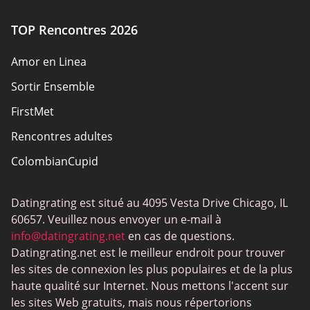
TOP Rencontres 2026
Amor en Linea
Sortir Ensemble
FirstMet
Rencontres adultes
ColombianCupid
BBW
Datingrating est situé au 4095 Vesta Drive Chicago, IL
MeetMindful
60657. Veuillez nous envoyer un e-mail à
BDSM
info@datingrating.net
en cas de questions.
Datingrating.net est le meilleur endroit pour trouver
BBPeopleMeet
les sites de connexion les plus populaires et de la plus
Sites Sugar Daddy
haute qualité sur Internet. Nous mettons l'accent sur
les sites Web gratuits, mais nous répertorions