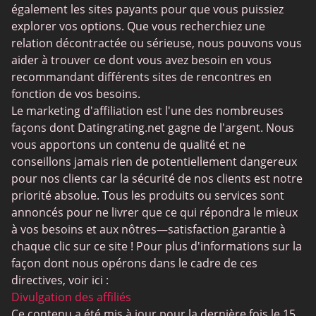
JPeopleMeet
également les sites payants pour que vous puissiez
Rencontres trans
explorer vos options. Que vous recherchiez une
relation décontractée ou sérieuse, nous pouvons vous
Sites de rencontre senior
aider à trouver ce dont vous avez besoin en vous
MyLOL
recommandant différents sites de rencontres en
fonction de vos besoins.
Rencontres gay
Le marketing d'affiliation est l'une des nombreuses
Rencontres lesbiennes
façons dont Datingrating.net gagne de l'argent. Nous
vous apportons un contenu de qualité et ne
Sites de rencontres bouddhistes
conseillons jamais rien de potentiellement dangereux
SugarDaddyMeet
pour nos clients car la sécurité de nos clients est notre
priorité absolue. Tous les produits ou services sont
LatinAmericanCupid
annoncés pour ne livrer que ce qui répondra le mieux
CatholicMatch
à vos besoins et aux nôtres—satisfaction garantie à
chaque clic sur ce site ! Pour plus d'informations sur la
façon dont nous opérons dans le cadre de ces
directives, voir ici :
Divulgation des affiliés
Ce contenu a été mis à jour pour la dernière fois le 15