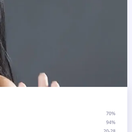
70%
94%
20-28