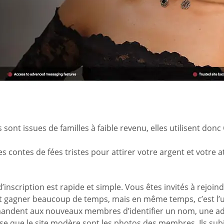
t issues de familles à faible revenu, elles utilisent don
contes de fées tristes pour attirer votre argent et votre at
’inscription est rapide et simple. Vous êtes invités à rejoi
it gagner beaucoup de temps, mais en même temps, c’est l’un
mandent aux nouveaux membres d’identifier un nom, une adre
ose que le site modère sont les photos des membres. Ils sub