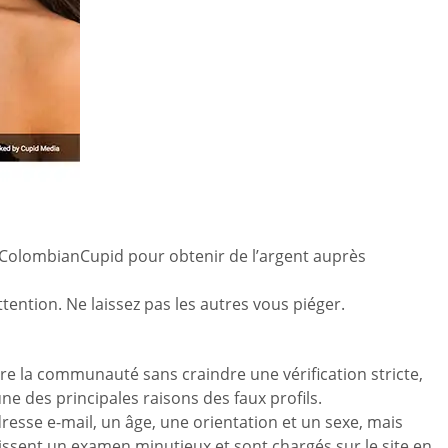
c ColombianCupid pour obtenir de l’argent auprès
tention. Ne laissez pas les autres vous piéger.
ndre la communauté sans craindre une vérification stricte,
e des principales raisons des faux profils.
sse e-mail, un âge, une orientation et un sexe, mais
issent un examen minutieux et sont chargés sur le site en