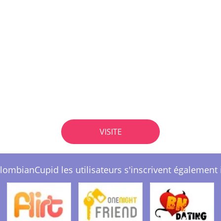
VISITE
lombianCupid les utilisateurs s'inscrivent également i