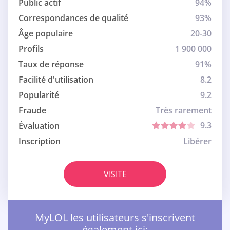
Public actif
94%
Correspondances de qualité
93%
Âge populaire
20-30
Profils
1 900 000
Taux de réponse
91%
Facilité d'utilisation
8.2
Popularité
9.2
Fraude
Très rarement
9.3
Évaluation
Inscription
Libérer
VISITE
MyLOL les utilisateurs s'inscrivent
également ici: