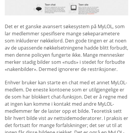
Det er et ganske avansert søkesystem på MyLOL, som
lar medlemmer spesifisere mange søkeparametere
som inkluderer nøkkelord. Den gode tingen er at noen
av de upassende nøkkelsetningene hadde blitt forbudt,
men denne policyen fungerte ikke. Mange mennesker
merker stadig bilder som «nuds» i stedet for forbudte
«nakenbilder». Dermed ignorerer de restriksjoner.
Enhver bruker kan starte en chat med et annet MyLOL-
medlem. De eneste kontoene som er utilgjengelige er
de som har blokkert chat-funksjon. Det er å regne med
at ingen kan komme i kontakt med andre MyLOL-
medlemmer før de laster opp et bilde. Teoretisk sett
blir hvert bilde vist av nettsidemoderatorer. I praksis er
det fortsatt for mange forfalskninger; det ser ut til at
ingen får disse bildene sjekket. Det er også en MyLOL-