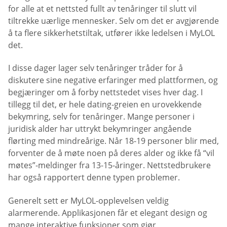
for alle at et nettsted fullt av tenåringer til slutt vil
tiltrekke uærlige mennesker. Selv om det er avgjørende
å ta flere sikkerhetstiltak, utfører ikke ledelsen i MyLOL
det.
I disse dager lager selv tenåringer tråder for å
diskutere sine negative erfaringer med plattformen, og
begjæringer om å forby nettstedet vises hver dag. I
tillegg til det, er hele dating-greien en urovekkende
bekymring, selv for tenåringer. Mange personer i
juridisk alder har uttrykt bekymringer angående
flørting med mindreårige. Når 18-19 personer blir med,
forventer de å møte noen på deres alder og ikke få “vil
møtes”-meldinger fra 13-15-åringer. Nettstedbrukere
har også rapportert denne typen problemer.
Generelt sett er MyLOL-opplevelsen veldig
alarmerende. Applikasjonen får et elegant design og
mange interaktive funksjoner som gjør