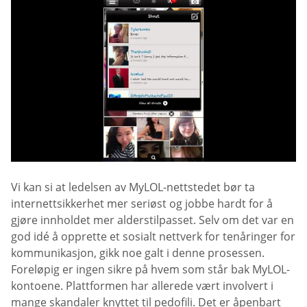
Vi kan si at ledelsen av MyLOL-nettstedet bør ta
internettsikkerhet mer seriøst og jobbe hardt for å
gjøre innholdet mer alderstilpasset. Selv om det var en
god idé å opprette et sosialt nettverk for tenåringer for
kommunikasjon, gikk noe galt i denne prosessen.
Foreløpig er ingen sikre på hvem som står bak MyLOL-
kontoene. Plattformen har allerede vært involvert i
mange skandaler knyttet til pedofili. Det er åpenbart