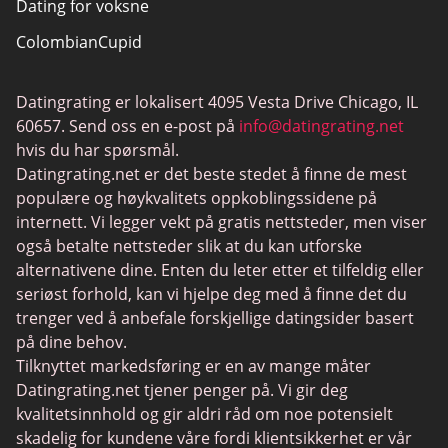
Dating for voksne
ColombianCupid
BBW Dating
Datingrating er lokalisert 4095 Vesta Drive Chicago, IL
MeetMindful
60657. Send oss en e-post på
info@datingrating.net
BDSM Dating
hvis du har spørsmål.
Datingrating.net er det beste stedet å finne de mest
BBPeopleMeet
populære og høykvalitets oppkoblingssidene på
Sugar Daddy nettsteder
internett. Vi legger vekt på gratis nettsteder, men viser
også betalte nettsteder slik at du kan utforske
JPeopleMeet
alternativene dine. Enten du leter etter et tilfeldig eller
Transdating
seriøst forhold, kan vi hjelpe deg med å finne det du
trenger ved å anbefale forskjellige datingsider basert
Senior datingsider
på dine behov.
MyLOL
Tilknyttet markedsføring er en av mange måter
Datingrating.net tjener penger på. Vi gir deg
Gay Dating
kvalitetsinnhold og gir aldri råd om noe potensielt
Lesbisk dating
skadelig for kundene våre fordi klientsikkerhet er vår