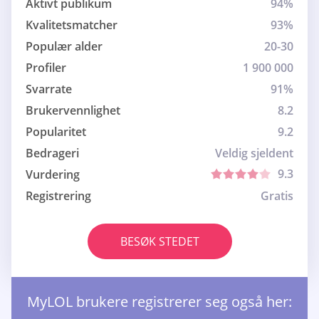
Aktivt publikum
94%
Kvalitetsmatcher
93%
Populær alder
20-30
Profiler
1 900 000
Svarrate
91%
Brukervennlighet
8.2
Popularitet
9.2
Bedrageri
Veldig sjeldent
9.3
Vurdering
Registrering
Gratis
BESØK STEDET
MyLOL brukere registrerer seg også her: