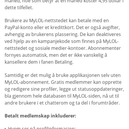
måned, noe som betyr at en måned koster 4,95 dollar i
dette tilfellet.
Brukere av MyLOL-nettstedet kan betale med en
PayPal-konto eller et kredittkort. Det er også avgifter,
avhengig av brukerens plassering. De kan deaktiveres
ved hjelp av en kampanjekode som finnes på MyLOL-
nettstedet og sosiale medier-kontoer. Abonnementer
fornyes automatisk, men det er ikke vanskelig å
kansellere dem i fanen Betaling.
Samtidig er det mulig å bruke applikasjonen selv uten
MyLOL-abonnement. Gratis medlemmer kan opprette
og redigere sine profiler, legge ut statusoppdateringer,
bla gjennom hele databasen til MyLOL-siden, nå ut til
andre brukere i et chatterom og ta del i forumtråder.
Betalt medlemskap inkluderer:
Hvem ser på profilinformasjon;