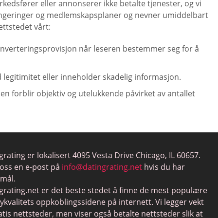
kedsfører eller annonserer ikke betalte tjenester, og vi
 rangeringer og medlemskapsplaner og nevner umiddelbart
ettstedet vårt:
n konverteringsprovisjon når leseren bestemmer seg for å
egitimitet eller inneholder skadelig informasjon.
n forblir objektiv og utelukkende påvirket av antallet
grating er lokalisert 4095 Vesta Drive Chicago, IL 60657.
oss en e-post på
info@datingrating.net
hvis du har
mål.
grating.net er det beste stedet å finne de mest populære
ykvalitets oppkoblingssidene på internett. Vi legger vekt
atis nettsteder, men viser også betalte nettsteder slik at