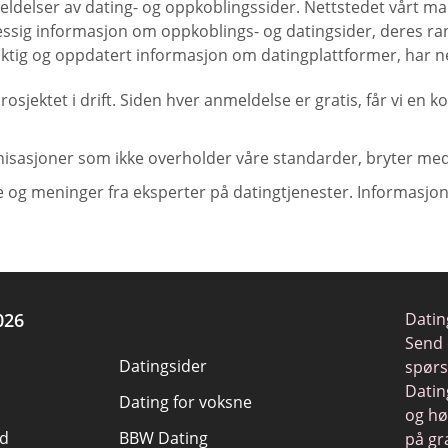
eldelser av dating- og oppkoblingssider. Nettstedet vårt mar
elmessig informasjon om oppkoblings- og datingsider, deres
øyaktig og oppdatert informasjon om datingplattformer, har n
prosjektet i drift. Siden hver anmeldelse er gratis, får vi e
isasjoner som ikke overholder våre standarder, bryter med l
e og meninger fra eksperter på datingtjenester. Informasjone
026
Datin
Send 
Datingsider
spørs
Datin
Dating for voksne
og hø
d
BBW Dating
på gr