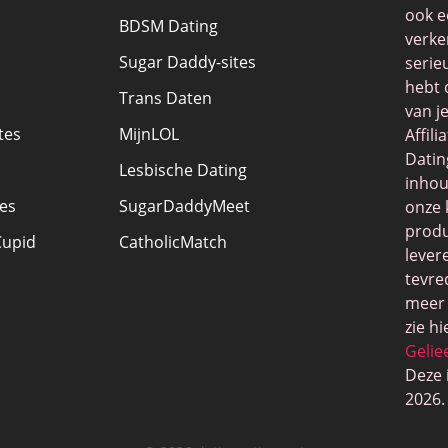
ook e
BDSM Dating
verke
Sugar Daddy-sites
serie
hebt 
Trans Daten
van j
tes
MijnLOL
Affil
Datin
Lesbische Dating
inhou
tes
SugarDaddyMeet
onze 
produ
Cupid
CatholicMatch
lever
tevre
meer 
zie hi
Geli
Deze 
2026.