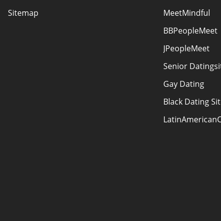
Sitemap
MeetMindful
BBPeopleMeet
JPeopleMeet
Senior Datingsi
Gay Dating
Black Dating Si
LatinAmerican