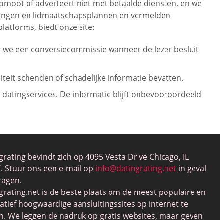
romoot of adverteert niet met betaalde diensten, en we
delingen en lidmaatschapsplannen en vermelden
latforms, biedt onze site:
en we een conversiecommissie wanneer de lezer besluit
teit schenden of schadelijke informatie bevatten.
datingservices. De informatie blijft onbevooroordeeld
grating bevindt zich op 4095 Vesta Drive Chicago, IL
. Stuur ons een e-mail op
info@datingrating.net
in geval
ragen.
grating.net is de beste plaats om de meest populaire en
tatief hoogwaardige aansluitingssites op internet te
n. We leggen de nadruk op gratis websites, maar geven