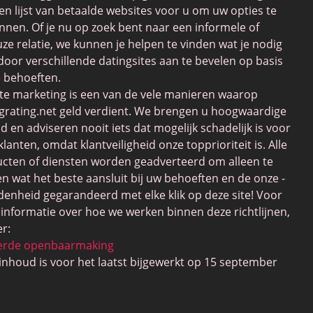
en lijst van betaalde websites voor u om uw opties te
nnen. Of je nu op zoek bent naar een informele of
uze relatie, we kunnen je helpen te vinden wat je nodig
door verschillende datingsites aan te bevelen op basis
e behoeften.
iate marketing is een van de vele manieren waarop
grating.net geld verdient. We brengen u hoogwaardige
d en adviseren nooit iets dat mogelijk schadelijk is voor
klanten, omdat klantveiligheid onze topprioriteit is. Alle
cten of diensten worden geadverteerd om alleen te
en wat het beste aansluit bij uw behoeften en de onze -
denheid gegarandeerd met elke klik op deze site! Voor
informatie over hoe we werken binnen deze richtlijnen,
er:
eerde openbaarmaking
inhoud is voor het laatst bijgewerkt op 15 september