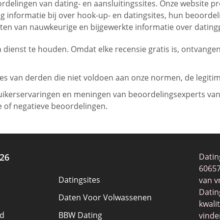
rdelingen van dating- en aansluitingssites. Onze website p
ig informatie bij over hook-up- en datingsites, hun beoor
atten van nauwkeurige en bijgewerkte informatie over datingp
in dienst te houden. Omdat elke recensie gratis is, ontvang
es van derden die niet voldoen aan onze normen, de legitimi
uikerservaringen en meningen van beoordelingsexperts van 
e of negatieve beoordelingen.
26
Datin
60657
Datingsites
van v
Datin
Daten Voor Volwassenen
kwali
d
BBW Dating
vinde