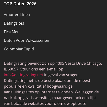
TOP Daten 2026
Amor en Linea
Datingsites
FirstMet
Daten Voor Volwassenen
ColombianCupid
BBW Dating
Datingrating bevindt zich op 4095 Vesta Drive Chicago,
MeetMindful
IL 60657. Stuur ons een e-mail op
BDSM Dating
info@datingrating.net
in geval van vragen.
Datingrating.net is de beste plaats om de meest
BBPeopleMeet
populaire en kwalitatief hoogwaardige
Sugar Daddy-sites
aansluitingssites op internet te vinden. We leggen de
nadruk op gratis websites, maar geven ook een lijst
JPeopleMeet
van betaalde websites voor u om uw opties te