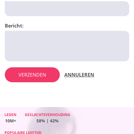
Bericht:
VERZENDEN
ANNULEREN
LEDEN
LEDEN
GESLACHTSVERHOUDING
GESLACHTSVERHOUDING
LEDEN
GESLACHTSVERHOUDING
LEDEN
GESLACHTSVERHOUDING
10M+
10M+
58% | 42%
65% | 35%
10M+
36% | 64%
10M+
60% | 40%
POPULAIRE LEEFTIJD
POPULAIRE LEEFTIJD
POPULAIRE LEEFTIJD