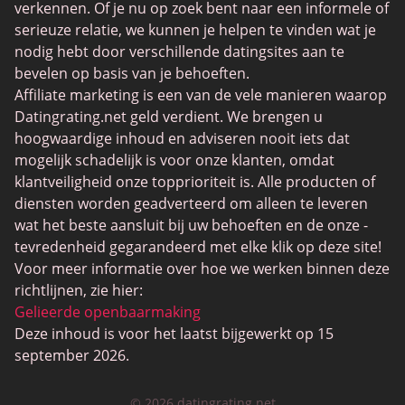
Trans Daten
verkennen. Of je nu op zoek bent naar een informele of
serieuze relatie, we kunnen je helpen te vinden wat je
Senior Datingsites
nodig hebt door verschillende datingsites aan te
MijnLOL
bevelen op basis van je behoeften.
Affiliate marketing is een van de vele manieren waarop
Gay Dating
Datingrating.net geld verdient. We brengen u
Lesbische Dating
hoogwaardige inhoud en adviseren nooit iets dat
mogelijk schadelijk is voor onze klanten, omdat
Black Dating Sites
klantveiligheid onze topprioriteit is. Alle producten of
SugarDaddyMeet
diensten worden geadverteerd om alleen te leveren
wat het beste aansluit bij uw behoeften en de onze -
LatinAmericanCupid
tevredenheid gegarandeerd met elke klik op deze site!
CatholicMatch
Voor meer informatie over hoe we werken binnen deze
richtlijnen, zie hier:
Gelieerde openbaarmaking
Deze inhoud is voor het laatst bijgewerkt op 15
september 2026.
© 2026 datingrating.net