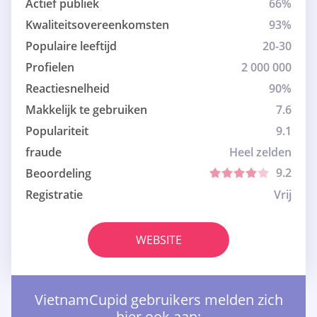
Actief publiek
66%
Kwaliteitsovereenkomsten
93%
Populaire leeftijd
20-30
Profielen
2 000 000
Reactiesnelheid
90%
Makkelijk te gebruiken
7.6
Populariteit
9.1
fraude
Heel zelden
9.2
Beoordeling
Registratie
Vrij
WEBSITE
VietnamCupid gebruikers melden zich
hier ook aan: