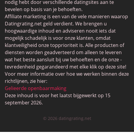
nodig hebt door verschillende datingsites aan te
MijnLOL
bevelen op basis van je behoeften.
Affiliate marketing is een van de vele manieren waarop
Gay Dating
Datingrating.net geld verdient. We brengen u
Lesbische Dating
hoogwaardige inhoud en adviseren nooit iets dat
mogelijk schadelijk is voor onze klanten, omdat
Black Dating Sites
klantveiligheid onze topprioriteit is. Alle producten of
SugarDaddyMeet
diensten worden geadverteerd om alleen te leveren
wat het beste aansluit bij uw behoeften en de onze -
LatinAmericanCupid
tevredenheid gegarandeerd met elke klik op deze site!
CatholicMatch
Voor meer informatie over hoe we werken binnen deze
richtlijnen, zie hier:
Gelieerde openbaarmaking
Deze inhoud is voor het laatst bijgewerkt op 15
september 2026.
© 2026 datingrating.net