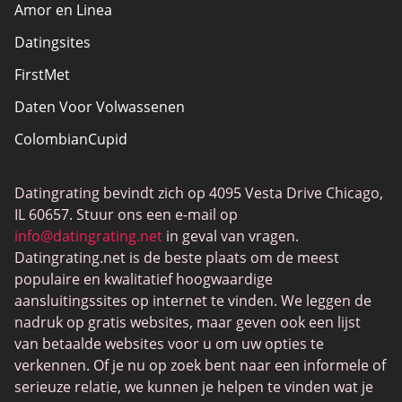
Amor en Linea
Datingsites
FirstMet
Daten Voor Volwassenen
ColombianCupid
BBW Dating
Datingrating bevindt zich op 4095 Vesta Drive Chicago,
MeetMindful
IL 60657. Stuur ons een e-mail op
BDSM Dating
info@datingrating.net
in geval van vragen.
Datingrating.net is de beste plaats om de meest
BBPeopleMeet
populaire en kwalitatief hoogwaardige
Sugar Daddy-sites
aansluitingssites op internet te vinden. We leggen de
nadruk op gratis websites, maar geven ook een lijst
JPeopleMeet
van betaalde websites voor u om uw opties te
Trans Daten
verkennen. Of je nu op zoek bent naar een informele of
serieuze relatie, we kunnen je helpen te vinden wat je
Senior Datingsites