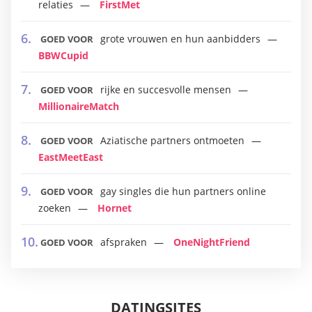
relaties
FirstMet
grote vrouwen en hun aanbidders
GOED VOOR
BBWCupid
rijke en succesvolle mensen
GOED VOOR
MillionaireMatch
Aziatische partners ontmoeten
GOED VOOR
EastMeetEast
gay singles die hun partners online
GOED VOOR
zoeken
Hornet
afspraken
OneNightFriend
GOED VOOR
DATINGSITES