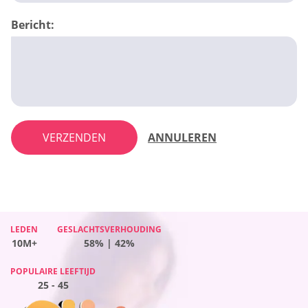
Bericht:
VERZENDEN
ANNULEREN
LEDEN
LEDEN
GESLACHTSVERHOUDING
GESLACHTSVERHOUDING
LEDEN
GESLACHTSVERHOUDING
LEDEN
GESLACHTSVERHOUDING
10M+
10M+
58% | 42%
46% | 54%
10M+
65% | 35%
10M+
55% | 45%
POPULAIRE LEEFTIJD
POPULAIRE LEEFTIJD
POPULAIRE LEEFTIJD
POPULAIRE LEEFTIJD
25 - 45
25 - 45
25 - 45
25 - 45