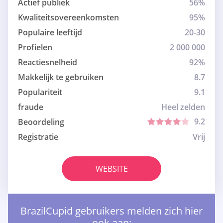
Actief publiek
56%
Kwaliteitsovereenkomsten
95%
Populaire leeftijd
20-30
Profielen
2 000 000
Reactiesnelheid
92%
Makkelijk te gebruiken
8.7
Populariteit
9.1
fraude
Heel zelden
9.2
Beoordeling
Registratie
Vrij
WEBSITE
BrazilCupid gebruikers melden zich hier
ook aan: