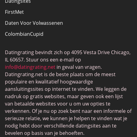
Datingsites
FirstMet
Daten Voor Volwassenen
ColombianCupid
BBW Dating
Datingrating bevindt zich op 4095 Vesta Drive Chicago,
MeetMindful
IL 60657. Stuur ons een e-mail op
BDSM Dating
info@datingrating.net
in geval van vragen.
Datingrating.net is de beste plaats om de meest
BBPeopleMeet
populaire en kwalitatief hoogwaardige
Sugar Daddy-sites
aansluitingssites op internet te vinden. We leggen de
nadruk op gratis websites, maar geven ook een lijst
JPeopleMeet
van betaalde websites voor u om uw opties te
Trans Daten
verkennen. Of je nu op zoek bent naar een informele of
serieuze relatie, we kunnen je helpen te vinden wat je
Senior Datingsites
nodig hebt door verschillende datingsites aan te
MijnLOL
bevelen op basis van je behoeften.