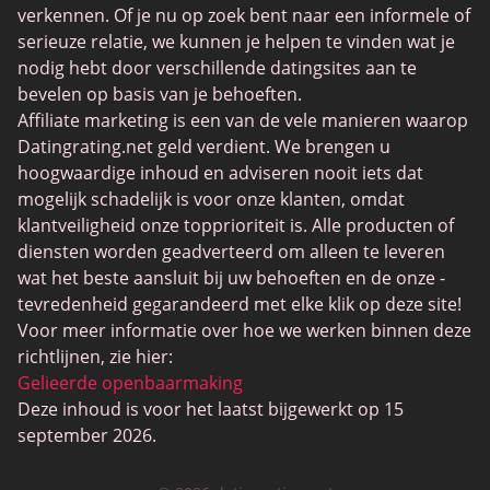
Trans Daten
verkennen. Of je nu op zoek bent naar een informele of
serieuze relatie, we kunnen je helpen te vinden wat je
Senior Datingsites
nodig hebt door verschillende datingsites aan te
MijnLOL
bevelen op basis van je behoeften.
Affiliate marketing is een van de vele manieren waarop
Gay Dating
Datingrating.net geld verdient. We brengen u
Lesbische Dating
hoogwaardige inhoud en adviseren nooit iets dat
mogelijk schadelijk is voor onze klanten, omdat
Black Dating Sites
klantveiligheid onze topprioriteit is. Alle producten of
SugarDaddyMeet
diensten worden geadverteerd om alleen te leveren
wat het beste aansluit bij uw behoeften en de onze -
LatinAmericanCupid
tevredenheid gegarandeerd met elke klik op deze site!
CatholicMatch
Voor meer informatie over hoe we werken binnen deze
richtlijnen, zie hier:
Gelieerde openbaarmaking
Deze inhoud is voor het laatst bijgewerkt op 15
september 2026.