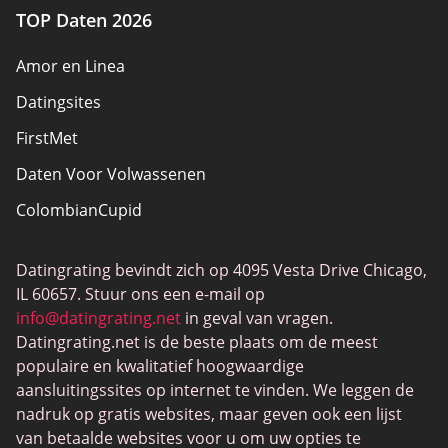
TOP Daten 2026
Amor en Linea
Datingsites
FirstMet
Daten Voor Volwassenen
ColombianCupid
BBW Dating
Datingrating bevindt zich op 4095 Vesta Drive Chicago,
MeetMindful
IL 60657. Stuur ons een e-mail op
BDSM Dating
info@datingrating.net
in geval van vragen.
Datingrating.net is de beste plaats om de meest
BBPeopleMeet
populaire en kwalitatief hoogwaardige
Sugar Daddy-sites
aansluitingssites op internet te vinden. We leggen de
nadruk op gratis websites, maar geven ook een lijst
JPeopleMeet
van betaalde websites voor u om uw opties te