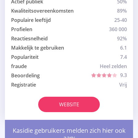
Actief publiek
50%
Kwaliteitsovereenkomsten
89%
Populaire leeftijd
25-40
Profielen
360 000
Reactiesnelheid
92%
Makkelijk te gebruiken
6.1
Populariteit
7.4
fraude
Heel zelden
9.3
Beoordeling
Registratie
Vrij
WEBSITE
Kasidie gebruikers melden zich hier ook
aan: