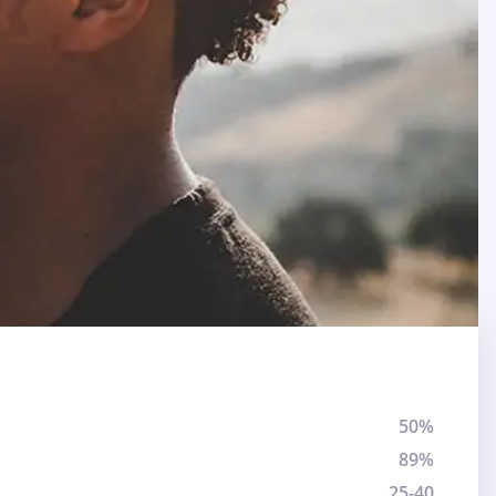
50%
89%
25-40