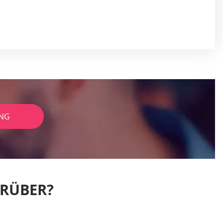
NG
ARÜBER?