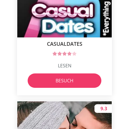
СASUALDATES
LESEN
BESUCH
9.3