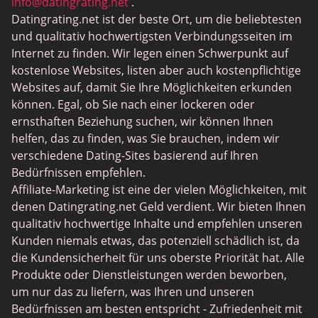
BDSM Dating
info@datingrating.net
.
Datingrating.net ist der beste Ort, um die beliebtesten
BBPeopleMeet
und qualitativ hochwertigsten Verbindungsseiten im
Sugar Daddy Sites
Internet zu finden. Wir legen einen Schwerpunkt auf
kostenlose Websites, listen aber auch kostenpflichtige
JPeopleMeet
Websites auf, damit Sie Ihre Möglichkeiten erkunden
Trans Dating
können. Egal, ob Sie nach einer lockeren oder
ernsthaften Beziehung suchen, wir können Ihnen
Senior Dating Sites
helfen, das zu finden, was Sie brauchen, indem wir
MyLOL
verschiedene Dating-Sites basierend auf Ihren
Bedürfnissen empfehlen.
Gay Dating
Affiliate-Marketing ist eine der vielen Möglichkeiten, mit
Lesbian Dating
denen Datingrating.net Geld verdient. Wir bieten Ihnen
qualitativ hochwertige Inhalte und empfehlen unseren
Black Dating Sites
Kunden niemals etwas, das potenziell schädlich ist, da
SugarDaddyMeet
die Kundensicherheit für uns oberste Priorität hat. Alle
Produkte oder Dienstleistungen werden beworben,
LatinAmericanCupid
um nur das zu liefern, was Ihren und unseren
CatholicMatch
Bedürfnissen am besten entspricht - Zufriedenheit mit