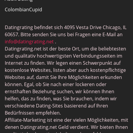
ColombianCupid
BBW Dating
Datingrating befindet sich 4095 Vesta Drive Chicago, IL
MeetMindful
60657. Bitte senden Sie uns bei Fragen eine E-Mail an
BDSM Dating
info@datingrating.net
.
Datingrating.net ist der beste Ort, um die beliebtesten
BBPeopleMeet
und qualitativ hochwertigsten Verbindungsseiten im
Sugar Daddy Sites
Internet zu finden. Wir legen einen Schwerpunkt auf
kostenlose Websites, listen aber auch kostenpflichtige
JPeopleMeet
Websites auf, damit Sie Ihre Möglichkeiten erkunden
Trans Dating
können. Egal, ob Sie nach einer lockeren oder
ernsthaften Beziehung suchen, wir können Ihnen
Senior Dating Sites
helfen, das zu finden, was Sie brauchen, indem wir
MyLOL
verschiedene Dating-Sites basierend auf Ihren
Bedürfnissen empfehlen.
Gay Dating
Affiliate-Marketing ist eine der vielen Möglichkeiten, mit
Lesbian Dating
denen Datingrating.net Geld verdient. Wir bieten Ihnen