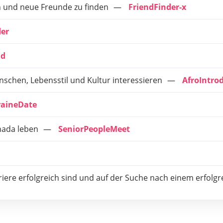
en und neue Freunde zu finden
FriendFinder-x
der
id
nschen, Lebensstil und Kultur interessieren
AfroIntro
aineDate
nada leben
SeniorPeopleMeet
riere erfolgreich sind und auf der Suche nach einem erfolgr