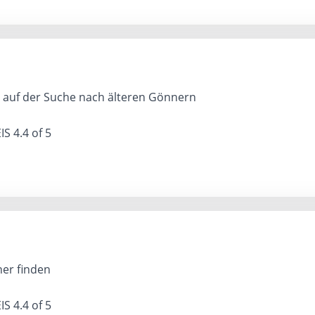
auf der Suche nach älteren Gönnern
IS
4.4 of 5
er finden
IS
4.4 of 5