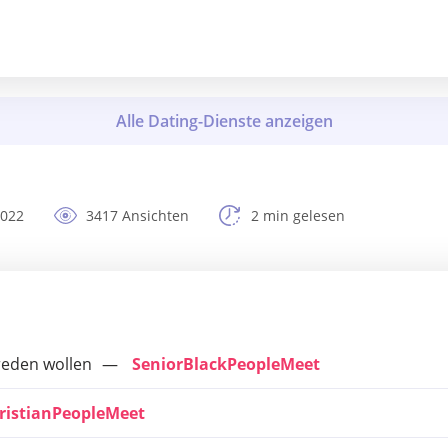
2022
3417 Ansichten
2 min gelesen
breden wollen
SeniorBlackPeopleMeet
ristianPeopleMeet