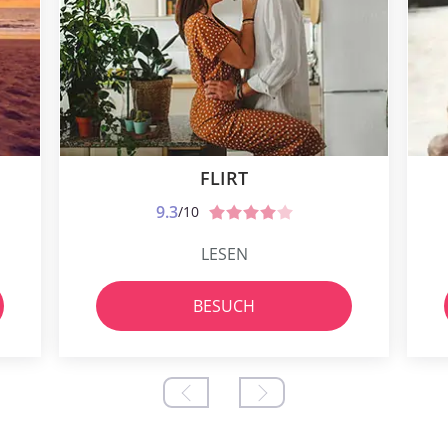
FLIRT
9.3
/10
LESEN
BESUCH