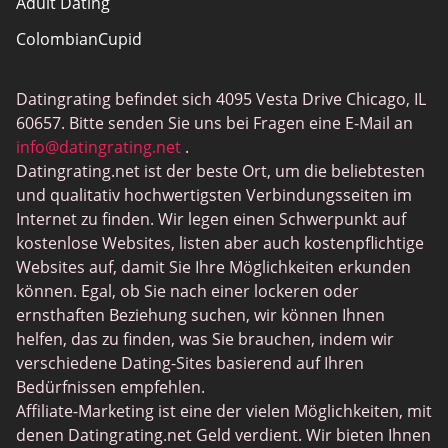
Adult Dating
ColombianCupid
BBW Dating
Datingrating befindet sich 4095 Vesta Drive Chicago, IL
MeetMindful
60657. Bitte senden Sie uns bei Fragen eine E-Mail an
BDSM Dating
info@datingrating.net
.
Datingrating.net ist der beste Ort, um die beliebtesten
BBPeopleMeet
und qualitativ hochwertigsten Verbindungsseiten im
Sugar Daddy Sites
Internet zu finden. Wir legen einen Schwerpunkt auf
kostenlose Websites, listen aber auch kostenpflichtige
JPeopleMeet
Websites auf, damit Sie Ihre Möglichkeiten erkunden
Trans Dating
können. Egal, ob Sie nach einer lockeren oder
ernsthaften Beziehung suchen, wir können Ihnen
Senior Dating Sites
helfen, das zu finden, was Sie brauchen, indem wir
MyLOL
verschiedene Dating-Sites basierend auf Ihren
Bedürfnissen empfehlen.
Gay Dating
Affiliate-Marketing ist eine der vielen Möglichkeiten, mit
Lesbian Dating
denen Datingrating.net Geld verdient. Wir bieten Ihnen