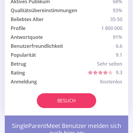
Aktives Publikum
68%
Qualitätsübereinstimmungen
93%
Beliebtes Alter
35-50
Profile
1 800 000
Antwortquote
91%
Benutzerfreundlichkeit
6.6
Popularität
9.1
Betrug
Sehr selten
9.3
Rating
Anmeldung
Kostenlos
BESUCH
SingleParentMeet Benutzer melden sich
auch hier an: