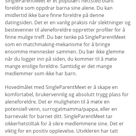
SingleParentMeet er et populært nettsted blant
foreldre som oppdrar barna sine alene. Du kan
imidlertid ikke bare finne foreldre på denne
datingsiden. Det er en vanlig praksis når slektninger og
bestevenner til aleneforeldre oppretter profiler for å
finne mulige treff. Du bør tenke på SingleParentMeet
som en matchmaking-mekanisme for å bringe
ensomme mennesker sammen. Du bør ikke glemme
når du logger inn på siden, du kommer til å møte
mange enslige foreldre. Samtidig er det mange
medlemmer som ikke har barn.
Hovedmålet med SingleParentMeet er å skape en
komfortabel, brukervennlig og absolutt trygg plass for
aleneforeldre. Det er muligheten til å møte en
potensiell venn, surrogatmamma/pappa, eller en
barnevakt for barnet ditt. SingleParentMeet tar
sikkerhetstiltak for å sikre medlemmene sine. Det er
viktig for en positiv opplevelse. Utvikleren har tatt