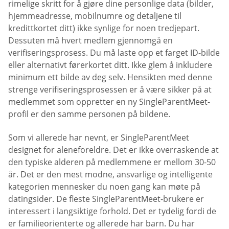
rimelige skritt for å gjøre dine personlige data (bilder,
hjemmeadresse, mobilnumre og detaljene til
kredittkortet ditt) ikke synlige for noen tredjepart.
Dessuten må hvert medlem gjennomgå en
verifiseringsprosess. Du må laste opp et farget ID-bilde
eller alternativt førerkortet ditt. Ikke glem å inkludere
minimum ett bilde av deg selv. Hensikten med denne
strenge verifiseringsprosessen er å være sikker på at
medlemmet som oppretter en ny SingleParentMeet-
profil er den samme personen på bildene.
Som vi allerede har nevnt, er SingleParentMeet
designet for aleneforeldre. Det er ikke overraskende at
den typiske alderen på medlemmene er mellom 30-50
år. Det er den mest modne, ansvarlige og intelligente
kategorien mennesker du noen gang kan møte på
datingsider. De fleste SingleParentMeet-brukere er
interessert i langsiktige forhold. Det er tydelig fordi de
er familieorienterte og allerede har barn. Du har