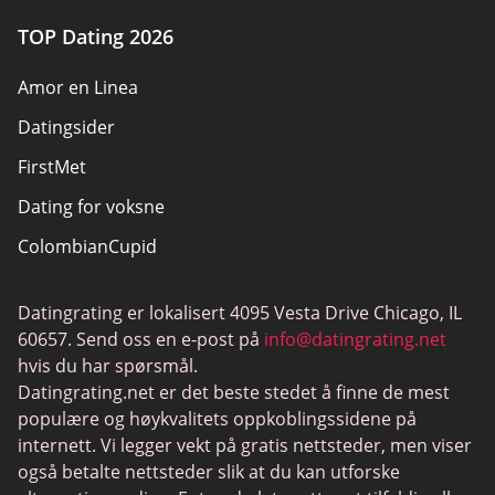
TOP Dating 2026
Amor en Linea
Datingsider
FirstMet
Dating for voksne
ColombianCupid
BBW Dating
Datingrating er lokalisert 4095 Vesta Drive Chicago, IL
MeetMindful
60657. Send oss en e-post på
info@datingrating.net
BDSM Dating
hvis du har spørsmål.
Datingrating.net er det beste stedet å finne de mest
BBPeopleMeet
populære og høykvalitets oppkoblingssidene på
Sugar Daddy nettsteder
internett. Vi legger vekt på gratis nettsteder, men viser
også betalte nettsteder slik at du kan utforske
JPeopleMeet