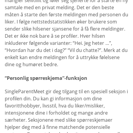
mangler selvtillit og føler seg sjenerte for å starte en ny
samtale med en privat melding. Det er den beste
måten å starte den første meldingen med personen du
liker. I følge nettstedstatistikken øker brukere som
sender slike hilsener sjansene for å få flere meldinger.
Det er ikke nok bare å se profiler. Hver hilsen
inkluderer følgende varianter: “Hei. Jeg heter …”,
“Hvordan har du det i dag?” “Vil du chatte?”. Merk at du
enkelt kan endre meldingen for å uttrykke følelsene
dine og humøret bedre.
“Personlig spørreskjema”-funksjon
SingleParentMeet gir deg tilgang til en spesiell seksjon i
profilen din. Du kan gi informasjon om dine
favoritthobbyer, livsstil, hva du liker/misliker,
intensjonene dine i forholdet og mange andre
særheter. Seksjonene med slike spørreskjemaer
hjelper deg med å finne matchende potensielle