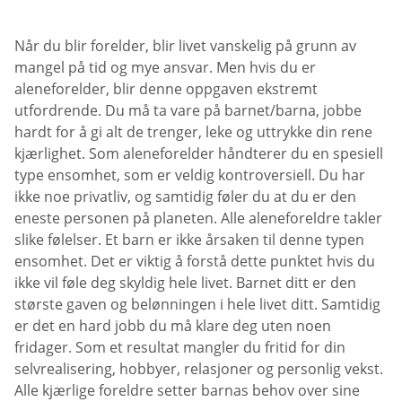
Når du blir forelder, blir livet vanskelig på grunn av
mangel på tid og mye ansvar. Men hvis du er
aleneforelder, blir denne oppgaven ekstremt
utfordrende. Du må ta vare på barnet/barna, jobbe
hardt for å gi alt de trenger, leke og uttrykke din rene
kjærlighet. Som aleneforelder håndterer du en spesiell
type ensomhet, som er veldig kontroversiell. Du har
ikke noe privatliv, og samtidig føler du at du er den
eneste personen på planeten. Alle aleneforeldre takler
slike følelser. Et barn er ikke årsaken til denne typen
ensomhet. Det er viktig å forstå dette punktet hvis du
ikke vil føle deg skyldig hele livet. Barnet ditt er den
største gaven og belønningen i hele livet ditt. Samtidig
er det en hard jobb du må klare deg uten noen
fridager. Som et resultat mangler du fritid for din
selvrealisering, hobbyer, relasjoner og personlig vekst.
Alle kjærlige foreldre setter barnas behov over sine