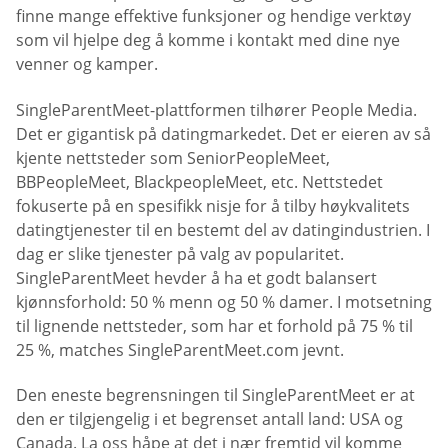
finne mange effektive funksjoner og hendige verktøy
som vil hjelpe deg å komme i kontakt med dine nye
venner og kamper.
SingleParentMeet-plattformen tilhører People Media.
Det er gigantisk på datingmarkedet. Det er eieren av så
kjente nettsteder som SeniorPeopleMeet,
BBPeopleMeet, BlackpeopleMeet, etc. Nettstedet
fokuserte på en spesifikk nisje for å tilby høykvalitets
datingtjenester til en bestemt del av datingindustrien. I
dag er slike tjenester på valg av popularitet.
SingleParentMeet hevder å ha et godt balansert
kjønnsforhold: 50 % menn og 50 % damer. I motsetning
til lignende nettsteder, som har et forhold på 75 % til
25 %, matches SingleParentMeet.com jevnt.
Den eneste begrensningen til SingleParentMeet er at
den er tilgjengelig i et begrenset antall land: USA og
Canada. La oss håpe at det i nær fremtid vil komme