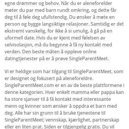
egne drømmer og behov. Når du er aleneforelder
møter du par med barn rundt omkring, og dette får
deg til å føle deg ufullstendig. Du ønsker å møte en
person og bygge langsiktige relasjoner. Samtidig er det
ekstremt vanskelig, for ikke å si umulig, å gå på en
uformell date. Hvis du er kjent med følelsen av
selvisolasjon, må du begynne å få ny kontakt med
verden. Den beste måten å oppleve online
datingtjenester på er å prøve SingleParentMeet.
Vi er heldige som har tilgang til SingleParentMeet, som
er designet og fokusert på aleneforeldre.
SingleParentMeet.com er en av de beste plattformene i
denne kategorien. Hver enkelt mamma eller pappa kan
ha store sjanser til å få kontakt med interessante
menn og kvinner som ønsker å oppdra et barn med
deg. Alle har sin grunn til å bruke tjenestene til
SingleParentMeet; vennskap, kjærlighet, partnerskap
eller en liten prat. Siden er tilgjengelig gratis. Du vil