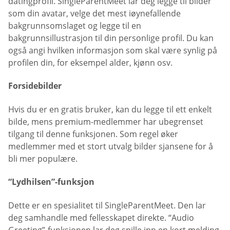
datingprofil. SingleParentMeet lar deg legge til bilder
som din avatar, velge det mest iøynefallende
bakgrunnsomslaget og legge til en
bakgrunnsillustrasjon til din personlige profil. Du kan
også angi hvilken informasjon som skal være synlig på
profilen din, for eksempel alder, kjønn osv.
Forsidebilder
Hvis du er en gratis bruker, kan du legge til ett enkelt
bilde, mens premium-medlemmer har ubegrenset
tilgang til denne funksjonen. Som regel øker
medlemmer med et stort utvalg bilder sjansene for å
bli mer populære.
“Lydhilsen”-funksjon
Dette er en spesialitet til SingleParentMeet. Den lar
deg samhandle med fellesskapet direkte. “Audio
Greeting”-funksjonen lar deg spille inn en kort melding