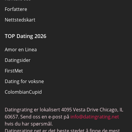
Forfattere
Nettstedskart
TOP Dating 2026
Amor en Linea
Datingsider
FirstMet
Dating for voksne
ColombianCupid
BBW Dating
Datingrating er lokalisert 4095 Vesta Drive Chicago, IL
MeetMindful
60657. Send oss en e-post på
info@datingrating.net
BDSM Dating
hvis du har spørsmål.
Datingrating.net er det beste stedet å finne de mest