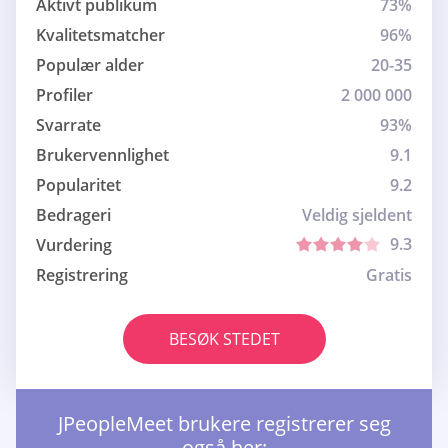
Aktivt publikum
73%
Kvalitetsmatcher
96%
Populær alder
20-35
Profiler
2 000 000
Svarrate
93%
Brukervennlighet
9.1
Popularitet
9.2
Bedrageri
Veldig sjeldent
9.3
Vurdering
Registrering
Gratis
BESØK STEDET
JPeopleMeet brukere registrerer seg
også her: