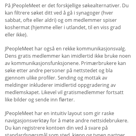
På JPeopleMeet er det forskjellige søkealternativer. Du
kan filtrere søket ditt ved å gå i synagoger (hver
sabbat, ofte eller aldri) og om medlemmer spiser
koshermat (hjemme eller i utlandet, til en viss grad
eller ikke).
JPeopleMeet har også en rekke kommunikasjonsvalg.
Dens gratis medlemmer kan imidlertid ikke bruke noen
av kommunikasjonsfunksjonene. Primærbrukere kan
søke etter andre personer på nettstedet og bla
gjennom ulike profiler. Sending og mottak av
meldinger inkluderer imidlertid oppgradering av
medlemskapet. Likevel vil gratismedlemmer fortsatt
like bilder og sende inn flørter.
JPeopleMeet har en intuitiv layout som gir raske
navigasjonsverktøy for å møte andre nettsidebrukere.
Du kan registrere kontoen din ved å svare på
standardspørsmål som sted, kjønn og typen partner