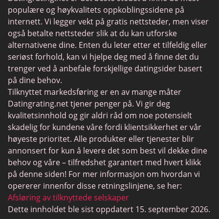
BBPeopleMeet
populære og høykvalitets oppkoblingssidene på
Sugar Daddy nettsteder
internett. Vi legger vekt på gratis nettsteder, men viser
også betalte nettsteder slik at du kan utforske
JPeopleMeet
alternativene dine. Enten du leter etter et tilfeldig eller
Transdating
seriøst forhold, kan vi hjelpe deg med å finne det du
trenger ved å anbefale forskjellige datingsider basert
Senior datingsider
på dine behov.
MyLOL
Tilknyttet markedsføring er en av mange måter
Datingrating.net tjener penger på. Vi gir deg
Gay Dating
kvalitetsinnhold og gir aldri råd om noe potensielt
Lesbisk dating
skadelig for kundene våre fordi klientsikkerhet er vår
høyeste prioritet. Alle produkter eller tjenester blir
Svarte datingsider
annonsert for kun å levere det som best vil dekke dine
SugarDaddyMeet
behov og våre – tilfredshet garantert med hvert klikk
på denne siden! For mer informasjon om hvordan vi
LatinAmericanCupid
opererer innenfor disse retningslinjene, se her:
CatholicMatch
Afsløring av tilknyttede selskaper
Dette innholdet ble sist oppdatert 15. september 2026.