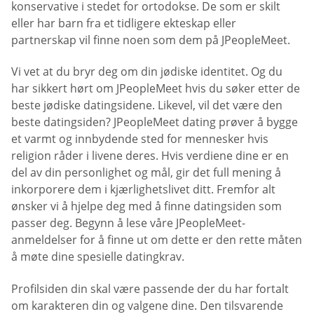
konservative i stedet for ortodokse. De som er skilt
eller har barn fra et tidligere ekteskap eller
partnerskap vil finne noen som dem på JPeopleMeet.
Vi vet at du bryr deg om din jødiske identitet. Og du
har sikkert hørt om JPeopleMeet hvis du søker etter de
beste jødiske datingsidene. Likevel, vil det være den
beste datingsiden? JPeopleMeet dating prøver å bygge
et varmt og innbydende sted for mennesker hvis
religion råder i livene deres. Hvis verdiene dine er en
del av din personlighet og mål, gir det full mening å
inkorporere dem i kjærlighetslivet ditt. Fremfor alt
ønsker vi å hjelpe deg med å finne datingsiden som
passer deg. Begynn å lese våre JPeopleMeet-
anmeldelser for å finne ut om dette er den rette måten
å møte dine spesielle datingkrav.
Profilsiden din skal være passende der du har fortalt
om karakteren din og valgene dine. Den tilsvarende